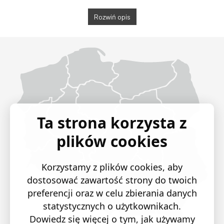
elektrycznych, a także w systemach, gdzie kable muszą być
prowadzone w sposób estetyczny i bezpieczny.
Rozwiń opis
Województwo Dolnośląskie
Województwo Kujawsko-pomorskie
Województwo Lubelskie
Województwo Lubuskie
Województwo Łódzkie
Województwo Małopolskie
Województwo Mazowieckie
Województwo Opolskie
Województwo Podkarpackie
Województwo Podlaskie
Województwo Pomorskie
Województwo Śląskie
Województwo Świętokrzyskie
Województwo Warmińsko-mazurskie
Województwo Wielkopolskie
Województwo Zachodniopomorskie
Ta strona korzysta z
plików cookies
Korzystamy z plików cookies, aby
dostosować zawartość strony do twoich
preferencji oraz w celu zbierania danych
statystycznych o użytkownikach.
Dowiedz się więcej o tym, jak używamy