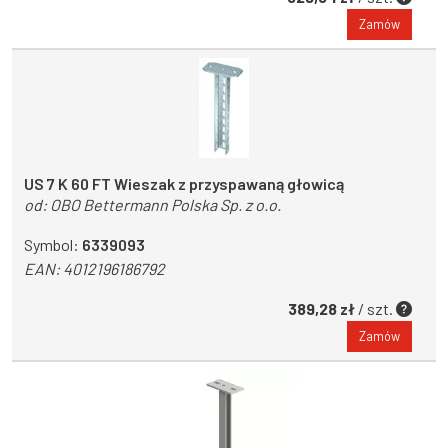
Zamów
US 7 K 60 FT Wieszak z przyspawaną głowicą
od:
OBO Bettermann Polska Sp. z o.o.
Symbol:
6339093
EAN:
4012196186792
389,28 zł
/ szt.
Zamów