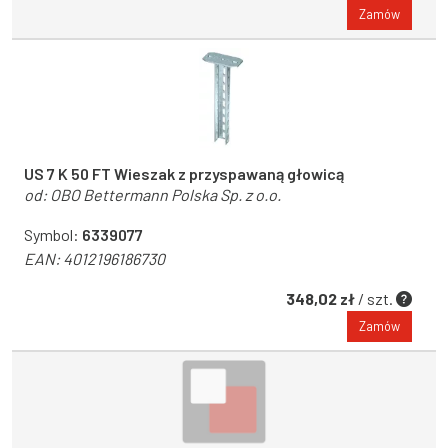
Zamów
US 7 K 50 FT Wieszak z przyspawaną głowicą
od:
OBO Bettermann Polska Sp. z o.o.
Symbol:
6339077
EAN:
4012196186730
348,02 zł
/ szt.
Zamów