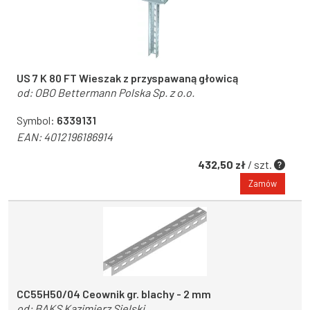
US 7 K 80 FT Wieszak z przyspawaną głowicą
od:
OBO Bettermann Polska Sp. z o.o.
Symbol:
6339131
EAN:
4012196186914
432,50 zł
/ szt.
Zamów
CC55H50/04 Ceownik gr. blachy - 2 mm
od:
BAKS Kazimierz Sielski