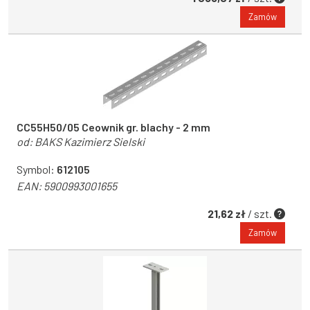
Zamów
CC55H50/05 Ceownik gr. blachy - 2 mm
od:
BAKS Kazimierz Sielski
Symbol:
612105
EAN:
5900993001655
21,62 zł
/ szt.
Zamów