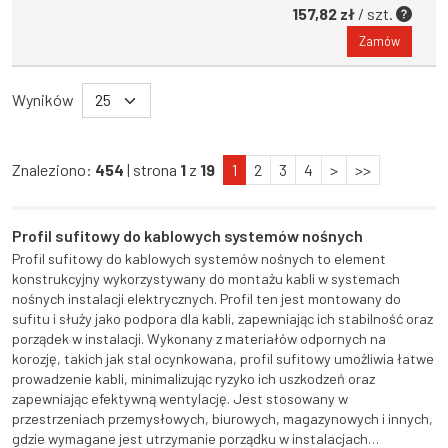
157,82 zł
/ szt.
Zamów
Wyników
Znaleziono:
454
| strona
1
z
19
1
2
3
4
>
>>
Profil sufitowy do kablowych systemów nośnych
Profil sufitowy do kablowych systemów nośnych to element
konstrukcyjny wykorzystywany do montażu kabli w systemach
nośnych instalacji elektrycznych. Profil ten jest montowany do
sufitu i służy jako podpora dla kabli, zapewniając ich stabilność oraz
porządek w instalacji. Wykonany z materiałów odpornych na
korozję, takich jak stal ocynkowana, profil sufitowy umożliwia łatwe
prowadzenie kabli, minimalizując ryzyko ich uszkodzeń oraz
zapewniając efektywną wentylację. Jest stosowany w
przestrzeniach przemysłowych, biurowych, magazynowych i innych,
gdzie wymagane jest utrzymanie porządku w instalacjach