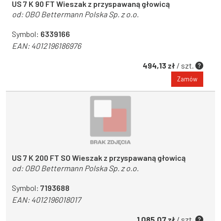
US 7 K 90 FT Wieszak z przyspawaną głowicą
od:
OBO Bettermann Polska Sp. z o.o.
Symbol:
6339166
EAN:
4012196186976
494,13 zł
/ szt.
Zamów
US 7 K 200 FT SO Wieszak z przyspawaną głowicą
od:
OBO Bettermann Polska Sp. z o.o.
Symbol:
7193688
EAN:
4012196018017
1 085,07 zł
/ szt.