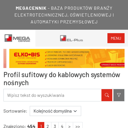
MEGACENNIK
- BAZA PRODUKTÓW BRANŻY
ELEKTROTECHNICZNEJ, OŚWIETLENIOWEJ I
AUTOMATYKI PRZEMYSŁOWEJ
MENU
Profil sufitowy do kablowych systemów
nośnych
Filtry
Wyniki wyszukiwania
Sortowanie:
Znaleziono:
454
1
2
3
4
>
>>