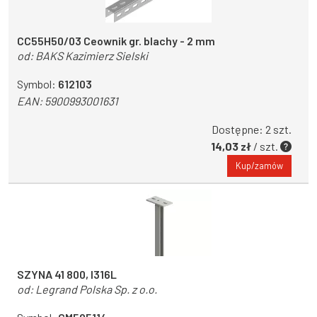
CC55H50/03 Ceownik gr. blachy - 2 mm
od:
BAKS Kazimierz Sielski
Symbol:
612103
EAN:
5900993001631
Dostępne: 2 szt.
14,03 zł
/ szt.
Kup/zamów
SZYNA 41 800, I316L
od:
Legrand Polska Sp. z o.o.