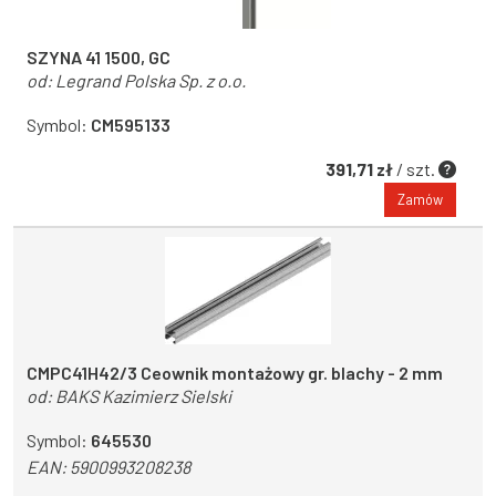
SZYNA 41 1500, GC
od:
Legrand Polska Sp. z o.o.
Symbol:
CM595133
391,71 zł
/ szt.
Zamów
CMPC41H42/3 Ceownik montażowy gr. blachy - 2 mm
od:
BAKS Kazimierz Sielski
Symbol:
645530
EAN:
5900993208238