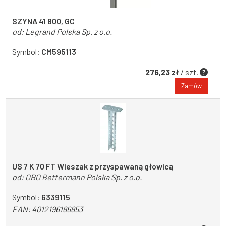
SZYNA 41 800, GC
od:
Legrand Polska Sp. z o.o.
Symbol:
CM595113
276,23 zł
/ szt.
Zamów
US 7 K 70 FT Wieszak z przyspawaną głowicą
od:
OBO Bettermann Polska Sp. z o.o.
Symbol:
6339115
EAN:
4012196186853