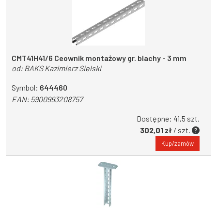
CMT41H41/6 Ceownik montażowy gr. blachy - 3 mm
od:
BAKS Kazimierz Sielski
Symbol:
644460
EAN:
5900993208757
Dostępne: 41,5 szt.
302,01 zł
/ szt.
Kup/zamów