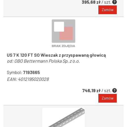
395,68 zł
/ szt.
Zamów
US 7 K 120 FT SO Wieszak z przyspawaną głowicą
od:
OBO Bettermann Polska Sp. z o.o.
Symbol:
7193665
EAN:
4012195020028
746,19 zł
/ szt.
Zamów