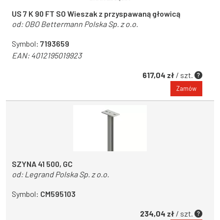
US 7 K 90 FT SO Wieszak z przyspawaną głowicą
od:
OBO Bettermann Polska Sp. z o.o.
Symbol:
7193659
EAN:
4012195019923
617,04 zł
/ szt.
Zamów
SZYNA 41 500, GC
od:
Legrand Polska Sp. z o.o.
Symbol:
CM595103
234,04 zł
/ szt.