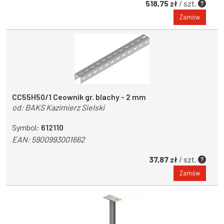
518,75 zł
/ szt.
Zamów
CC55H50/1 Ceownik gr. blachy - 2 mm
od:
BAKS Kazimierz Sielski
Symbol:
612110
EAN:
5900993001662
37,87 zł
/ szt.
Zamów