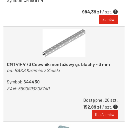
Symbol:
CM595114
984,39 zł
/ szt.
Zamów
CMT41H41/3 Ceownik montażowy gr. blachy - 3 mm
od:
BAKS Kazimierz Sielski
Symbol:
644430
EAN:
5900993208740
Dostępne: 26 szt.
152,89 zł
/ szt.
Kup/zamów