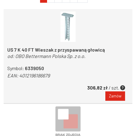
US 7 K 40 FT Wieszak z przyspawaną głowicą
od:
OBO Bettermann Polska Sp. z o.o.
Symbol:
6339050
EAN:
4012196186679
306,82 zł
/ szt.
Zamów