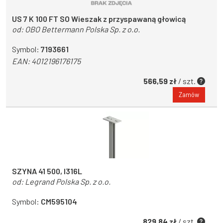
US 7 K 100 FT SO Wieszak z przyspawaną głowicą
od:
OBO Bettermann Polska Sp. z o.o.
Symbol:
7193661
EAN:
4012196176175
566,59 zł
/ szt.
Zamów
SZYNA 41 500, I316L
od:
Legrand Polska Sp. z o.o.
Symbol:
CM595104
829,84 zł
/ szt.