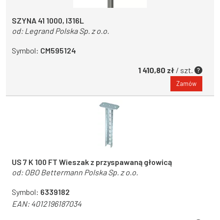
SZYNA 41 1000, I316L
od:
Legrand Polska Sp. z o.o.
Symbol:
CM595124
1 410,80 zł
/ szt.
Zamów
US 7 K 100 FT Wieszak z przyspawaną głowicą
od:
OBO Bettermann Polska Sp. z o.o.
Symbol:
6339182
EAN:
4012196187034