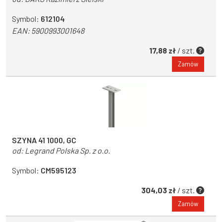
Symbol:
612104
EAN:
5900993001648
17,88 zł
/ szt.
Zamów
SZYNA 41 1000, GC
od:
Legrand Polska Sp. z o.o.
Symbol:
CM595123
304,03 zł
/ szt.
Zamów