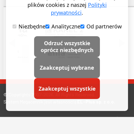
plików cookies z naszej
Polityki
prywatności
.
Niezbędne
Analityczne
Od partnerów
POPRZEDNI SLAJD
NASTĘ
Odrzuć wszystkie
oprócz niezbędnych
Zaakceptuj wybrane
Zaakceptuj wszystkie
© Copyrights 2007-2026. All Rights Reserved.
System Megacennik jest własnością
EL-Plus sp. z o.o.
Miasta, w których nas znajdziesz
Polityka prywatności