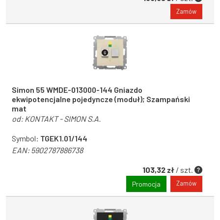
Zamów
Simon 55 WMDE-013000-144 Gniazdo
ekwipotencjalne pojedyncze (moduł); Szampański
mat
od:
KONTAKT - SIMON S.A.
Symbol:
TGEK1.01/144
EAN:
5902787886738
103,32 zł
/ szt.
Zamów
Promocja