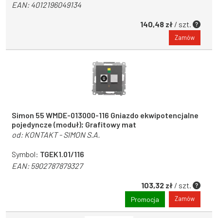
EAN:
4012196049134
140,48 zł
/ szt.
Zamów
Simon 55 WMDE-013000-116 Gniazdo ekwipotencjalne
pojedyncze (moduł); Grafitowy mat
od:
KONTAKT - SIMON S.A.
Symbol:
TGEK1.01/116
EAN:
5902787879327
103,32 zł
/ szt.
Zamów
Promocja