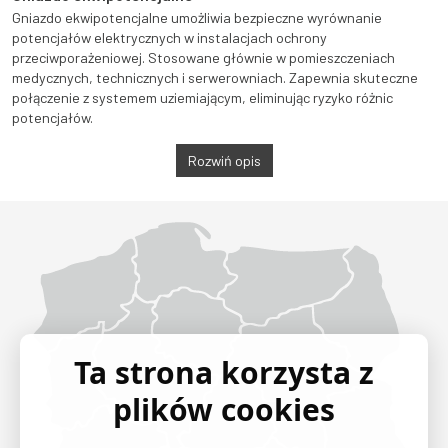
Gniazdo ekwipotencjalne umożliwia bezpieczne wyrównanie
potencjałów elektrycznych w instalacjach ochrony
przeciwporażeniowej. Stosowane głównie w pomieszczeniach
medycznych, technicznych i serwerowniach. Zapewnia skuteczne
połączenie z systemem uziemiającym, eliminując ryzyko różnic
potencjałów.
Rozwiń opis
Województwo Dolnośląskie
Województwo Kujawsko-pomorskie
Województwo Lubelskie
Województwo Lubuskie
Województwo Łódzkie
Województwo Małopolskie
Województwo Mazowieckie
Województwo Opolskie
Województwo Podkarpackie
Województwo Podlaskie
Województwo Pomorskie
Województwo Śląskie
Województwo Świętokrzyskie
Województwo Warmińsko-mazurskie
Województwo Wielkopolskie
Województwo Zachodniopomorskie
Ta strona korzysta z
plików cookies