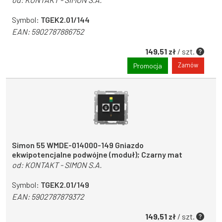
Symbol:
TGEK2.01/144
EAN:
5902787886752
149,51 zł
/ szt.
Zamów
Promocja
Simon 55 WMDE-014000-149 Gniazdo
ekwipotencjalne podwójne (moduł); Czarny mat
od:
KONTAKT - SIMON S.A.
Symbol:
TGEK2.01/149
EAN:
5902787879372
149,51 zł
/ szt.