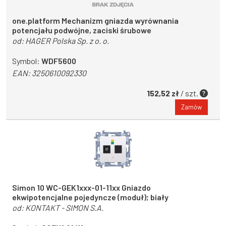
one.platform Mechanizm gniazda wyrównania
potencjału podwójne, zaciski śrubowe
od:
HAGER Polska Sp. z o. o.
Symbol:
WDF5600
EAN:
3250610092330
152,52 zł
/ szt.
Zamów
Simon 10 WC-GEK1xxx-01-11xx Gniazdo
ekwipotencjalne pojedyncze (moduł); biały
od:
KONTAKT - SIMON S.A.