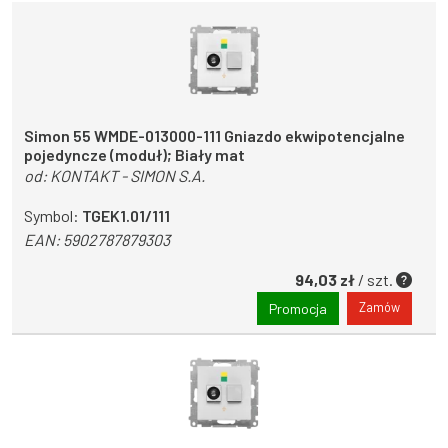
Simon 55 WMDE-013000-111 Gniazdo ekwipotencjalne
pojedyncze (moduł); Biały mat
od:
KONTAKT - SIMON S.A.
Symbol:
TGEK1.01/111
EAN:
5902787879303
94,03 zł
/ szt.
Zamów
Promocja