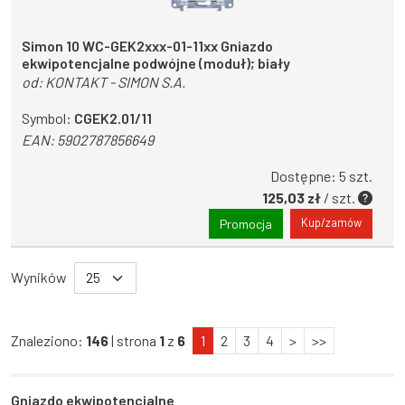
Simon 10 WC-GEK2xxx-01-11xx Gniazdo
ekwipotencjalne podwójne (moduł); biały
od:
KONTAKT - SIMON S.A.
Symbol:
CGEK2.01/11
EAN:
5902787856649
Dostępne: 5 szt.
125,03 zł
/ szt.
Kup/zamów
Promocja
Wyników
Znaleziono:
146
| strona
1
z
6
1
2
3
4
>
>>
Gniazdo ekwipotencjalne