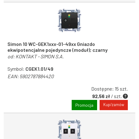
Simon 10 WC-GEK1xxx-01-49xx Gniazdo
ekwipotencjalne pojedyncze (moduł); czarny
od:
KONTAKT - SIMON S.A.
Symbol:
CGEK1.01/49
EAN:
5902787884420
Dostępne: 15 szt.
92,56 zł
/ szt.
Kup/zamów
Promocja