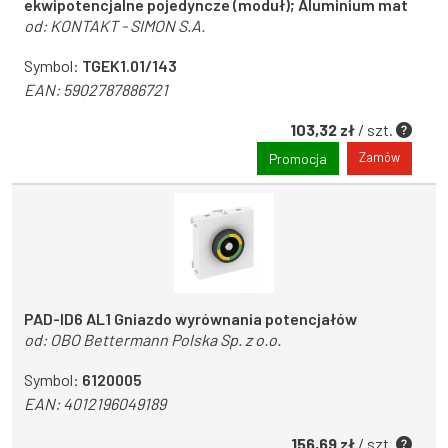
ekwipotencjalne pojedyncze (moduł); Aluminium mat
od:
KONTAKT - SIMON S.A.
Symbol:
TGEK1.01/143
EAN:
5902787886721
103,32 zł
/ szt.
Zamów
Promocja
PAD-ID6 AL1 Gniazdo wyrównania potencjałów
od:
OBO Bettermann Polska Sp. z o.o.
Symbol:
6120005
EAN:
4012196049189
156,69 zł
/ szt.