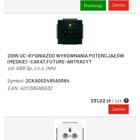
Zamów
Promocja
2095 UC-81^GNIAZDO WYRÓWNANIA POTENCJAŁÓW
(MĘSKIE) -CARAT,FUTURE-ANTRACYT
od:
ABB Sp. z o.o. (NN)
Symbol:
2CKA002495A0084
EAN:
4011395065532
231,02 zł
/ szt.
Zamów