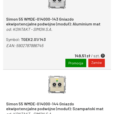
Simon 55 WMDE-014000-143 Gniazdo
ekwipotencjalne podwójne (moduł); Aluminium mat
od:
KONTAKT - SIMON S.A.
Symbol:
TGEK2.01/143
EAN:
5902787886745
149,51 zł
/ szt.
Zamów
Promocja
Simon 55 WMDE-014000-144 Gniazdo
ekwipotencjalne podwójne (moduł); Szampański mat
od:
KONTAKT - SIMON S.A.