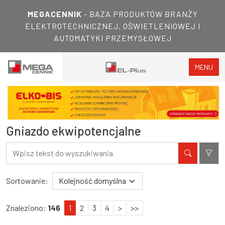
MEGACENNIK
- BAZA PRODUKTÓW BRANŻY
ELEKTROTECHNICZNEJ, OŚWIETLENIOWEJ I
AUTOMATYKI PRZEMYSŁOWEJ
MENU
Gniazdo ekwipotencjalne
Filtry
Wyniki wyszukiwania
Sortowanie:
Znaleziono:
146
1
2
3
4
>
>>