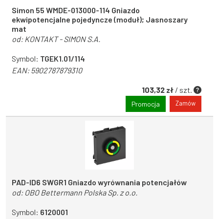
Simon 55 WMDE-013000-114 Gniazdo
ekwipotencjalne pojedyncze (moduł); Jasnoszary
mat
od:
KONTAKT - SIMON S.A.
Symbol:
TGEK1.01/114
EAN:
5902787879310
103,32 zł
/ szt.
Zamów
Promocja
PAD-ID6 SWGR1 Gniazdo wyrównania potencjałów
od:
OBO Bettermann Polska Sp. z o.o.
Symbol:
6120001