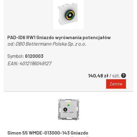
PAD-ID6 RW1 Gniazdo wyrównania potencjałów
od:
OBO Bettermann Polska Sp. z o.o.
Symbol:
6120003
EAN:
4012196049127
140,48 zł
/ szt.
Zamów
Simon 55 WMDE-013000-143 Gniazdo