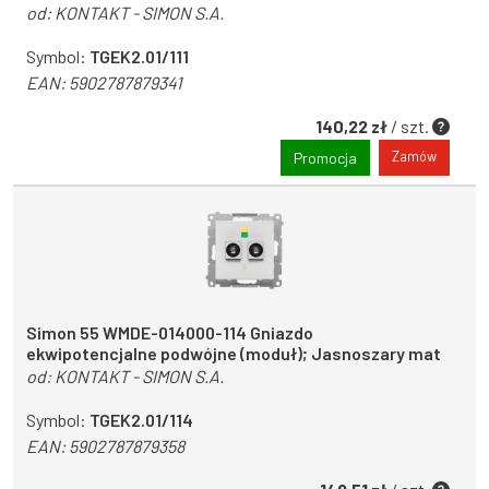
od:
KONTAKT - SIMON S.A.
Symbol:
TGEK2.01/111
EAN:
5902787879341
140,22 zł
/ szt.
Zamów
Promocja
Simon 55 WMDE-014000-114 Gniazdo
ekwipotencjalne podwójne (moduł); Jasnoszary mat
od:
KONTAKT - SIMON S.A.
Symbol:
TGEK2.01/114
EAN:
5902787879358