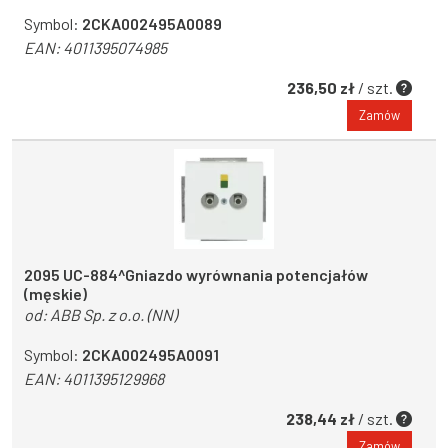
Symbol:
2CKA002495A0089
EAN:
4011395074985
236,50 zł
/ szt.
Zamów
2095 UC-884^Gniazdo wyrównania potencjałów
(męskie)
od:
ABB Sp. z o.o. (NN)
Symbol:
2CKA002495A0091
EAN:
4011395129968
238,44 zł
/ szt.
Zamów