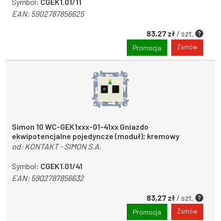
Symbol:
CGEK1.01/11
EAN:
5902787856625
83,27 zł
/ szt.
Zamów
Promocja
Simon 10 WC-GEK1xxx-01-41xx Gniazdo
ekwipotencjalne pojedyncze (moduł); kremowy
od:
KONTAKT - SIMON S.A.
Symbol:
CGEK1.01/41
EAN:
5902787856632
83,27 zł
/ szt.
Zamów
Promocja