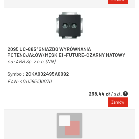
2095 UC-885^GNIAZDO WYRÓWNANIA
POTENCJAŁÓW (MĘSKIE) -FUTURE-CZARNY MATOWY
od:
ABB Sp. z o.o. (NN)
Symbol:
2CKA002495A0092
EAN:
4011395130070
238,44 zł
/ szt.
Zamów