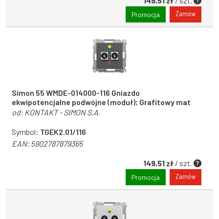
149,51 zł
/ szt.
Zamów
Promocja
Simon 55 WMDE-014000-116 Gniazdo
ekwipotencjalne podwójne (moduł); Grafitowy mat
od:
KONTAKT - SIMON S.A.
Symbol:
TGEK2.01/116
EAN:
5902787879365
149,51 zł
/ szt.
Zamów
Promocja