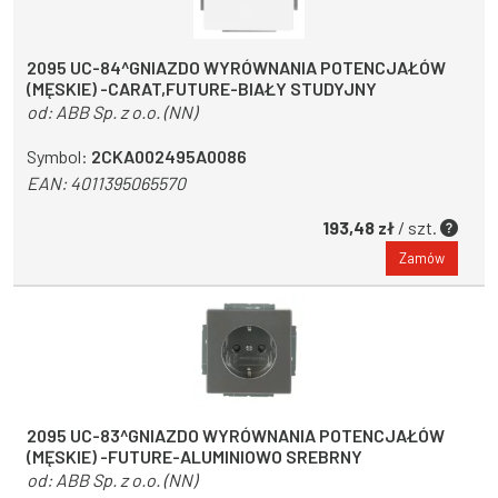
2095 UC-84^GNIAZDO WYRÓWNANIA POTENCJAŁÓW
(MĘSKIE) -CARAT,FUTURE-BIAŁY STUDYJNY
od:
ABB Sp. z o.o. (NN)
Symbol:
2CKA002495A0086
EAN:
4011395065570
193,48 zł
/ szt.
Zamów
2095 UC-83^GNIAZDO WYRÓWNANIA POTENCJAŁÓW
(MĘSKIE) -FUTURE-ALUMINIOWO SREBRNY
od:
ABB Sp. z o.o. (NN)