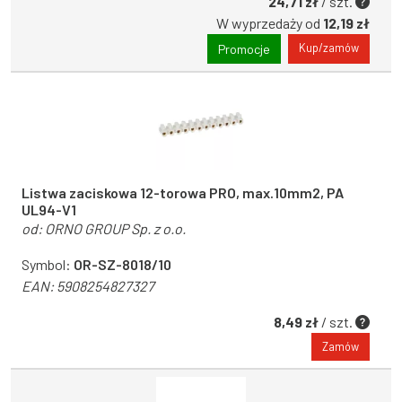
24,71 zł
/ szt.
W wyprzedaży od
12,19 zł
Kup/zamów
Promocje
Listwa zaciskowa 12-torowa PRO, max.10mm2, PA
UL94-V1
od:
ORNO GROUP Sp. z o.o.
Symbol:
OR-SZ-8018/10
EAN:
5908254827327
8,49 zł
/ szt.
Zamów