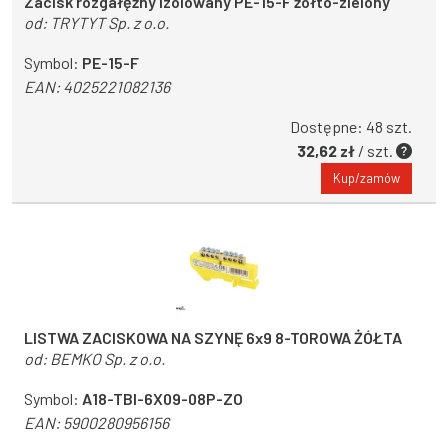
Zacisk rozgałęźny izolowany PE-15-F żółto-zielony
od:
TRYTYT Sp. z o.o.
Symbol:
PE-15-F
EAN:
4025221082136
Dostępne: 48 szt.
32,62 zł
/ szt.
Kup/zamów
LISTWA ZACISKOWA NA SZYNĘ 6x9 8-TOROWA ŻÓŁTA
od:
BEMKO Sp. z o.o.
Symbol:
A18-TBI-6X09-08P-ZO
EAN:
5900280956156