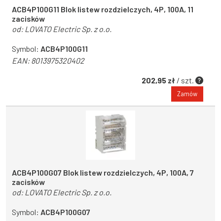
ACB4P100G11 Blok listew rozdzielczych, 4P, 100A, 11
zacisków
od:
LOVATO Electric Sp. z o.o.
Symbol:
ACB4P100G11
EAN:
8013975320402
202,95 zł
/ szt.
Zamów
ACB4P100G07 Blok listew rozdzielczych, 4P, 100A, 7
zacisków
od:
LOVATO Electric Sp. z o.o.
Symbol:
ACB4P100G07