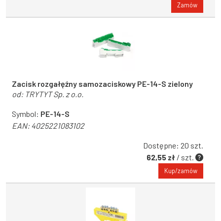
Zamów
Zacisk rozgałęźny samozaciskowy PE-14-S zielony
od:
TRYTYT Sp. z o.o.
Symbol:
PE-14-S
EAN:
4025221083102
Dostępne: 20 szt.
62,55 zł
/ szt.
Kup/zamów