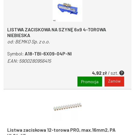
LISTWA ZACISKOWA NA SZYNĘ 6x9 4-TOROWA
NIEBIESKA
od:
BEMKO Sp. z o.o.
Symbol:
A18-TBI-6X09-04P-NI
EAN:
5900280956415
4,92 zł
/ szt.
Zamów
Promocja
Listwa zaciskowa 12-torowa PRO, max.16mm2, PA