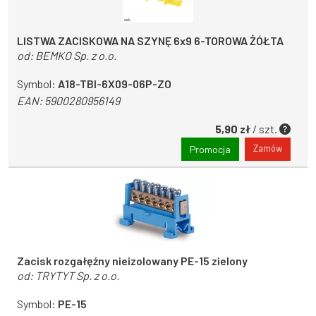
LISTWA ZACISKOWA NA SZYNĘ 6x9 6-TOROWA ŻÓŁTA
od:
BEMKO Sp. z o.o.
Symbol:
A18-TBI-6X09-06P-ZO
EAN:
5900280956149
5,90 zł
/ szt.
Zamów
Promocja
Zacisk rozgałęźny nieizolowany PE-15 zielony
od:
TRYTYT Sp. z o.o.
Symbol:
PE-15