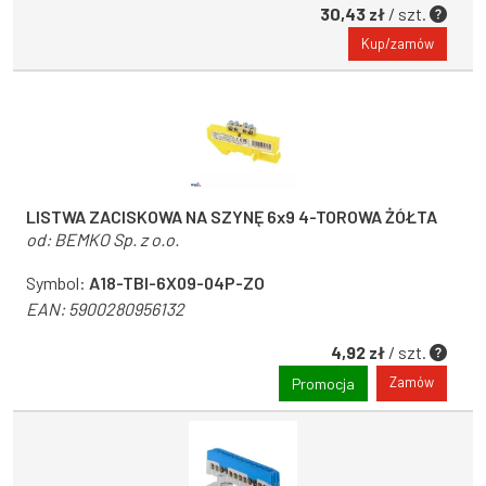
30,43 zł
/ szt.
Kup/zamów
LISTWA ZACISKOWA NA SZYNĘ 6x9 4-TOROWA ŻÓŁTA
od:
BEMKO Sp. z o.o.
Symbol:
A18-TBI-6X09-04P-ZO
EAN:
5900280956132
4,92 zł
/ szt.
Zamów
Promocja