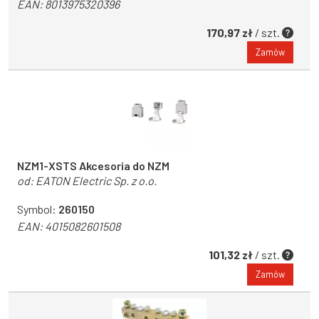
EAN:
8013975320396
170,97 zł
/ szt.
Zamów
NZM1-XSTS Akcesoria do NZM
od:
EATON Electric Sp. z o.o.
Symbol:
260150
EAN:
4015082601508
101,32 zł
/ szt.
Zamów