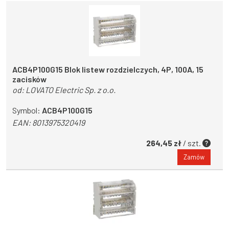
ACB4P100G15 Blok listew rozdzielczych, 4P, 100A, 15
zacisków
od:
LOVATO Electric Sp. z o.o.
Symbol:
ACB4P100G15
EAN:
8013975320419
264,45 zł
/ szt.
Zamów