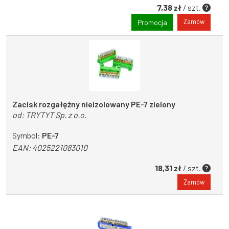
7,38 zł
/ szt.
Zamów
Promocja
Zacisk rozgałęźny nieizolowany PE-7 zielony
od:
TRYTYT Sp. z o.o.
Symbol:
PE-7
EAN:
4025221083010
18,31 zł
/ szt.
Zamów