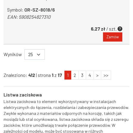
Symbol:
OR-SZ-8018/6
EAN:
5908254827310
6,27 zł
/ szt.
Zamów
Wyników
Znaleziono:
412
| strona
1
z
17
1
2
3
4
>
>>
Listwa zaciskowa
Listwa zaciskowa to element wykorzystywany w instalacjach
elektrycznych do łączenia, rozdzielania i zabezpieczania przewodów.
Zwykle wykonana z materiałów odpornych na korozję, takich jak
mosiądz lub stal ocynkowana, listwa zaciskowa składa się z szeregu
zacisków, które umożliwiają trwałe połączenie przewodów. W
zależności od modelu, może być stosowana w różnych