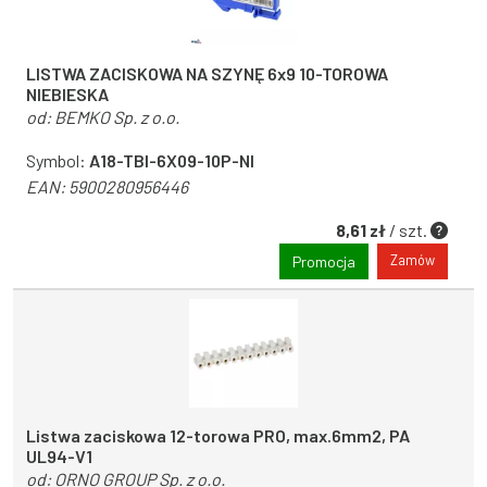
LISTWA ZACISKOWA NA SZYNĘ 6x9 10-TOROWA
NIEBIESKA
od:
BEMKO Sp. z o.o.
Symbol:
A18-TBI-6X09-10P-NI
EAN:
5900280956446
8,61 zł
/ szt.
Zamów
Promocja
Listwa zaciskowa 12-torowa PRO, max.6mm2, PA
UL94-V1
od:
ORNO GROUP Sp. z o.o.