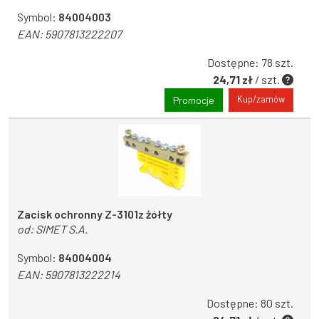
Symbol:
84004003
EAN:
5907813222207
Dostępne: 78 szt.
24,71 zł
/ szt.
Kup/zamów
Promocje
Zacisk ochronny Z-3101z żółty
od:
SIMET S.A.
Symbol:
84004004
EAN:
5907813222214
Dostępne: 80 szt.