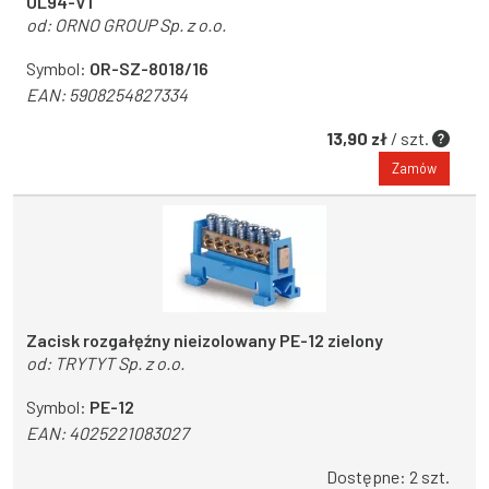
UL94-V1
od:
ORNO GROUP Sp. z o.o.
Symbol:
OR-SZ-8018/16
EAN:
5908254827334
13,90 zł
/ szt.
Zamów
Zacisk rozgałęźny nieizolowany PE-12 zielony
od:
TRYTYT Sp. z o.o.
Symbol:
PE-12
EAN:
4025221083027
Dostępne: 2 szt.