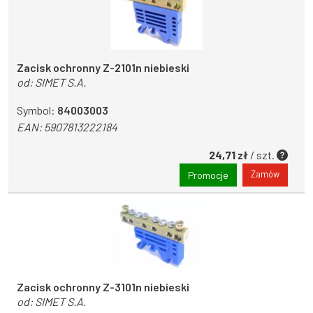
Zacisk ochronny Z-2101n niebieski
od:
SIMET S.A.
Symbol:
84003003
EAN:
5907813222184
24,71 zł
/ szt.
Zamów
Promocje
Zacisk ochronny Z-3101n niebieski
od:
SIMET S.A.