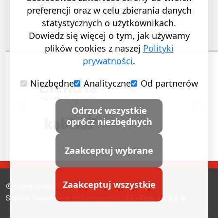
preferencji oraz w celu zbierania danych
statystycznych o użytkownikach.
Dowiedz się więcej o tym, jak używamy
plików cookies z naszej
Polityki
prywatności
.
Niezbędne
Analityczne
Od partnerów
POPRZEDNI SLAJD
NASTĘ
Odrzuć wszystkie
oprócz niezbędnych
Zaakceptuj wybrane
Zaakceptuj wszystkie
© Copyrights 2007-2026. All Rights Reserved.
System Megacennik jest własnością
EL-Plus sp. z o.o.