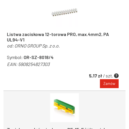
Listwa zaciskowa 12-torowa PRO, max.4mm2, PA
UL94-V1
od:
ORNO GROUP Sp. z o.o.
Symbol:
OR-SZ-8018/4
EAN:
5908254827303
5,17 zł
/ szt.
Zamów