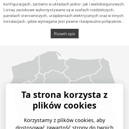
konfiguracjach, zarówno w układach jedno- jak i wielobiegunowych.
Listwy zaciskowe wykorzystywane są w szafach rozdzielczych,
panelach sterowniczych, urządzeniach elektrycznych oraz w innych
instalacjach, gdzie wymagane jest pewne i bezpieczne połączenie
przewodów. Dodatkowo, listwy zaciskowe pozwalają na łatwą
konserwację i rozbudowę instalacji.
Rozwiń opis
Województwo Dolnośląskie
Województwo Kujawsko-pomorskie
Województwo Lubelskie
Województwo Lubuskie
Województwo Łódzkie
Województwo Małopolskie
Województwo Mazowieckie
Województwo Opolskie
Województwo Podkarpackie
Województwo Podlaskie
Województwo Pomorskie
Województwo Śląskie
Województwo Świętokrzyskie
Województwo Warmińsko-mazurskie
Województwo Wielkopolskie
Województwo Zachodniopomorskie
Ta strona korzysta z
plików cookies
Korzystamy z plików cookies, aby
dostosować zawartość strony do twoich