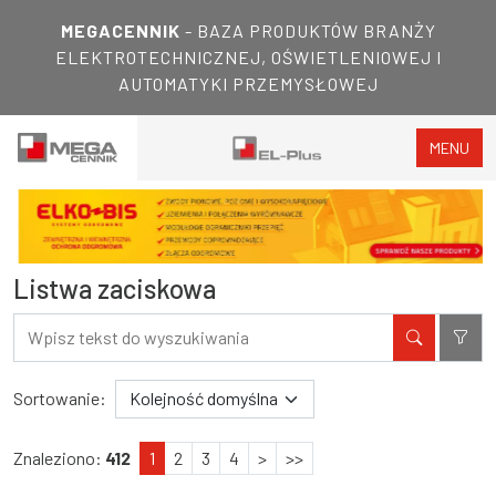
MEGACENNIK
- BAZA PRODUKTÓW BRANŻY
ELEKTROTECHNICZNEJ, OŚWIETLENIOWEJ I
AUTOMATYKI PRZEMYSŁOWEJ
MENU
Listwa zaciskowa
Filtry
Wyniki wyszukiwania
Sortowanie:
Znaleziono:
412
1
2
3
4
>
>>