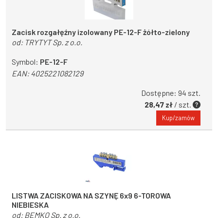
Zacisk rozgałęźny izolowany PE-12-F żółto-zielony
od:
TRYTYT Sp. z o.o.
Symbol:
PE-12-F
EAN:
4025221082129
Dostępne: 94 szt.
28,47 zł
/ szt.
Kup/zamów
LISTWA ZACISKOWA NA SZYNĘ 6x9 6-TOROWA
NIEBIESKA
od:
BEMKO Sp. z o.o.