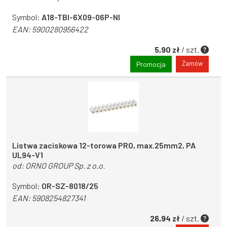
Symbol:
A18-TBI-6X09-06P-NI
EAN:
5900280956422
5,90 zł
/ szt.
Zamów
Promocja
Listwa zaciskowa 12-torowa PRO, max.25mm2, PA
UL94-V1
od:
ORNO GROUP Sp. z o.o.
Symbol:
OR-SZ-8018/25
EAN:
5908254827341
26,94 zł
/ szt.