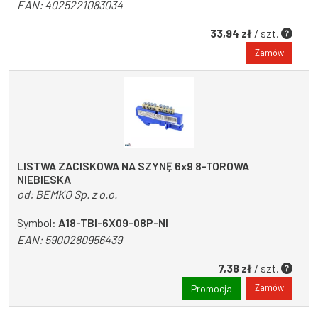
EAN:
4025221083034
33,94 zł
/ szt.
Zamów
LISTWA ZACISKOWA NA SZYNĘ 6x9 8-TOROWA
NIEBIESKA
od:
BEMKO Sp. z o.o.
Symbol:
A18-TBI-6X09-08P-NI
EAN:
5900280956439
7,38 zł
/ szt.
Zamów
Promocja