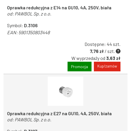
Oprawka redukcyjna z E14 na GU10, 4A, 250V, biała
od:
PAWBOL Sp. z o.o.
Symbol:
D.3106
EAN:
5901350803448
Dostępne: 44 szt.
7,76 zł
/ szt.
W wyprzedaży od
3,63 zł
Kup/zamów
Promocja
Oprawka redukcyjna z E27 na GU10, 4A, 250V, biała
od:
PAWBOL Sp. z o.o.