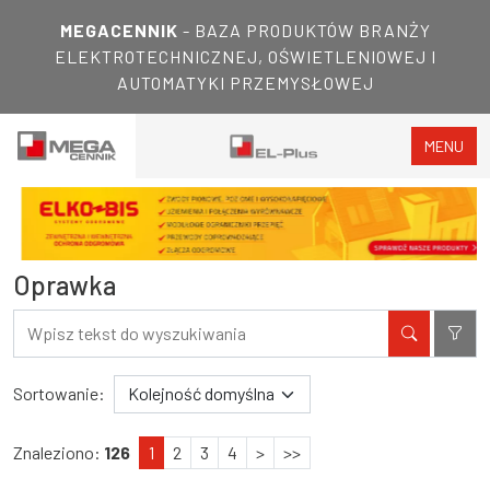
MEGACENNIK
- BAZA PRODUKTÓW BRANŻY
ELEKTROTECHNICZNEJ, OŚWIETLENIOWEJ I
AUTOMATYKI PRZEMYSŁOWEJ
MENU
Oprawka
Filtry
Wyniki wyszukiwania
Sortowanie:
Znaleziono:
126
1
2
3
4
>
>>