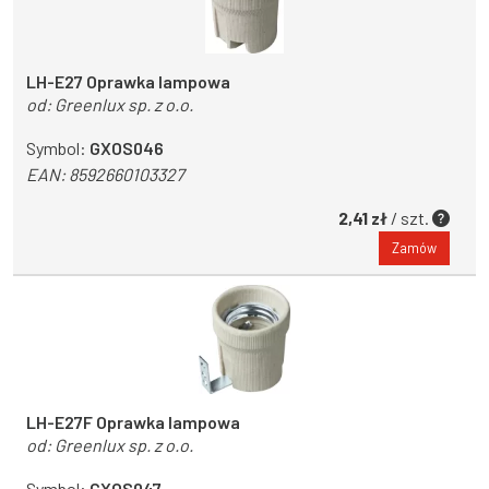
LH-E27 Oprawka lampowa
od:
Greenlux sp. z o.o.
Symbol:
GXOS046
EAN:
8592660103327
2,41 zł
/ szt.
Zamów
LH-E27F Oprawka lampowa
od:
Greenlux sp. z o.o.
Symbol:
GXOS047