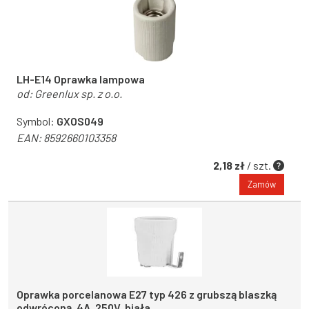
LH-E14 Oprawka lampowa
od:
Greenlux sp. z o.o.
Symbol:
GXOS049
EAN:
8592660103358
2,18 zł
/ szt.
Zamów
Oprawka porcelanowa E27 typ 426 z grubszą blaszką
odwróconą, 4A, 250V, biała