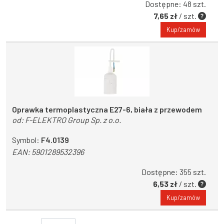
Dostępne: 48 szt.
7,65 zł
/ szt.
Kup/zamów
Oprawka termoplastyczna E27-6, biała z przewodem
od:
F-ELEKTRO Group Sp. z o.o.
Symbol:
F4.0139
EAN:
5901289532396
Dostępne: 355 szt.
6,53 zł
/ szt.
Kup/zamów