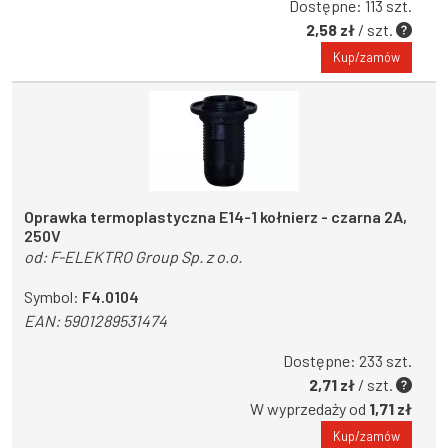
Dostępne: 113 szt.
2,58 zł
/ szt.
Kup/zamów
Oprawka termoplastyczna E14-1 kołnierz - czarna 2A,
250V
od:
F-ELEKTRO Group Sp. z o.o.
Symbol:
F4.0104
EAN:
5901289531474
Dostępne: 233 szt.
2,71 zł
/ szt.
W wyprzedaży od
1,71 zł
Kup/zamów