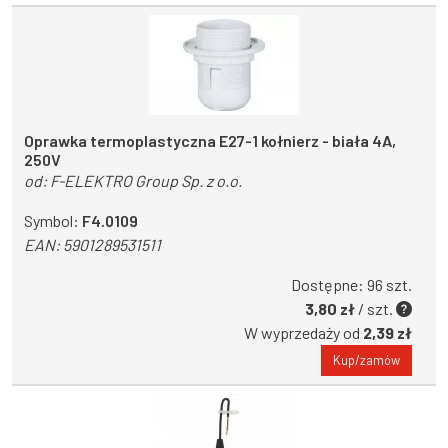
Oprawka termoplastyczna E27-1 kołnierz - biała 4A,
250V
od:
F-ELEKTRO Group Sp. z o.o.
Symbol:
F4.0109
EAN:
5901289531511
Dostępne: 96 szt.
3,80 zł
/ szt.
W wyprzedaży od
2,39 zł
Kup/zamów