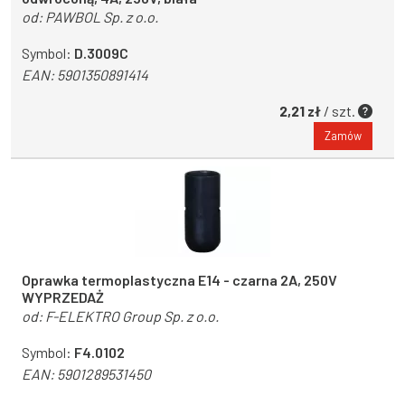
od:
PAWBOL Sp. z o.o.
Symbol:
D.3009C
EAN:
5901350891414
2,21 zł
/ szt.
Zamów
Oprawka termoplastyczna E14 - czarna 2A, 250V
WYPRZEDAŻ
od:
F-ELEKTRO Group Sp. z o.o.
Symbol:
F4.0102
EAN:
5901289531450