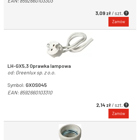
EAN:
8592660103303
3,09 zł
/ szt.
Zamów
LH-GX5,3 Oprawka lampowa
od:
Greenlux sp. z o.o.
Symbol:
GXOS045
EAN:
8592660103310
2,14 zł
/ szt.
Zamów