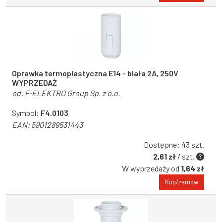
Oprawka termoplastyczna E14 - biała 2A, 250V
WYPRZEDAŻ
od:
F-ELEKTRO Group Sp. z o.o.
Symbol:
F4.0103
EAN:
5901289531443
Dostępne: 43 szt.
2,61 zł
/ szt.
W wyprzedaży od
1,64 zł
Kup/zamów