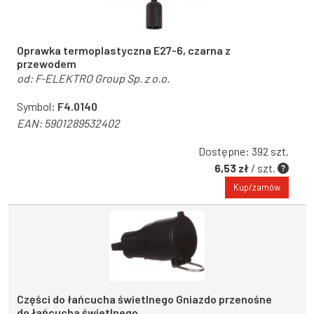
Oprawka termoplastyczna E27-6, czarna z
przewodem
od:
F-ELEKTRO Group Sp. z o.o.
Symbol:
F4.0140
EAN:
5901289532402
Dostępne: 392 szt.
6,53 zł
/ szt.
Kup/zamów
Części do łańcucha świetlnego Gniazdo przenośne
do łańcucha świetlnego