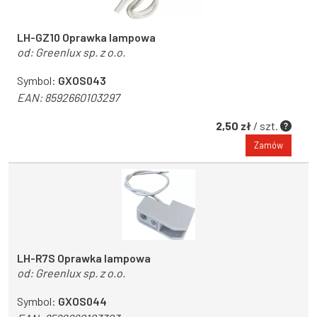
LH-GZ10 Oprawka lampowa
od:
Greenlux sp. z o.o.
Symbol:
GXOS043
EAN:
8592660103297
2,50 zł
/ szt.
Zamów
LH-R7S Oprawka lampowa
od:
Greenlux sp. z o.o.
Symbol:
GXOS044