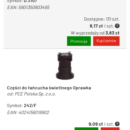
Symbol:
D.3107
EAN:
5901350803455
Dostępne: 131 szt.
8,17 zł
/ szt.
W wyprzedaży od
3,83 zł
Kup/zamów
Promocja
Części do łańcucha świetlnego Oprawka
od:
PCE Polska Sp. z o.o.
Symbol:
242/F
EAN:
4024156016902
9,09 zł
/ szt.