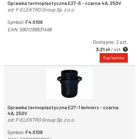
Oprawka termoplastyczna E27-6 - czarna 4A, 250V
od:
F-ELEKTRO Group Sp. z o.o.
Symbol:
F4.0106
EAN:
5901289531498
Dostępne: 2 szt.
3,21 zł
/ szt.
Kup/zamów
Oprawka termoplastyczna E27-1 kołnierz - czarna
4A, 250V
od:
F-ELEKTRO Group Sp. z o.o.
Symbol:
F4.0108