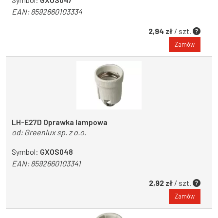
EAN:
8592660103334
2,94 zł
/ szt.
Zamów
LH-E27D Oprawka lampowa
od:
Greenlux sp. z o.o.
Symbol:
GXOS048
EAN:
8592660103341
2,92 zł
/ szt.
Zamów