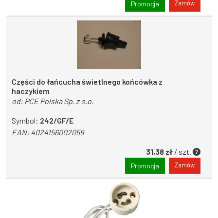
Zamów
Promocja
Części do łańcucha świetlnego końcówka z
haczykiem
od:
PCE Polska Sp. z o.o.
Symbol:
242/GF/E
EAN:
4024156002059
31,38 zł
/ szt.
Zamów
Promocja