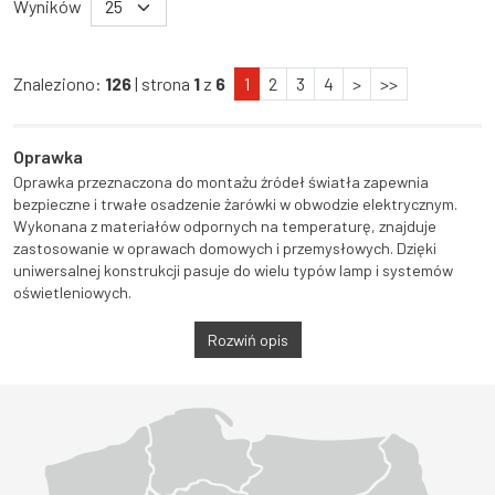
Wyników
Znaleziono:
126
| strona
1
z
6
1
2
3
4
>
>>
Oprawka
Oprawka przeznaczona do montażu źródeł światła zapewnia
bezpieczne i trwałe osadzenie żarówki w obwodzie elektrycznym.
Wykonana z materiałów odpornych na temperaturę, znajduje
zastosowanie w oprawach domowych i przemysłowych. Dzięki
uniwersalnej konstrukcji pasuje do wielu typów lamp i systemów
oświetleniowych.
Rozwiń opis
Województwo Dolnośląskie
Województwo Kujawsko-pomorskie
Województwo Lubelskie
Województwo Lubuskie
Województwo Łódzkie
Województwo Małopolskie
Województwo Mazowieckie
Województwo Opolskie
Województwo Podkarpackie
Województwo Podlaskie
Województwo Pomorskie
Województwo Śląskie
Województwo Świętokrzyskie
Województwo Warmińsko-mazurskie
Województwo Wielkopolskie
Województwo Zachodniopomorskie