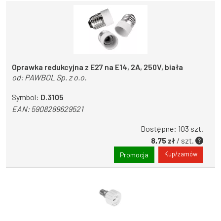
Oprawka redukcyjna z E27 na E14, 2A, 250V, biała
od:
PAWBOL Sp. z o.o.
Symbol:
D.3105
EAN:
5908289629521
Dostępne: 103 szt.
8,75 zł
/ szt.
Kup/zamów
Promocja