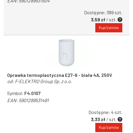
EAN:
5901289531504
Dostępne: 389 szt.
3,59 zł
/ szt.
Kup/zamów
Oprawka termoplastyczna E27-6 - biała 4A, 250V
od:
F-ELEKTRO Group Sp. z o.o.
Symbol:
F4.0107
EAN:
5901289531481
Dostępne: 4 szt.
3,33 zł
/ szt.
Kup/zamów