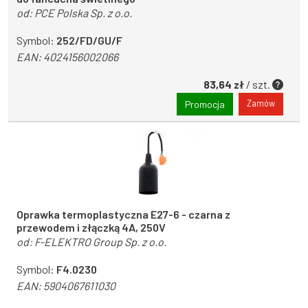
od:
PCE Polska Sp. z o.o.
Symbol:
252/FD/GU/F
EAN:
4024156002066
83,64 zł
/ szt.
Zamów
Promocja
Oprawka termoplastyczna E27-6 - czarna z
przewodem i złączką 4A, 250V
od:
F-ELEKTRO Group Sp. z o.o.
Symbol:
F4.0230
EAN:
5904067611030