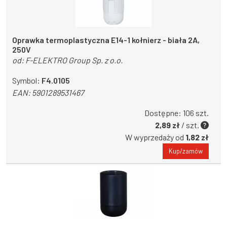
Oprawka termoplastyczna E14-1 kołnierz - biała 2A,
250V
od:
F-ELEKTRO Group Sp. z o.o.
Symbol:
F4.0105
EAN:
5901289531467
Dostępne: 106 szt.
2,89 zł
/ szt.
W wyprzedaży od
1,82 zł
Kup/zamów