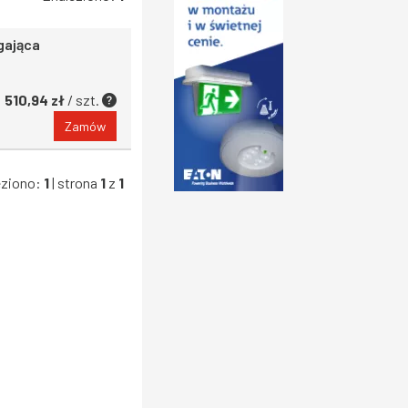
gająca
510,94 zł
/ szt.
Zamów
eziono:
1
| strona
1
z
1