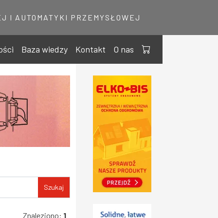
J I AUTOMATYKI PRZEMYSŁOWEJ
ości
Baza wiedzy
Kontakt
O nas
Szukaj
Znaleziono:
1