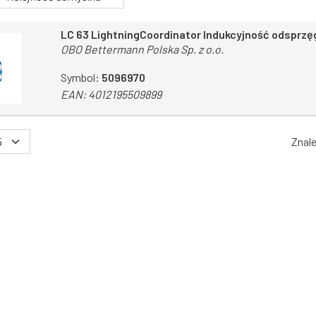
LC 63 LightningCoordinator Indukcyjność odsprzę
OBO Bettermann Polska Sp. z o.o.
Symbol:
5096970
EAN:
4012195509899
Znal