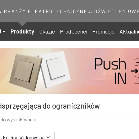
W BRANŻY ELEKTROTECHNICZNEJ, OŚWIETLENIOWE
Produkty
Okazje
Producenci
Promocje
Aktualn
sprzęgająca do ograniczników
 wyszukiwania