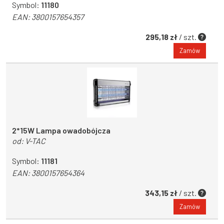
Symbol:
11180
EAN:
3800157654357
295,18 zł
/ szt.
Zamów
2*15W Lampa owadobójcza
od:
V-TAC
Symbol:
11181
EAN:
3800157654364
343,15 zł
/ szt.
Zamów