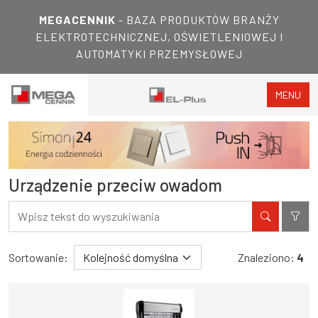
MEGACENNIK
- BAZA PRODUKTÓW BRANŻY
ELEKTROTECHNICZNEJ, OŚWIETLENIOWEJ I
AUTOMATYKI PRZEMYSŁOWEJ
MENU
Urządzenie przeciw owadom
Filtry
Wyniki wyszukiwania
Sortowanie:
Znaleziono:
4