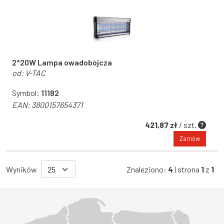
2*20W Lampa owadobójcza
od:
V-TAC
Symbol:
11182
EAN:
3800157654371
421,87 zł
/ szt.
Zamów
Wyników
Znaleziono:
4
| strona
1
z
1
Województwo Dolnośląskie
Województwo Kujawsko-pomorskie
Województwo Lubelskie
Województwo Lubuskie
Województwo Łódzkie
Województwo Małopolskie
Województwo Mazowieckie
Województwo Opolskie
Województwo Podkarpackie
Województwo Podlaskie
Województwo Pomorskie
Województwo Śląskie
Województwo Świętokrzyskie
Województwo Warmińsko-mazurskie
Województwo Wielkopolskie
Województwo Zachodniopomorskie