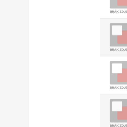
osprzętu
elektroinstalacyjnego (4950)
Oprawa zwieszana (4812)
Kabel czujnikowy (4695)
Rozłącznik (4559)
Przycisk sterowniczy,
kompletny (4551)
System oznaczania
przewodów (4112)
Wkładka bezpiecznikowa NH
(4016)
Listwa zaciskowa jedno i
wielobiegunowa (3753)
Plakietka/klawisz do
osprzętu
elektroinstalacyjnego (3718)