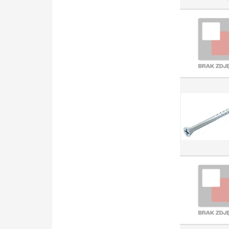
Złączka szynowa przelotowa
(3657)
Dławnica kablowa (3652)
Drzwi / panel obsługi (szafa
rozdzielcza) (3096)
Element
(mechanizm/plakietka)
techniki komunikacyjnej
(3036)
Gniazdko telekomunikacyjne
(3007)
Bezpiecznik HRC (2997)
Opaska kablowa (2913)
Obudowa/rozdzielnica pusta
(2871)
Końcówka rurowa do