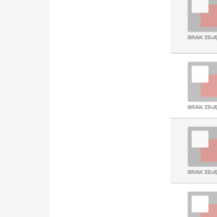
Oświetlenie kierunkowe (7728)
Złącze kablowe do płytek
drukowanych (7532)
Przekaźnik przełączający
(6733)
Łącznik instalacyjny (6636)
Oprawa awaryjna (6320)
Listwa zaciskowa do płytek
drukowanych (6238)
Rozłącznik izolacyjny (AC)
(6164)
Lampa LED / multi LED (6105)
Akcesoria/części do
aparatury niskonapięciowej
(5422)
Ramka maskująca do