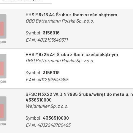
HHS M6x16 A4 Śruba z łbem sześciokątnym
OBO Bettermann Polska Sp. z o.o.
Symbol:
3156016
EAN:
4012195940371
HHS M6x25 A4 Śruba z łbem sześciokątnym
OBO Bettermann Polska Sp. z o.o.
Symbol:
3156019
EAN:
4012195940395
BFSC M3X22 VA DIN 7985 Śruba/wkręt do metalu, 
4336510000
Weidmuller Sp. z o.o.
Symbol:
4336510000
EAN:
4032248700493