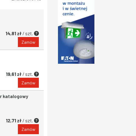
14,81 zł
/ szt.
Zamów
19,61 zł
/ szt.
Zamów
nr katalogowy
12,71 zł
/ szt.
Zamów