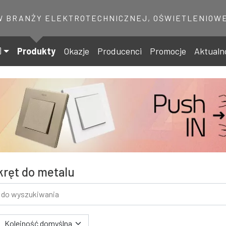
W BRANŻY ELEKTROTECHNICZNEJ, OŚWIETLENIOWE
Produkty
Okazje
Producenci
Promocje
Aktualn
ręt do metalu
 wyszukiwania