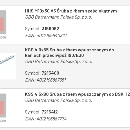
HHS M10x30 A5 Śruba z łbem sześciokątnym
OBO Bettermann Polska Sp. z o.o.
Symbol:
3156062
EAN:
4012195940821
KSS 4.0x55 Śruba z łbem wpuszczanym do
kan.och.przeciwpoż.I90/E30
OBO Bettermann Polska Sp. z o.o.
Symbol:
7215400
EAN:
4012196887651
KSS 4.5x80 Śruba z łbem wpuszczanym do BSK I1
OBO Bettermann Polska Sp. z o.o.
Symbol:
7215412
EAN:
4012196887774