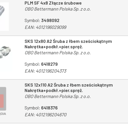
PLM SF 4x8 Złącze śrubowe
OBO Bettermann Polska Sp. z o.o.
Symbol:
3498092
EAN:
4012196029099
SKS 12x80 A2 Śruba z łbem sześciokątnym
Nakrętka+podkł.+pier.spręż.
OBO Bettermann Polska Sp. z o.o.
Symbol:
6418279
EAN:
4012196204373
SKS 12x110 A2 Śruba z łbem sześciokątnym
Nakrętka+podkł.+pier.spręż.
OBO Bettermann Polska Sp. z o.o.
Symbol:
6418376
EAN:
4012196204670