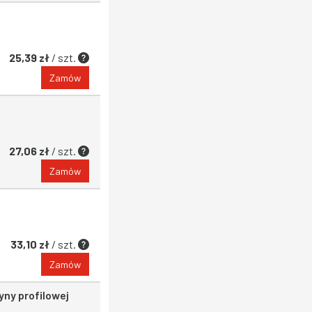
25,39 zł
/ szt.
Zamów
27,06 zł
/ szt.
Zamów
33,10 zł
/ szt.
Zamów
ny profilowej