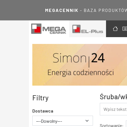
MEGACENNIK
- BAZA PRODUKTÓ
Śruba/wk
Filtry
Dostawca
---Dowolny---
Wyniki
Sortowanie: