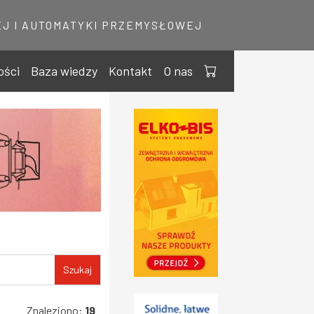
J I AUTOMATYKI PRZEMYSŁOWEJ
ości
Baza wiedzy
Kontakt
O nas
Szukaj
Znaleziono:
19