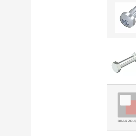
przewodów miedzianych
(2870)
Element montażowy (szafa
rozdzielcza) (2752)
Wyłącznik różnicowoprądowy
z członem nadprądowym
(2742)
Szafka rozdzielcza (2646)
Kabel połączeniowy PLC
(2619)
Gniazdo antenowe (2572)
Rurka termokurczliwa (2562)
Przewód połączeniowy
przemysłowy (2503)
Oznacznik do złączek (2412)
Wkładka bezpiecznikowa