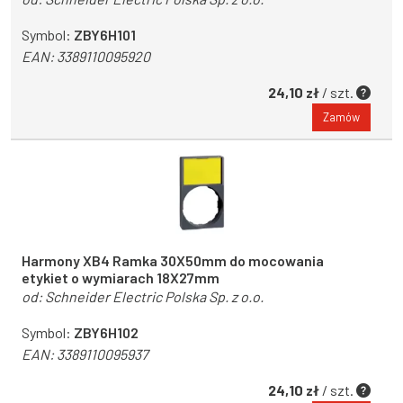
Symbol:
ZBY6H101
EAN:
3389110095920
24,10 zł
/ szt.
Zamów
Harmony XB4 Ramka 30X50mm do mocowania
etykiet o wymiarach 18X27mm
od:
Schneider Electric Polska Sp. z o.o.
Symbol:
ZBY6H102
EAN:
3389110095937
24,10 zł
/ szt.