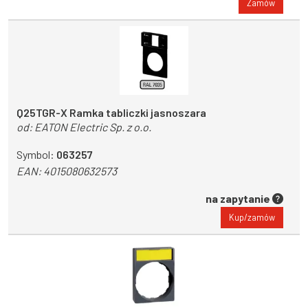
Zamów
Q25TGR-X Ramka tabliczki jasnoszara
od:
EATON Electric Sp. z o.o.
Symbol:
063257
EAN:
4015080632573
na zapytanie
Kup/zamów