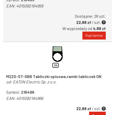
EAN:
4015082164959
Dostępne: 26 szt.
22,88 zł
/ szt.
W wyprzedaży od
4,88 zł
Kup/zamów
M22S-ST-GB6 Tabliczki opisowe,ramki tabliczek ON
od:
EATON Electric Sp. z o.o.
Symbol:
216496
EAN:
4015082164966
22,88 zł
/ szt.