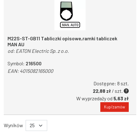
M22S-ST-GB11 Tabliczki opisowe,ramki tabliczek
MAN AU
od:
EATON Electric Sp. z o.o.
Symbol:
216500
EAN:
4015082165000
Dostępne: 8 szt.
22,88 zł
/ szt.
W wyprzedaży od
5,63 zł
Kup/zamów
Wyników