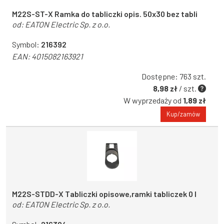
M22S-ST-X Ramka do tabliczki opis. 50x30 bez tabli
od:
EATON Electric Sp. z o.o.
Symbol:
216392
EAN:
4015082163921
Dostępne: 763 szt.
8,98 zł
/ szt.
W wyprzedaży od
1,89 zł
Kup/zamów
M22S-STDD-X Tabliczki opisowe,ramki tabliczek 0 I
od:
EATON Electric Sp. z o.o.