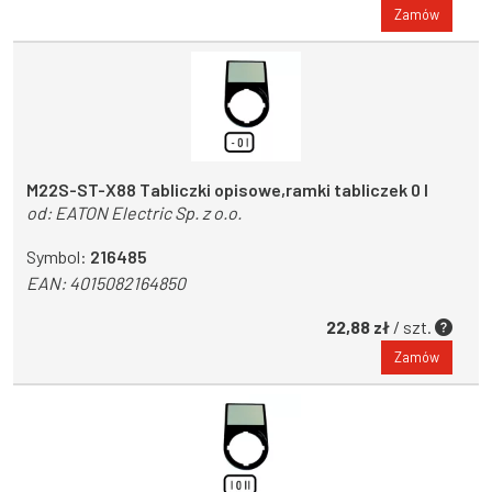
Zamów
M22S-ST-X88 Tabliczki opisowe,ramki tabliczek 0 I
od:
EATON Electric Sp. z o.o.
Symbol:
216485
EAN:
4015082164850
22,88 zł
/ szt.
Zamów