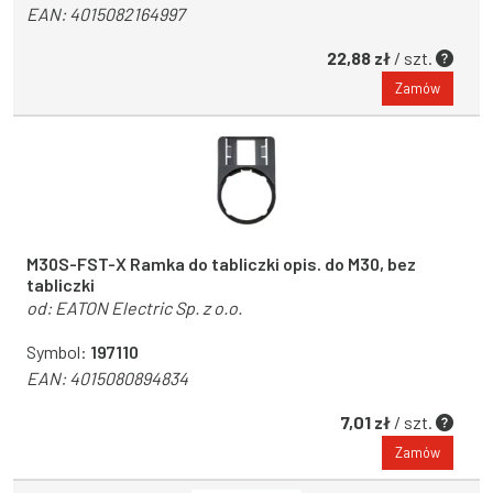
EAN:
4015082164997
22,88 zł
/ szt.
Zamów
M30S-FST-X Ramka do tabliczki opis. do M30, bez
tabliczki
od:
EATON Electric Sp. z o.o.
Symbol:
197110
EAN:
4015080894834
7,01 zł
/ szt.
Zamów