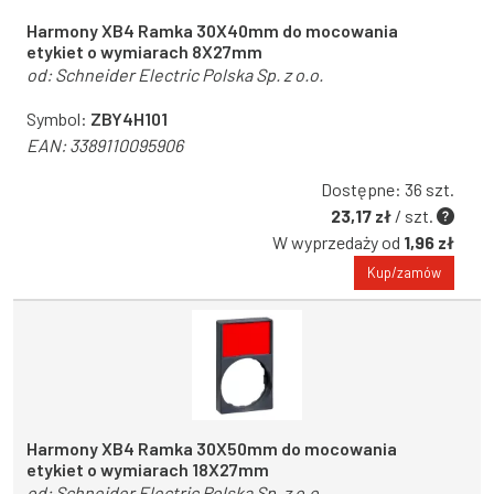
Harmony XB4 Ramka 30X40mm do mocowania
etykiet o wymiarach 8X27mm
od:
Schneider Electric Polska Sp. z o.o.
Symbol:
ZBY4H101
EAN:
3389110095906
Dostępne: 36 szt.
23,17 zł
/ szt.
W wyprzedaży od
1,96 zł
Kup/zamów
Harmony XB4 Ramka 30X50mm do mocowania
etykiet o wymiarach 18X27mm
od:
Schneider Electric Polska Sp. z o.o.