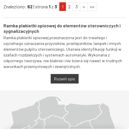
Znaleziono:
62
| strona
1
z
3
1
2
3
>
>>
Ramka plakietki opisowej do elementów sterowniczych i
sygnalizacyjnych
Ramka plakietki opisowej przeznaczona jest do trwałego i
czytelnego oznaczania przycisków, przełączników, lampek i innych
elementów pulpitu sterowniczego. Ułatwia identyfikację funkcji w
szafach rozdzielczych i systemach automatyki. Wykonana z
odpornego tworzywa, nie blaknie i nie ściera się nawet w trudnych
warunkach przemysłowych i zewnętrznych.
Rozwiń opis
Województwo Dolnośląskie
Województwo Kujawsko-pomorskie
Województwo Lubelskie
Województwo Lubuskie
Województwo Łódzkie
Województwo Małopolskie
Województwo Mazowieckie
Województwo Opolskie
Województwo Podkarpackie
Województwo Podlaskie
Województwo Pomorskie
Województwo Śląskie
Województwo Świętokrzyskie
Województwo Warmińsko-mazurskie
Województwo Wielkopolskie
Województwo Zachodniopomorskie