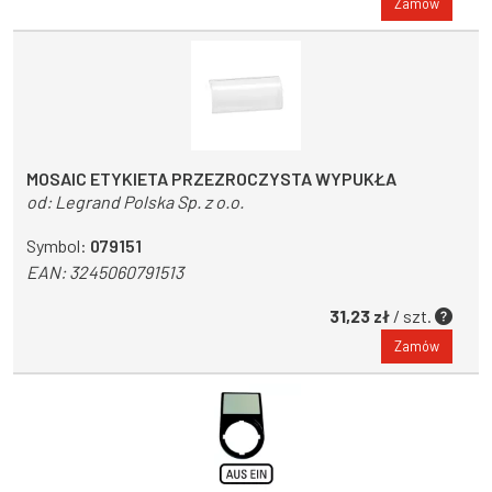
Zamów
MOSAIC ETYKIETA PRZEZROCZYSTA WYPUKŁA
od:
Legrand Polska Sp. z o.o.
Symbol:
079151
EAN:
3245060791513
31,23 zł
/ szt.
Zamów