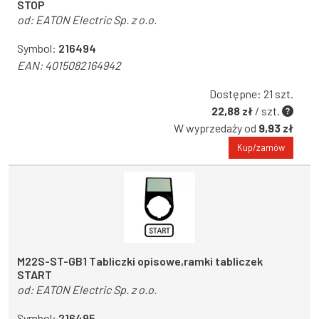
STOP
od:
EATON Electric Sp. z o.o.
Symbol:
216494
EAN:
4015082164942
Dostępne: 21 szt.
22,88 zł
/ szt.
W wyprzedaży od
9,93 zł
Kup/zamów
M22S-ST-GB1 Tabliczki opisowe,ramki tabliczek
START
od:
EATON Electric Sp. z o.o.
Symbol:
216495