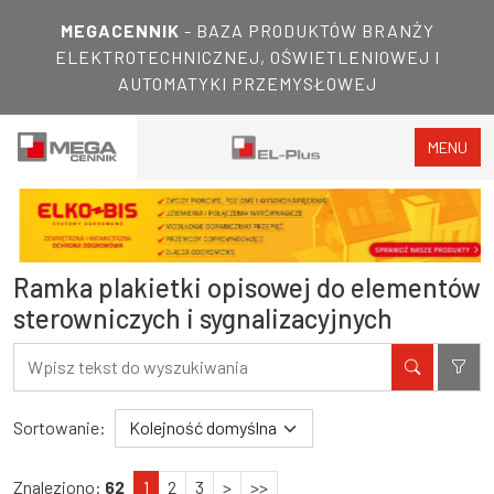
MEGACENNIK
- BAZA PRODUKTÓW BRANŻY
ELEKTROTECHNICZNEJ, OŚWIETLENIOWEJ I
AUTOMATYKI PRZEMYSŁOWEJ
MENU
Ramka plakietki opisowej do elementów
sterowniczych i sygnalizacyjnych
Filtry
Wyniki wyszukiwania
Sortowanie:
Znaleziono:
62
1
2
3
>
>>