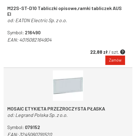
M22S-ST-D10 Tabliczki opisowe,ramki tabliczek AUS
EI
od:
EATON Electric Sp. z o.o.
Symbol:
216490
EAN:
4015082164904
22,88 zł
/ szt.
Zamów
MOSAIC ETYKIETA PRZEZROCZYSTA PŁASKA
od:
Legrand Polska Sp. z o.o.
Symbol:
079152
EAN:
3245060791520