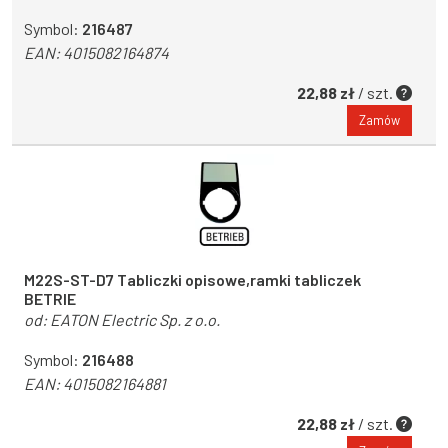
Symbol:
216487
EAN:
4015082164874
22,88 zł
/ szt.
Zamów
M22S-ST-D7 Tabliczki opisowe,ramki tabliczek
BETRIE
od:
EATON Electric Sp. z o.o.
Symbol:
216488
EAN:
4015082164881
22,88 zł
/ szt.