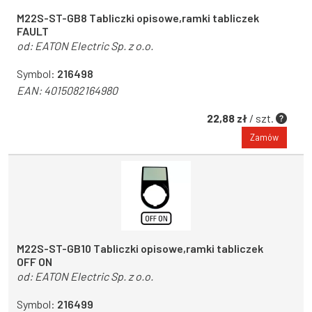
M22S-ST-GB8 Tabliczki opisowe,ramki tabliczek
FAULT
od:
EATON Electric Sp. z o.o.
Symbol:
216498
EAN:
4015082164980
22,88 zł
/ szt.
Zamów
M22S-ST-GB10 Tabliczki opisowe,ramki tabliczek
OFF ON
od:
EATON Electric Sp. z o.o.
Symbol:
216499