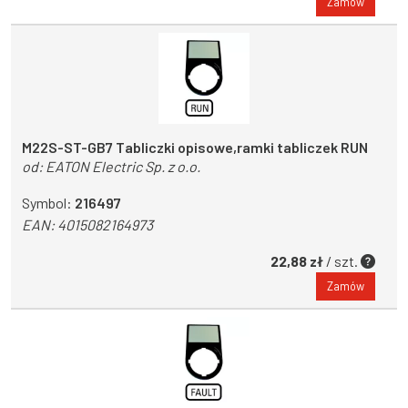
Zamów
M22S-ST-GB7 Tabliczki opisowe,ramki tabliczek RUN
od:
EATON Electric Sp. z o.o.
Symbol:
216497
EAN:
4015082164973
22,88 zł
/ szt.
Zamów