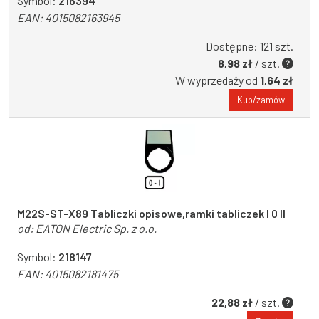
Symbol:
216394
EAN:
4015082163945
Dostępne: 121 szt.
8,98 zł
/ szt.
W wyprzedaży od
1,64 zł
Kup/zamów
M22S-ST-X89 Tabliczki opisowe,ramki tabliczek I 0 II
od:
EATON Electric Sp. z o.o.
Symbol:
218147
EAN:
4015082181475
22,88 zł
/ szt.