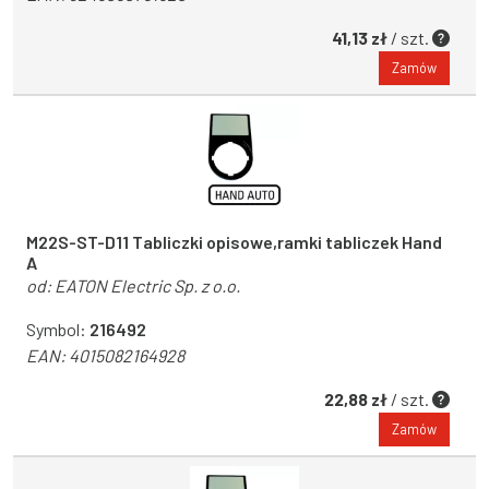
41,13 zł
/ szt.
Zamów
M22S-ST-D11 Tabliczki opisowe,ramki tabliczek Hand
A
od:
EATON Electric Sp. z o.o.
Symbol:
216492
EAN:
4015082164928
22,88 zł
/ szt.
Zamów