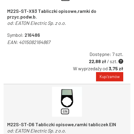
M22S-ST-X93 Tabliczki opisowe,ramki do
przyc.podw.b.
od:
EATON Electric Sp. z o.o.
Symbol:
216486
EAN:
4015082164867
Dostępne: 7 szt.
22,88 zł
/ szt.
W wyprzedaży od
3,75 zł
Kup/zamów
M22S-ST-D6 Tabliczki opisowe,ramki tabliczek EIN
od:
EATON Electric Sp. z o.o.