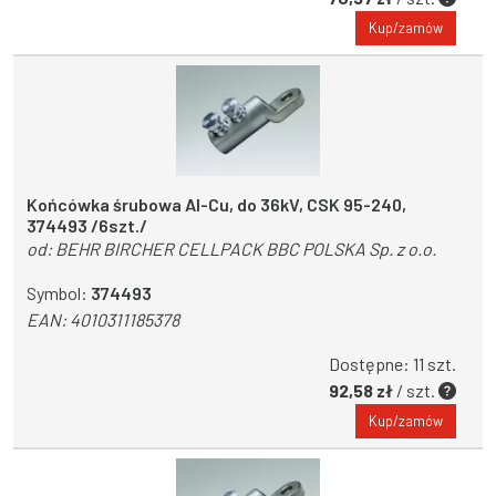
Kup/zamów
Końcówka śrubowa Al-Cu, do 36kV, CSK 95-240,
374493 /6szt./
od:
BEHR BIRCHER CELLPACK BBC POLSKA Sp. z o.o.
Symbol:
374493
EAN:
4010311185378
Dostępne: 11 szt.
92,58 zł
/ szt.
Kup/zamów