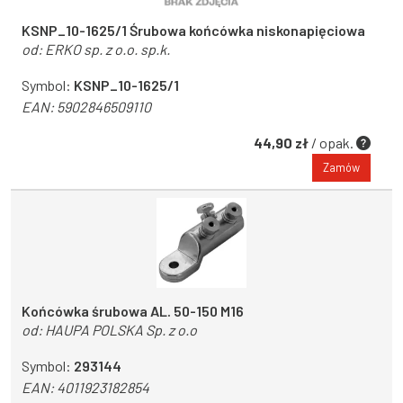
KSNP_10-1625/1 Śrubowa końcówka niskonapięciowa
od:
ERKO sp. z o.o. sp.k.
Symbol:
KSNP_10-1625/1
EAN:
5902846509110
44,90 zł
/ opak.
Zamów
Końcówka śrubowa AL. 50-150 M16
od:
HAUPA POLSKA Sp. z o.o
Symbol:
293144
EAN:
4011923182854