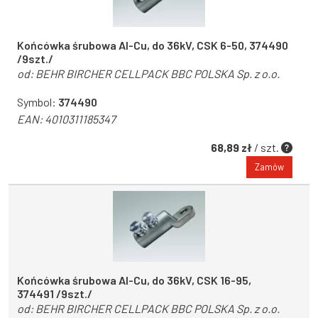
Końcówka śrubowa Al-Cu, do 36kV, CSK 6-50, 374490
/9szt./
od:
BEHR BIRCHER CELLPACK BBC POLSKA Sp. z o.o.
Symbol:
374490
EAN:
4010311185347
68,89 zł
/ szt.
Zamów
Końcówka śrubowa Al-Cu, do 36kV, CSK 16-95,
374491 /9szt./
od:
BEHR BIRCHER CELLPACK BBC POLSKA Sp. z o.o.