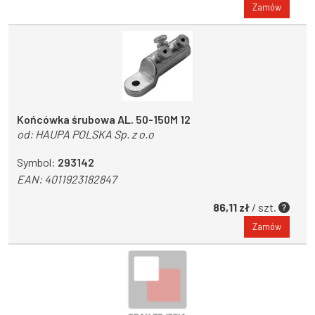
Zamów
Końcówka śrubowa AL. 50-150M 12
od:
HAUPA POLSKA Sp. z o.o
Symbol:
293142
EAN:
4011923182847
86,11 zł
/ szt.
Zamów