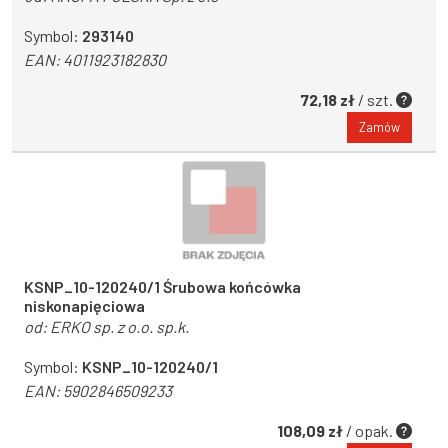
Symbol:
293140
EAN:
4011923182830
72,18 zł
/ szt.
Zamów
KSNP_10-120240/1 Śrubowa końcówka
niskonapięciowa
od:
ERKO sp. z o.o. sp.k.
Symbol:
KSNP_10-120240/1
EAN:
5902846509233
108,09 zł
/ opak.