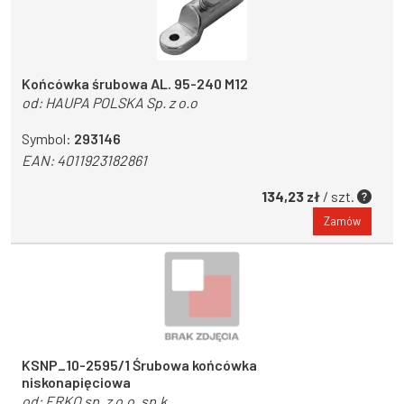
Końcówka śrubowa AL. 95-240 M12
od:
HAUPA POLSKA Sp. z o.o
Symbol:
293146
EAN:
4011923182861
134,23 zł
/ szt.
Zamów
KSNP_10-2595/1 Śrubowa końcówka
niskonapięciowa
od:
ERKO sp. z o.o. sp.k.