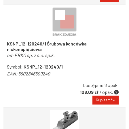
KSNP_12-120240/1 Śrubowa końcówka
niskonapięciowa
od:
ERKO sp. z o.o. sp.k.
Symbol:
KSNP_12-120240/1
EAN:
5902846509240
Dostępne: 8 opak.
108,09 zł
/ opak.
Kup/zamów