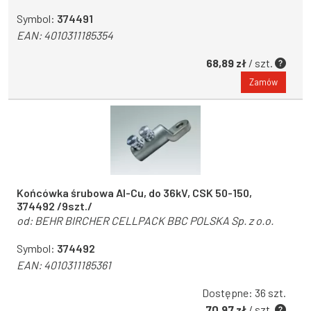
Symbol:
374491
EAN:
4010311185354
68,89 zł
/ szt.
Zamów
Końcówka śrubowa Al-Cu, do 36kV, CSK 50-150,
374492 /9szt./
od:
BEHR BIRCHER CELLPACK BBC POLSKA Sp. z o.o.
Symbol:
374492
EAN:
4010311185361
Dostępne: 36 szt.
70,97 zł
/ szt.