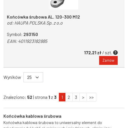
Końcówka śrubowa AL. 120-300 M12
od:
HAUPA POLSKA Sp. z o.o
Symbol:
293150
EAN:
4011923182885
172,21 zł
/ szt.
Zamów
Wyników
Znaleziono:
52
| strona
1
z
3
1
2
3
>
>>
Końcówka kablowa śrubowa
Końcówka kablowa śrubowa to uniwersalny element do