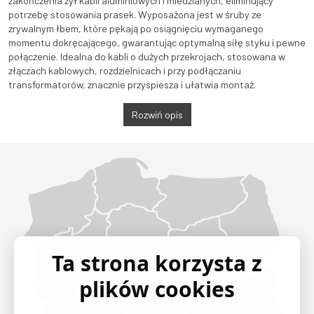
zakończenia żył kabli aluminiowych i miedzianych, eliminujący
potrzebę stosowania prasek. Wyposażona jest w śruby ze
zrywalnym łbem, które pękają po osiągnięciu wymaganego
momentu dokręcającego, gwarantując optymalną siłę styku i pewne
połączenie. Idealna do kabli o dużych przekrojach, stosowana w
złączach kablowych, rozdzielnicach i przy podłączaniu
transformatorów, znacznie przyspiesza i ułatwia montaż.
Rozwiń opis
Województwo Dolnośląskie
Województwo Kujawsko-pomorskie
Województwo Lubelskie
Województwo Lubuskie
Województwo Łódzkie
Województwo Małopolskie
Województwo Mazowieckie
Województwo Opolskie
Województwo Podkarpackie
Województwo Podlaskie
Województwo Pomorskie
Województwo Śląskie
Województwo Świętokrzyskie
Województwo Warmińsko-mazurskie
Województwo Wielkopolskie
Województwo Zachodniopomorskie
Ta strona korzysta z
plików cookies