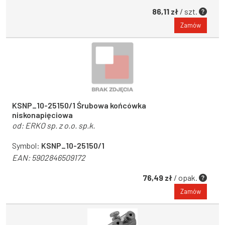
86,11 zł
/ szt.
Zamów
KSNP_10-25150/1 Śrubowa końcówka
niskonapięciowa
od:
ERKO sp. z o.o. sp.k.
Symbol:
KSNP_10-25150/1
EAN:
5902846509172
76,49 zł
/ opak.
Zamów