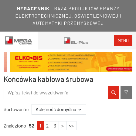
MEGACENNIK
- BAZA PRODUKTÓW BRANŻY
ELEKTROTECHNICZNEJ, OŚWIETLENIOWEJ I
AUTOMATYKI PRZEMYSŁOWEJ
MENU
Końcówka kablowa śrubowa
Filtry
Wyniki wyszukiwania
Sortowanie:
Znaleziono:
52
1
2
3
>
>>