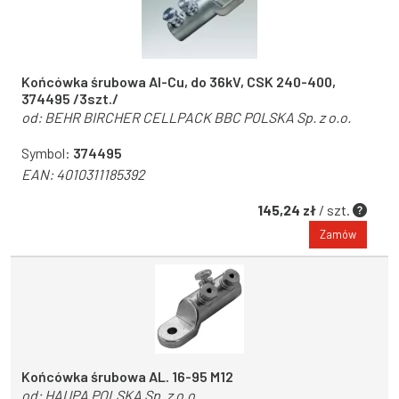
Końcówka śrubowa Al-Cu, do 36kV, CSK 240-400,
374495 /3szt./
od:
BEHR BIRCHER CELLPACK BBC POLSKA Sp. z o.o.
Symbol:
374495
EAN:
4010311185392
145,24 zł
/ szt.
Zamów
Końcówka śrubowa AL. 16-95 M12
od:
HAUPA POLSKA Sp. z o.o