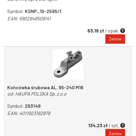
Symbol:
KSNP_10-2595/1
EAN:
5902846509141
63,19 zł
/ opak.
Zamów
Końcówka śrubowa AL. 95-240 M16
od:
HAUPA POLSKA Sp. z o.o
Symbol:
293148
EAN:
4011923182878
134,23 zł
/ szt.
Zamów