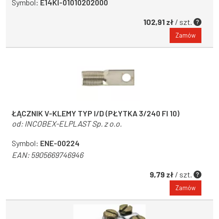
Symbol:
E14KI-01010202000
102,91 zł
/ szt.
Zamów
ŁĄCZNIK V-KLEMY TYP I/D (PŁYTKA 3/240 FI 10)
od:
INCOBEX-ELPLAST Sp. z o.o.
Symbol:
ENE-00224
EAN:
5905669746946
9,79 zł
/ szt.
Zamów