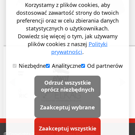
Korzystamy z plików cookies, aby
dostosować zawartość strony do twoich
preferencji oraz w celu zbierania danych
statystycznych o użytkownikach.
Dowiedz się więcej o tym, jak używamy
plików cookies z naszej
Polityki
prywatności
.
Niezbędne
Analityczne
Od partnerów
POPRZEDNI SLAJD
NASTĘ
Odrzuć wszystkie
oprócz niezbędnych
Zaakceptuj wybrane
Zaakceptuj wszystkie
© Copyrights 2007-2026. All Rights Reserved.