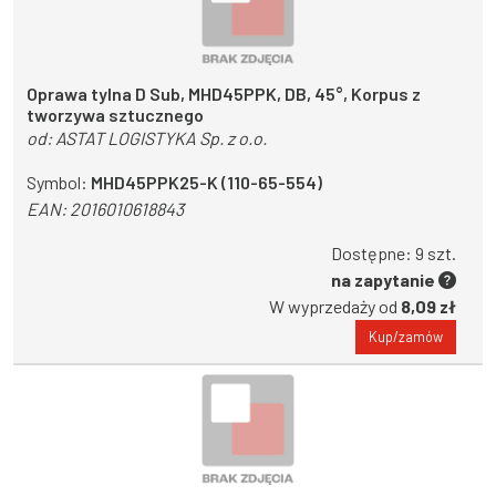
Oprawa tylna D Sub, MHD45PPK, DB, 45°, Korpus z
tworzywa sztucznego
od:
ASTAT LOGISTYKA Sp. z o.o.
Symbol:
MHD45PPK25-K (110-65-554)
EAN:
2016010618843
Dostępne: 9 szt.
na zapytanie
W wyprzedaży od
8,09 zł
Kup/zamów