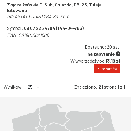
Złącze żeńskie D-Sub, Gniazdo, DB-25, Tuleja
lutowana
od:
ASTAT LOGISTYKA Sp. z o.o.
Symbol:
09 67 225 4704 (144-04-786)
EAN:
2016010621508
Dostępne: 20 szt.
na zapytanie
W wyprzedaży od
13,19 zł
Kup/zamów
Wyników
Znaleziono:
2
| strona
1
z
1
Województwo Dolnośląskie
Województwo Kujawsko-pomorskie
Województwo Lubelskie
Województwo Lubuskie
Województwo Łódzkie
Województwo Małopolskie
Województwo Mazowieckie
Województwo Opolskie
Województwo Podkarpackie
Województwo Podlaskie
Województwo Pomorskie
Województwo Śląskie
Województwo Świętokrzyskie
Województwo Warmińsko-mazurskie
Województwo Wielkopolskie
Województwo Zachodniopomorskie