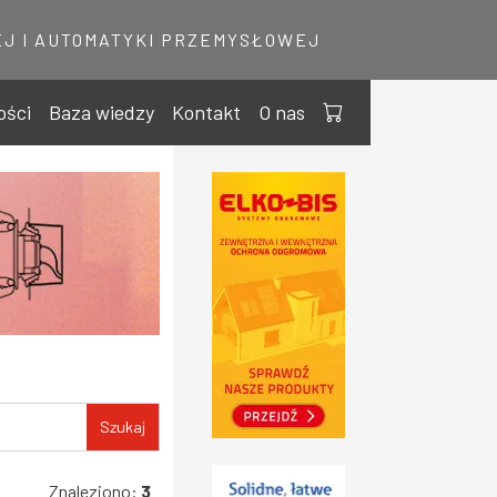
J I AUTOMATYKI PRZEMYSŁOWEJ
ości
Baza wiedzy
Kontakt
O nas
Szukaj
Znaleziono:
3