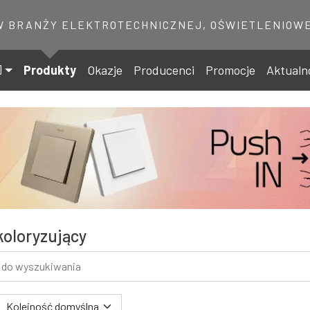
W BRANŻY ELEKTROTECHNICZNEJ, OŚWIETLENIOWE
Produkty
Okazje
Producenci
Promocje
Aktualn
koloryzujący
 wyszukiwania