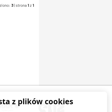
ziono:
3
| strona
1
z
1
sta z plików cookies