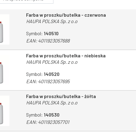
Farba w proszku/butelka - czerwona
HAUPA POLSKA Sp. z o.o
Symbol:
140510
EAN:
4011923057688
Farba w proszku/butelka - niebieska
HAUPA POLSKA Sp. z o.o
Symbol:
140520
EAN:
4011923057695
Farba w proszku/butelka - żółta
HAUPA POLSKA Sp. z o.o
Symbol:
140530
EAN:
4011923057701