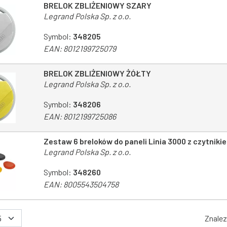
BRELOK ZBLIŻENIOWY SZARY
Legrand Polska Sp. z o.o.
Symbol:
348205
EAN:
8012199725079
BRELOK ZBLIŻENIOWY ŻÓŁTY
Legrand Polska Sp. z o.o.
Symbol:
348206
EAN:
8012199725086
Zestaw 6 breloków do paneli Linia 3000 z czytnik
Legrand Polska Sp. z o.o.
Symbol:
348260
EAN:
8005543504758
Znale