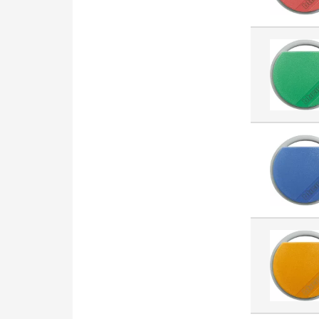
Stycznik AC (7921)
Oświetlenie kierunkowe (7728)
Złącze kablowe do płytek
drukowanych (7532)
Przekaźnik przełączający
(6733)
Łącznik instalacyjny (6636)
Oprawa awaryjna (6320)
Listwa zaciskowa do płytek
drukowanych (6238)
Rozłącznik izolacyjny (AC)
(6164)
Lampa LED / multi LED (6105)
Akcesoria/części do
aparatury niskonapięciowej