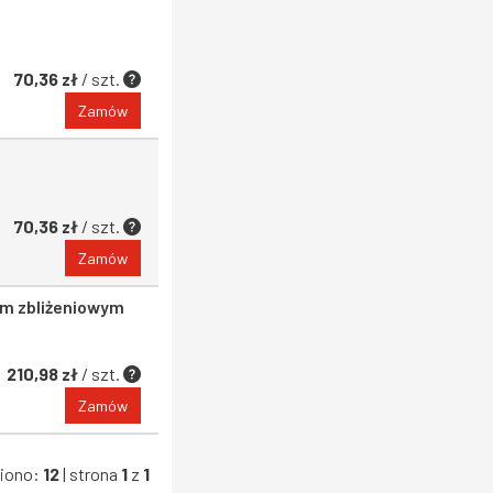
70,36 zł
/ szt.
Zamów
70,36 zł
/ szt.
Zamów
iem zbliżeniowym
210,98 zł
/ szt.
Zamów
ziono:
12
| strona
1
z
1