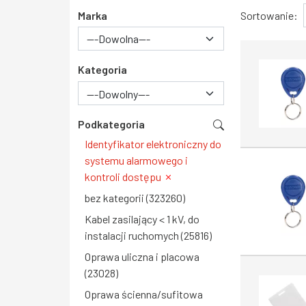
Wyniki
Marka
Sortowanie:
Kategoria
---Dowolny---
Podkategoria
Identyfikator elektroniczny do
systemu alarmowego i
kontroli dostępu
bez kategorii (323260)
Kabel zasilający < 1 kV, do
instalacji ruchomych (25816)
Oprawa uliczna i placowa
(23028)
Oprawa ścienna/sufitowa