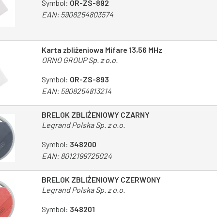
Symbol:
OR-ZS-892
EAN:
5908254803574
Karta zbliżeniowa Mifare 13,56 MHz
ORNO GROUP Sp. z o.o.
Symbol:
OR-ZS-893
EAN:
5908254813214
BRELOK ZBLIŻENIOWY CZARNY
Legrand Polska Sp. z o.o.
Symbol:
348200
EAN:
8012199725024
BRELOK ZBLIŻENIOWY CZERWONY
Legrand Polska Sp. z o.o.
Symbol:
348201