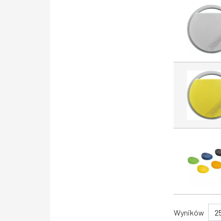
(5422)
Ramka maskująca do
osprzętu
elektroinstalacyjnego (4950)
Oprawa zwieszana (4812)
Kabel czujnikowy (4695)
Rozłącznik (4559)
Przycisk sterowniczy,
kompletny (4551)
System oznaczania
przewodów (4112)
Wkładka bezpiecznikowa NH
(4016)
Listwa zaciskowa jedno i
wielobiegunowa (3754)
Plakietka/klawisz do
Wyników