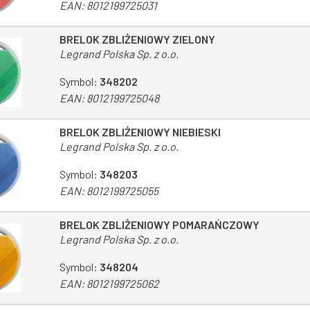
EAN:
8012199725031
BRELOK ZBLIŻENIOWY ZIELONY
Legrand Polska Sp. z o.o.
Symbol:
348202
EAN:
8012199725048
BRELOK ZBLIŻENIOWY NIEBIESKI
Legrand Polska Sp. z o.o.
Symbol:
348203
EAN:
8012199725055
BRELOK ZBLIŻENIOWY POMARAŃCZOWY
Legrand Polska Sp. z o.o.
Symbol:
348204
EAN:
8012199725062