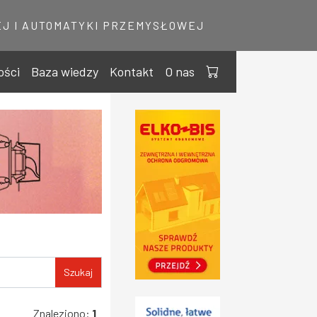
J I AUTOMATYKI PRZEMYSŁOWEJ
ości
Baza wiedzy
Kontakt
O nas
Szukaj
Znaleziono:
1