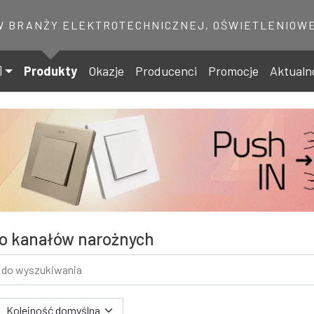
W BRANŻY ELEKTROTECHNICZNEJ, OŚWIETLENIOWE
Produkty
Okazje
Producenci
Promocje
Aktualn
do kanałów narożnych
 wyszukiwania