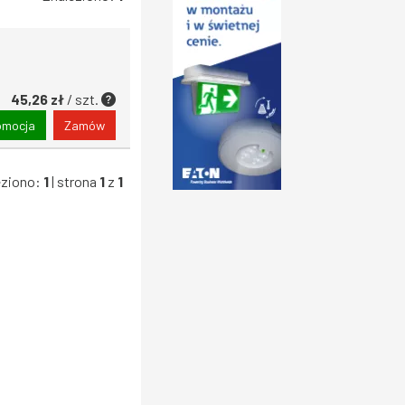
45,26 zł
/ szt.
omocja
Zamów
eziono:
1
| strona
1
z
1