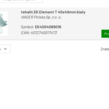
tehalit.EK Element T 40x40mm biały
HAGER Polska Sp. z o. o.
Symbol:
EK4004089016
EAN:
4012740017473
Pr
Znal