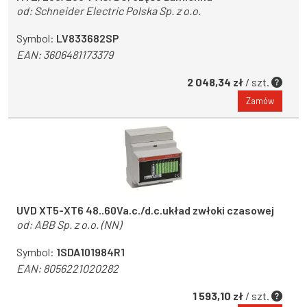
od:
Schneider Electric Polska Sp. z o.o.
Symbol:
LV833682SP
EAN:
3606481173379
2 048,34 zł
/ szt.
Zamów
UVD XT5-XT6 48..60Va.c./d.c.układ zwłoki czasowej
od:
ABB Sp. z o.o. (NN)
Symbol:
1SDA101984R1
EAN:
8056221020282
1 593,10 zł
/ szt.