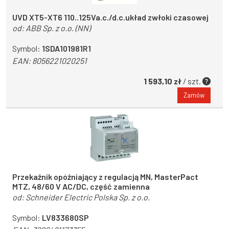
UVD XT5-XT6 110..125Va.c./d.c.układ zwłoki czasowej
od:
ABB Sp. z o.o. (NN)
Symbol:
1SDA101981R1
EAN:
8056221020251
1 593,10 zł
/ szt.
Zamów
Przekaźnik opóźniający z regulacją MN, MasterPact
MTZ, 48/60 V AC/DC, część zamienna
od:
Schneider Electric Polska Sp. z o.o.
Symbol:
LV833680SP