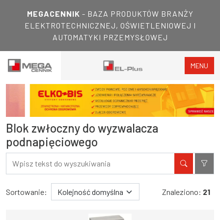
MEGACENNIK
- BAZA PRODUKTÓW BRANŻY
ELEKTROTECHNICZNEJ, OŚWIETLENIOWEJ I
AUTOMATYKI PRZEMYSŁOWEJ
MENU
Blok zwłoczny do wyzwalacza
podnapięciowego
Filtry
Wyniki wyszukiwania
Sortowanie:
Znaleziono:
21