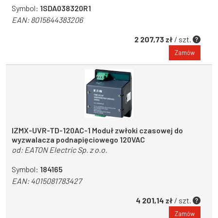
Symbol:
1SDA038320R1
EAN:
8015644383206
2 207,73 zł
/ szt.
Zamów
IZMX-UVR-TD-120AC-1 Moduł zwłoki czasowej do
wyzwalacza podnapięciowego 120VAC
od:
EATON Electric Sp. z o.o.
Symbol:
184165
EAN:
4015081783427
4 201,14 zł
/ szt.
Zamów