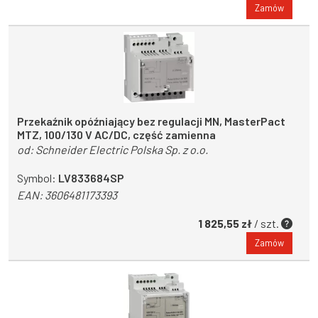
Zamów
Przekaźnik opóźniający bez regulacji MN, MasterPact
MTZ, 100/130 V AC/DC, część zamienna
od:
Schneider Electric Polska Sp. z o.o.
Symbol:
LV833684SP
EAN:
3606481173393
1 825,55 zł
/ szt.
Zamów