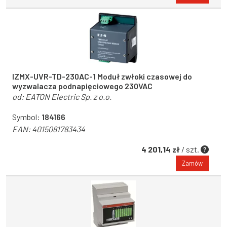
IZMX-UVR-TD-230AC-1 Moduł zwłoki czasowej do
wyzwalacza podnapięciowego 230VAC
od:
EATON Electric Sp. z o.o.
Symbol:
184166
EAN:
4015081783434
4 201,14 zł
/ szt.
Zamów