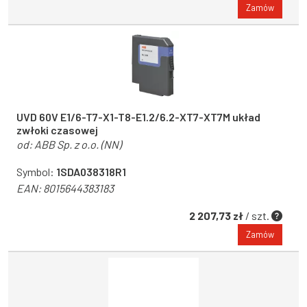
Zamów
UVD 60V E1/6-T7-X1-T8-E1.2/6.2-XT7-XT7M układ
zwłoki czasowej
od:
ABB Sp. z o.o. (NN)
Symbol:
1SDA038318R1
EAN:
8015644383183
2 207,73 zł
/ szt.
Zamów