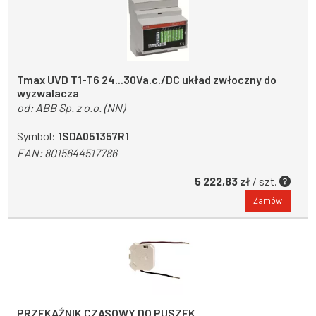
Tmax UVD T1-T6 24...30Va.c./DC układ zwłoczny do
wyzwalacza
od:
ABB Sp. z o.o. (NN)
Symbol:
1SDA051357R1
EAN:
8015644517786
5 222,83 zł
/ szt.
Zamów
PRZEKAŹNIK CZASOWY DO PUSZEK