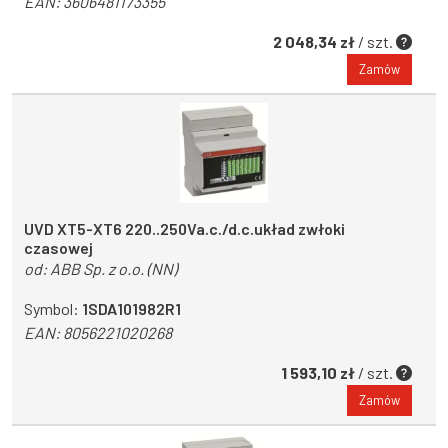
EAN:
3606481173355
2 048,34 zł
/ szt.
Zamów
UVD XT5-XT6 220..250Va.c./d.c.układ zwłoki
czasowej
od:
ABB Sp. z o.o. (NN)
Symbol:
1SDA101982R1
EAN:
8056221020268
1 593,10 zł
/ szt.
Zamów