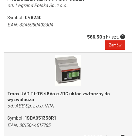
od:
Legrand Polska Sp. z o.o.
Symbol:
049230
EAN:
3245060492304
566,50 zł
/ szt.
Zamów
Tmax UVD T1-T6 48Va.c./DC układ zwłoczny do
wyzwalacza
od:
ABB Sp. z o.o. (NN)
Symbol:
1SDA051358R1
EAN:
8015644517793