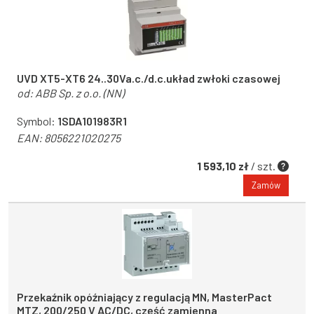
UVD XT5-XT6 24..30Va.c./d.c.układ zwłoki czasowej
od:
ABB Sp. z o.o. (NN)
Symbol:
1SDA101983R1
EAN:
8056221020275
1 593,10 zł
/ szt.
Zamów
Przekaźnik opóźniający z regulacją MN, MasterPact
MTZ, 200/250 V AC/DC, część zamienna