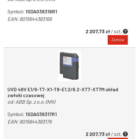
Symbol:
1SDA038316R1
EAN:
8015644383169
2 207,73 zł
/ szt.
Zamów
UVD 48V E1/6-T7-X1-T8-E1.2/6.2-XT7-XT7M układ
zwłoki czasowej
od:
ABB Sp. z o.o. (NN)
Symbol:
1SDA038317R1
EAN:
8015644383176
2 207,73 zł
/ szt.