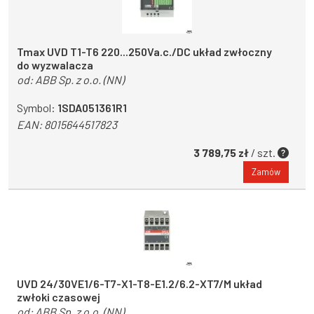
Tmax UVD T1-T6 220...250Va.c./DC układ zwłoczny
do wyzwalacza
od:
ABB Sp. z o.o. (NN)
Symbol:
1SDA051361R1
EAN:
8015644517823
3 789,75 zł
/ szt.
Zamów
UVD 24/30VE1/6-T7-X1-T8-E1.2/6.2-XT7/M układ
zwłoki czasowej
od:
ABB Sp. z o.o. (NN)