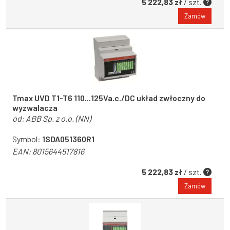
5 222,83 zł
/ szt.
Zamów
Tmax UVD T1-T6 110...125Va.c./DC układ zwłoczny do
wyzwalacza
od:
ABB Sp. z o.o. (NN)
Symbol:
1SDA051360R1
EAN:
8015644517816
5 222,83 zł
/ szt.
Zamów