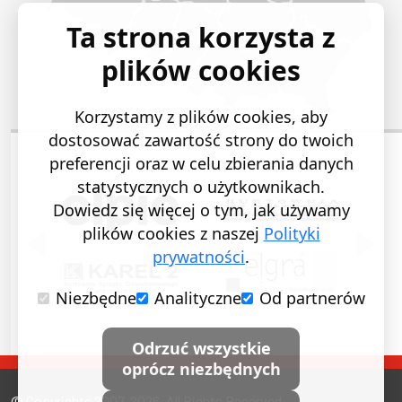
Ta strona korzysta z
plików cookies
Korzystamy z plików cookies, aby
dostosować zawartość strony do twoich
preferencji oraz w celu zbierania danych
statystycznych o użytkownikach.
Dowiedz się więcej o tym, jak używamy
plików cookies z naszej
Polityki
POPRZEDNI SLAJD
NASTĘ
prywatności
.
Niezbędne
Analityczne
Od partnerów
Odrzuć wszystkie
oprócz niezbędnych
© Copyrights 2007-2026. All Rights Reserved.