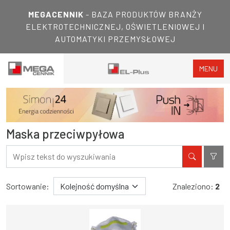
MEGACENNIK
- BAZA PRODUKTÓW BRANŻY
ELEKTROTECHNICZNEJ, OŚWIETLENIOWEJ I
AUTOMATYKI PRZEMYSŁOWEJ
MENU
Maska przeciwpyłowa
Filtry
Wyniki wyszukiwania
Sortowanie:
Znaleziono:
2