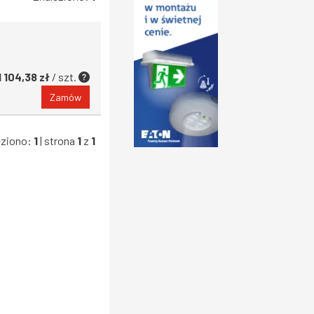
1 104,38 zł
/ szt.
Zamów
eziono:
1
| strona
1
z
1