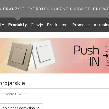
W BRANŻY ELEKTROTECHNICZNEJ, OŚWIETLENIOWE
Produkty
Okazje
Producenci
Promocje
Aktualn
brojarskie
 wyszukiwania