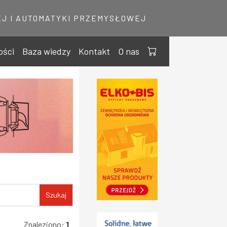
J I AUTOMATYKI PRZEMYSŁOWEJ
ości
Baza wiedzy
Kontakt
O nas
Szukaj
Znaleziono:
1