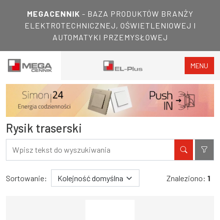
MEGACENNIK
- BAZA PRODUKTÓW BRANŻY
ELEKTROTECHNICZNEJ, OŚWIETLENIOWEJ I
AUTOMATYKI PRZEMYSŁOWEJ
MENU
Rysik traserski
Filtry
Wyniki wyszukiwania
Sortowanie:
Znaleziono:
1