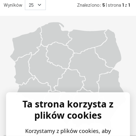
Wyników
Znaleziono:
5
| strona
1
z
1
Województwo Dolnośląskie
Województwo Kujawsko-pomorskie
Województwo Lubelskie
Województwo Lubuskie
Województwo Łódzkie
Województwo Małopolskie
Województwo Mazowieckie
Województwo Opolskie
Województwo Podkarpackie
Województwo Podlaskie
Województwo Pomorskie
Województwo Śląskie
Województwo Świętokrzyskie
Województwo Warmińsko-mazurskie
Województwo Wielkopolskie
Województwo Zachodniopomorskie
Ta strona korzysta z
plików cookies
Korzystamy z plików cookies, aby