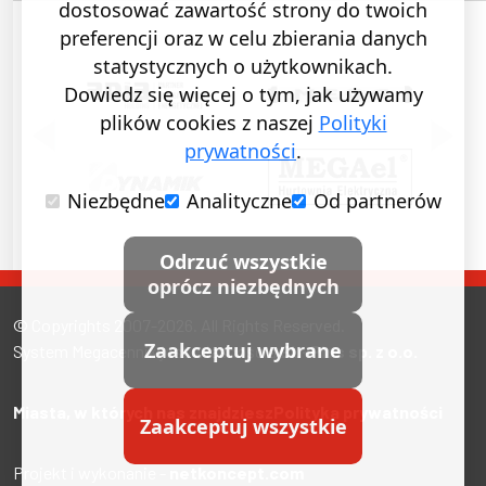
dostosować zawartość strony do twoich
preferencji oraz w celu zbierania danych
statystycznych o użytkownikach.
Dowiedz się więcej o tym, jak używamy
plików cookies z naszej
Polityki
POPRZEDNI SLAJD
NASTĘ
prywatności
.
Niezbędne
Analityczne
Od partnerów
Odrzuć wszystkie
oprócz niezbędnych
© Copyrights 2007-2026. All Rights Reserved.
Zaakceptuj wybrane
System Megacennik jest własnością
EL-Plus sp. z o.o.
Miasta, w których nas znajdziesz
Polityka prywatności
Zaakceptuj wszystkie
Projekt i wykonanie -
netkoncept.com