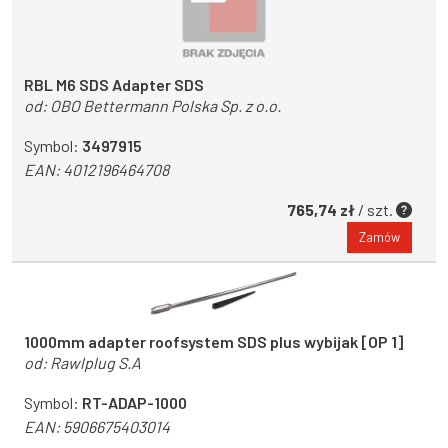
RBL M6 SDS Adapter SDS
od:
OBO Bettermann Polska Sp. z o.o.
Symbol:
3497915
EAN:
4012196464708
765,74 zł
/ szt.
Zamów
1000mm adapter roofsystem SDS plus wybijak [OP 1]
od:
Rawlplug S.A
Symbol:
RT-ADAP-1000
EAN:
5906675403014