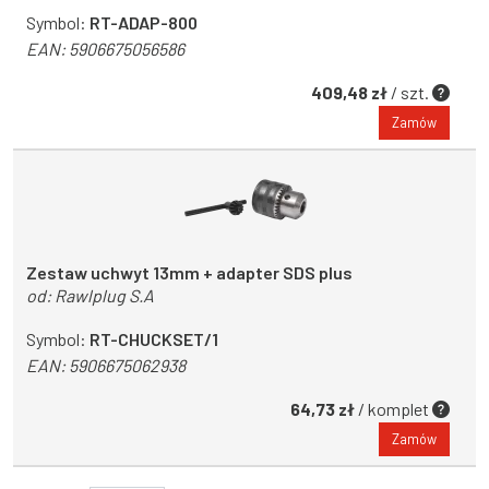
Symbol:
RT-ADAP-800
EAN:
5906675056586
409,48 zł
/ szt.
Zamów
Zestaw uchwyt 13mm + adapter SDS plus
od:
Rawlplug S.A
Symbol:
RT-CHUCKSET/1
EAN:
5906675062938
64,73 zł
/ komplet
Zamów