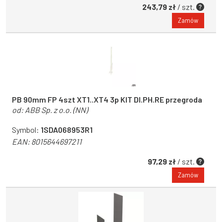
243,79 zł
/ szt.
Zamów
PB 90mm FP 4szt XT1..XT4 3p KIT DI.PH.RE przegroda
od:
ABB Sp. z o.o. (NN)
Symbol:
1SDA068953R1
EAN:
8015644697211
97,29 zł
/ szt.
Zamów