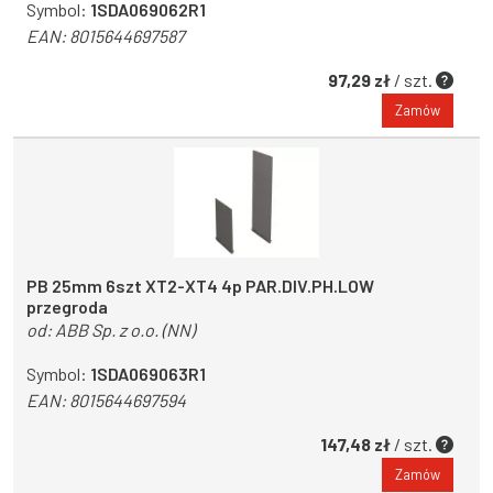
Symbol:
1SDA069062R1
EAN:
8015644697587
97,29 zł
/ szt.
Zamów
PB 25mm 6szt XT2-XT4 4p PAR.DIV.PH.LOW
przegroda
od:
ABB Sp. z o.o. (NN)
Symbol:
1SDA069063R1
EAN:
8015644697594
147,48 zł
/ szt.
Zamów