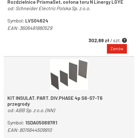
Rozdzielnice PrismaSet, osłona toru N Linergy LGYE
od:
Schneider Electric Polska Sp. z o.o.
Symbol:
LVS04624
EAN:
3606481880529
302,88 zł
/ szt.
Zamów
KIT INSULAT. PART. DIV.PHASE 4p S6-S7-T6
przegrody
od:
ABB Sp. z o.o. (NN)
Symbol:
1SDA050697R1
EAN:
8015644509910