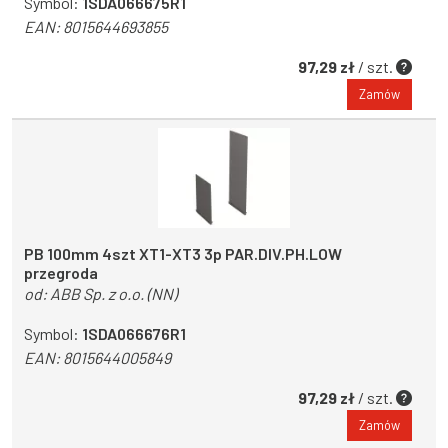
Symbol:
1SDA066675R1
EAN:
8015644693855
97,29 zł
/ szt.
Zamów
PB 100mm 4szt XT1-XT3 3p PAR.DIV.PH.LOW
przegroda
od:
ABB Sp. z o.o. (NN)
Symbol:
1SDA066676R1
EAN:
8015644005849
97,29 zł
/ szt.
Zamów