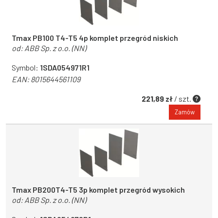
Tmax PB100 T4-T5 4p komplet przegród niskich
od:
ABB Sp. z o.o. (NN)
Symbol:
1SDA054971R1
EAN:
8015644561109
221,89 zł
/ szt.
Zamów
Tmax PB200T4-T5 3p komplet przegród wysokich
od:
ABB Sp. z o.o. (NN)