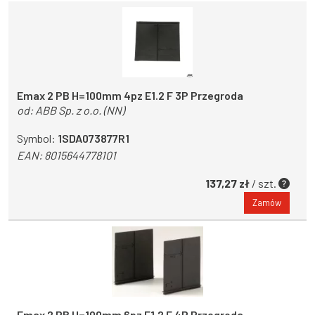
Emax 2 PB H=100mm 4pz E1.2 F 3P Przegroda
od:
ABB Sp. z o.o. (NN)
Symbol:
1SDA073877R1
EAN:
8015644778101
137,27 zł
/ szt.
Zamów
Emax 2 PB H=100mm 6pz E1.2 F 4P Przegroda