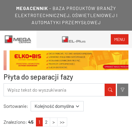
MEGACENNIK
- BAZA PRODUKTÓW BRANŻY
ELEKTROTECHNICZNEJ, OŚWIETLENIOWEJ I
AUTOMATYKI PRZEMYSŁOWEJ
MENU
Płyta do separacji fazy
Filtry
Wyniki wyszukiwania
Sortowanie:
Znaleziono:
45
1
2
>
>>