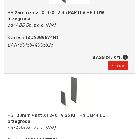
PB 25mm 4szt XT1-XT3 3p PAR.DIV.PH.LOW
przegroda
od:
ABB Sp. z o.o. (NN)
Symbol:
1SDA066674R1
EAN:
8015644005825
97,29 zł
/ szt.
Zamów
PB 100mm 4szt XT2-XT4 3p KIT PA.DI.PH.LO
przegroda
od:
ABB Sp. z o.o. (NN)