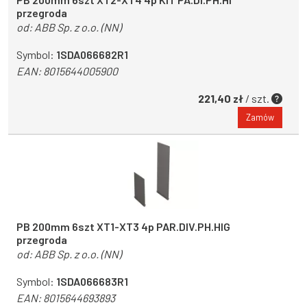
przegroda
od:
ABB Sp. z o.o. (NN)
Symbol:
1SDA066682R1
EAN:
8015644005900
221,40 zł
/ szt.
Zamów
PB 200mm 6szt XT1-XT3 4p PAR.DIV.PH.HIG
przegroda
od:
ABB Sp. z o.o. (NN)
Symbol:
1SDA066683R1
EAN:
8015644693893