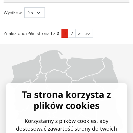
Wyników
Znaleziono:
45
| strona
1
z
2
1
2
>
>>
Województwo Dolnośląskie
Województwo Kujawsko-pomorskie
Województwo Lubelskie
Województwo Lubuskie
Województwo Łódzkie
Województwo Małopolskie
Województwo Mazowieckie
Województwo Opolskie
Województwo Podkarpackie
Województwo Podlaskie
Województwo Pomorskie
Województwo Śląskie
Województwo Świętokrzyskie
Województwo Warmińsko-mazurskie
Województwo Wielkopolskie
Województwo Zachodniopomorskie
Ta strona korzysta z
plików cookies
Korzystamy z plików cookies, aby
dostosować zawartość strony do twoich