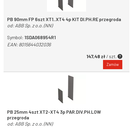
PB 90mm FP 6szt XT1..XT4 4p KIT DI.PH.RE przegroda
od:
ABB Sp. z o.o. (NN)
Symbol:
1SDA068954R1
EAN:
8015644032036
147,48 zł
/ szt.
Zamów
PB 25mm 4szt XT2-XT4 3p PAR.DIV.PH.LOW
przegroda
od:
ABB Sp. z o.o. (NN)