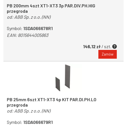
PB 200mm 4szt XT1-XT3 3p PAR.DIV.PH.HIG
przegroda
od:
ABB Sp. z o.o. (NN)
Symbol:
1SDA066678R1
EAN:
8015644005863
146,12 zł
/ szt.
Zamów
PB 25mm 6szt XT1-XT3 4p KIT PAR.DI.PH.LO
przegroda
od:
ABB Sp. z o.o. (NN)
Symbol:
1SDA066679R1