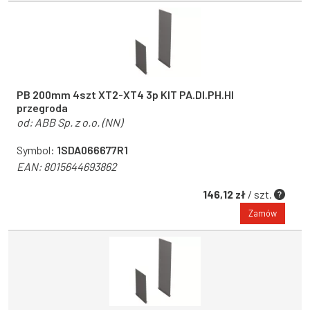
PB 200mm 4szt XT2-XT4 3p KIT PA.DI.PH.HI
przegroda
od:
ABB Sp. z o.o. (NN)
Symbol:
1SDA066677R1
EAN:
8015644693862
146,12 zł
/ szt.
Zamów