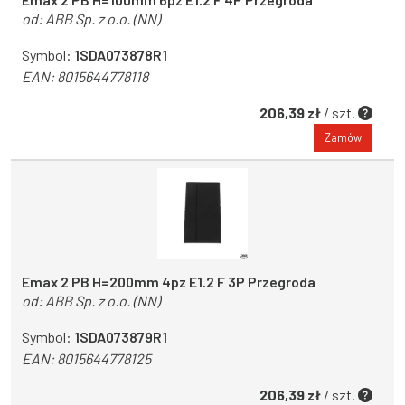
od:
ABB Sp. z o.o. (NN)
Symbol:
1SDA073878R1
EAN:
8015644778118
206,39 zł
/ szt.
Zamów
Emax 2 PB H=200mm 4pz E1.2 F 3P Przegroda
od:
ABB Sp. z o.o. (NN)
Symbol:
1SDA073879R1
EAN:
8015644778125
206,39 zł
/ szt.