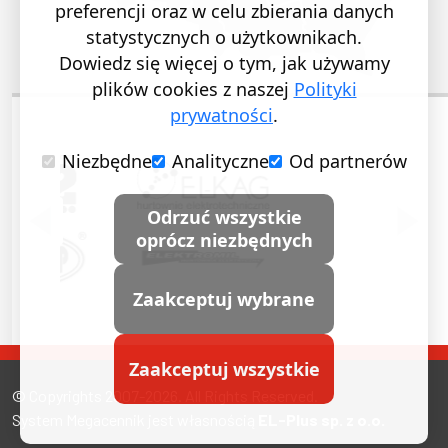
preferencji oraz w celu zbierania danych
statystycznych o użytkownikach.
Dowiedz się więcej o tym, jak używamy
plików cookies z naszej
Polityki
prywatności
.
Niezbędne
Analityczne
Od partnerów
POPRZEDNI SLAJD
NASTĘ
Odrzuć wszystkie
oprócz niezbędnych
Zaakceptuj wybrane
Zaakceptuj wszystkie
© Copyrights 2007-2026. All Rights Reserved.
System Megacennik jest własnością
EL-Plus sp. z o.o.