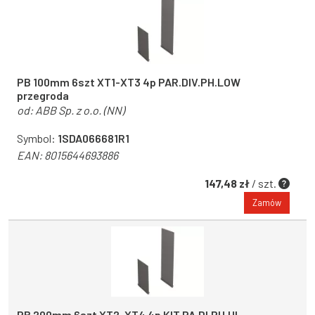
PB 100mm 6szt XT1-XT3 4p PAR.DIV.PH.LOW
przegroda
od:
ABB Sp. z o.o. (NN)
Symbol:
1SDA066681R1
EAN:
8015644693886
147,48 zł
/ szt.
Zamów
PB 200mm 6szt XT2-XT4 4p KIT PA.DI.PH.HI