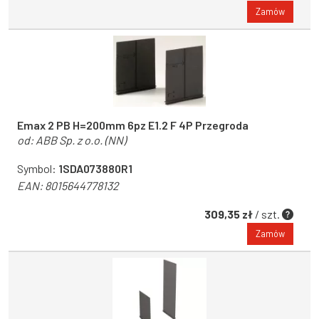
Zamów
Emax 2 PB H=200mm 6pz E1.2 F 4P Przegroda
od:
ABB Sp. z o.o. (NN)
Symbol:
1SDA073880R1
EAN:
8015644778132
309,35 zł
/ szt.
Zamów