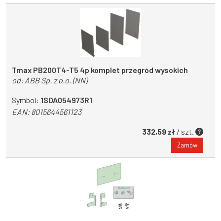
Tmax PB200T4-T5 4p komplet przegród wysokich
od:
ABB Sp. z o.o. (NN)
Symbol:
1SDA054973R1
EAN:
8015644561123
332,59 zł
/ szt.
Zamów