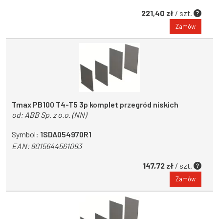
221,40 zł
/ szt.
Zamów
Tmax PB100 T4-T5 3p komplet przegród niskich
od:
ABB Sp. z o.o. (NN)
Symbol:
1SDA054970R1
EAN:
8015644561093
147,72 zł
/ szt.
Zamów