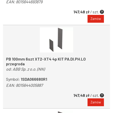
EAN:
8015644693879
147,48 zł
/ szt.
Zamów
PB 100mm 6szt XT2-XT4 4p KIT PA.DI.PH.LO
przegroda
od:
ABB Sp. z o.o. (NN)
Symbol:
1SDA066680R1
EAN:
8015644005887
147,48 zł
/ szt.
Zamów