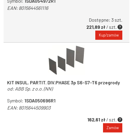
Symbol:
1SDA054972R1
EAN:
8015644561116
Dostępne: 3 szt.
221,89 zł
/ szt.
Kup/zamów
KIT INSUL. PARTIT. DIV.PHASE 3p S6-S7-T6 przegrody
od:
ABB Sp. z o.o. (NN)
Symbol:
1SDA050696R1
EAN:
8015644509903
162,61 zł
/ szt.
Zamów