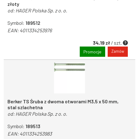
złoty
od:
HAGER Polska Sp. z o. o.
Symbol:
189512
EAN:
4011334253976
34,19 zł
/ szt.
Zamów
Promocje
Berker TS Śruba z dwoma otworami M3,5 x 50 mm,
stal szlachetna
od:
HAGER Polska Sp. z o. o.
Symbol:
189513
EAN:
4011334253983