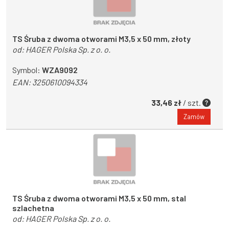
TS Śruba z dwoma otworami M3,5 x 50 mm, złoty
od:
HAGER Polska Sp. z o. o.
Symbol:
WZA9092
EAN:
3250610094334
33,46 zł
/ szt.
Zamów
TS Śruba z dwoma otworami M3,5 x 50 mm, stal
szlachetna
od:
HAGER Polska Sp. z o. o.