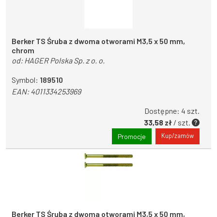
Berker TS Śruba z dwoma otworami M3,5 x 50 mm,
chrom
od:
HAGER Polska Sp. z o. o.
Symbol:
189510
EAN:
4011334253969
Dostępne: 4 szt.
33,58 zł
/ szt.
Kup/zamów
Promocje
Berker TS Śruba z dwoma otworami M3,5 x 50 mm,