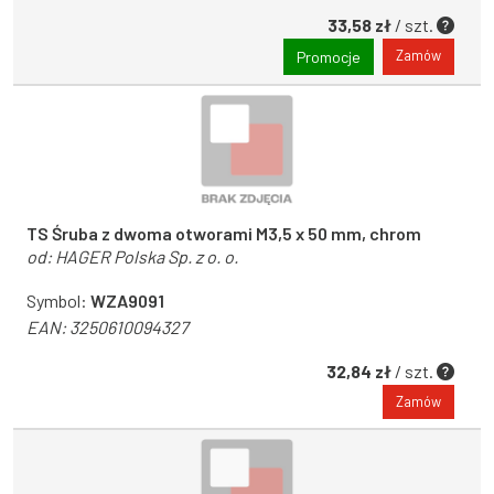
33,58 zł
/ szt.
Zamów
Promocje
TS Śruba z dwoma otworami M3,5 x 50 mm, chrom
od:
HAGER Polska Sp. z o. o.
Symbol:
WZA9091
EAN:
3250610094327
32,84 zł
/ szt.
Zamów