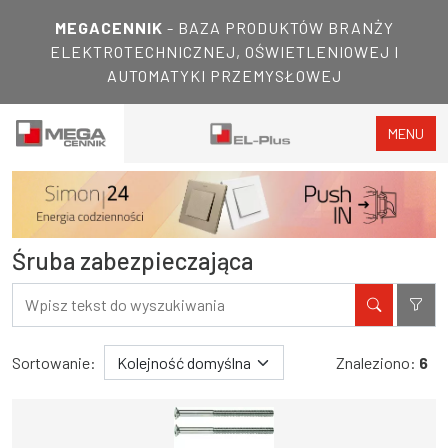
MEGACENNIK
- BAZA PRODUKTÓW BRANŻY
ELEKTROTECHNICZNEJ, OŚWIETLENIOWEJ I
AUTOMATYKI PRZEMYSŁOWEJ
MENU
Śruba zabezpieczająca
Filtry
Wyniki wyszukiwania
Sortowanie:
Znaleziono:
6