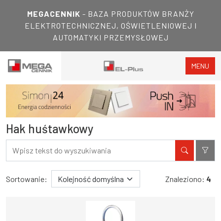
MEGACENNIK
- BAZA PRODUKTÓW BRANŻY
ELEKTROTECHNICZNEJ, OŚWIETLENIOWEJ I
AUTOMATYKI PRZEMYSŁOWEJ
MENU
Hak huśtawkowy
Filtry
Wyniki wyszukiwania
Sortowanie:
Znaleziono:
4