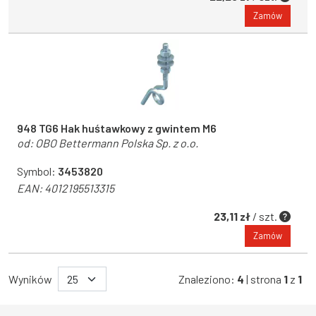
Zamów
948 TG6 Hak huśtawkowy z gwintem M6
od:
OBO Bettermann Polska Sp. z o.o.
Symbol:
3453820
EAN:
4012195513315
23,11 zł
/ szt.
Zamów
Wyników
Znaleziono:
4
| strona
1
z
1
Województwo Dolnośląskie
Województwo Kujawsko-pomorskie
Województwo Lubelskie
Województwo Lubuskie
Województwo Łódzkie
Województwo Małopolskie
Województwo Mazowieckie
Województwo Opolskie
Województwo Podkarpackie
Województwo Podlaskie
Województwo Pomorskie
Województwo Śląskie
Województwo Świętokrzyskie
Województwo Warmińsko-mazurskie
Województwo Wielkopolskie
Województwo Zachodniopomorskie