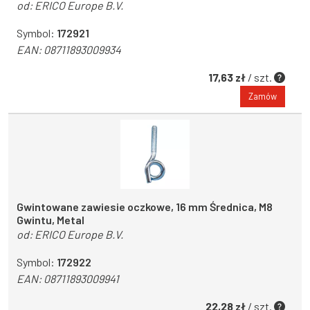
od:
ERICO Europe B.V.
Symbol:
172921
EAN:
08711893009934
17,63 zł
/ szt.
Zamów
Gwintowane zawiesie oczkowe, 16 mm Średnica, M8
Gwintu, Metal
od:
ERICO Europe B.V.
Symbol:
172922
EAN:
08711893009941
22,28 zł
/ szt.