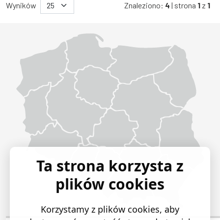
Wyników
Znaleziono:
4
| strona
1
z
1
Województwo Dolnośląskie
Województwo Kujawsko-pomorskie
Województwo Lubelskie
Województwo Lubuskie
Województwo Łódzkie
Województwo Małopolskie
Województwo Mazowieckie
Województwo Opolskie
Województwo Podkarpackie
Województwo Podlaskie
Województwo Pomorskie
Województwo Śląskie
Województwo Świętokrzyskie
Województwo Warmińsko-mazurskie
Województwo Wielkopolskie
Województwo Zachodniopomorskie
Ta strona korzysta z
plików cookies
Korzystamy z plików cookies, aby