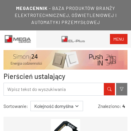
MEGACENNIK
- BAZA PRODUKTÓW BRANŻY
ELEKTROTECHNICZNEJ, OŚWIETLENIOWEJ I
AUTOMATYKI PRZEMYSŁOWEJ
MENU
Pierścień ustalający
Filtry
Wyniki wyszukiwania
Sortowanie:
Znaleziono:
4