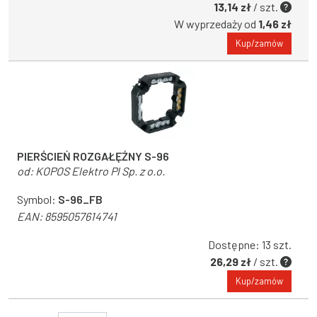
13,14 zł
/ szt.
W wyprzedaży od
1,46 zł
Kup/zamów
PIERŚCIEŃ ROZGAŁĘŹNY S-96
od:
KOPOS Elektro Pl Sp. z o.o.
Symbol:
S-96_FB
EAN:
8595057614741
Dostępne: 13 szt.
26,29 zł
/ szt.
Kup/zamów