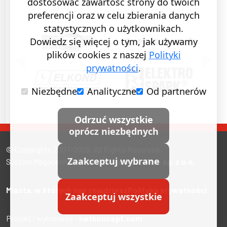
dostosować zawartość strony do twoich
preferencji oraz w celu zbierania danych
statystycznych o użytkownikach.
Dowiedz się więcej o tym, jak używamy
plików cookies z naszej
Polityki
POPRZEDNI SLAJD
NASTĘ
prywatności
.
Niezbędne
Analityczne
Od partnerów
Odrzuć wszystkie
oprócz niezbędnych
© Copyrights 2007-2026. All Rights Reserved.
Zaakceptuj wybrane
System Megacennik jest własnością
EL-Plus sp. z o.o.
Miasta, w których nas znajdziesz
Polityka prywatności
Zaakceptuj wszystkie
Projekt i wykonanie -
netkoncept.com