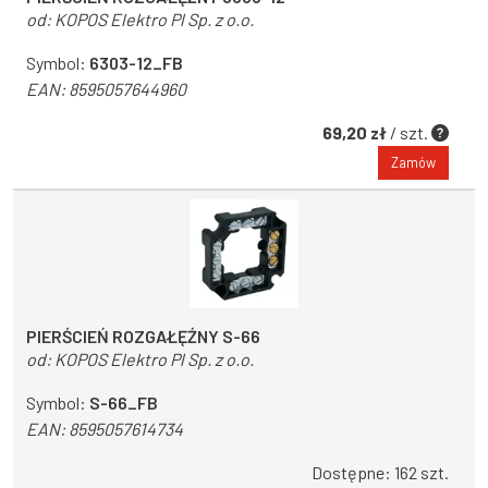
od:
KOPOS Elektro Pl Sp. z o.o.
Symbol:
6303-12_FB
EAN:
8595057644960
69,20 zł
/ szt.
Zamów
PIERŚCIEŃ ROZGAŁĘŹNY S-66
od:
KOPOS Elektro Pl Sp. z o.o.
Symbol:
S-66_FB
EAN:
8595057614734
Dostępne: 162 szt.