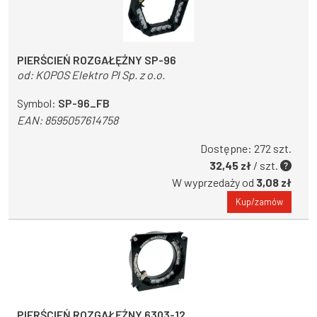
PIERŚCIEŃ ROZGAŁĘŹNY SP-96
od:
KOPOS Elektro Pl Sp. z o.o.
Symbol:
SP-96_FB
EAN:
8595057614758
Dostępne: 272 szt.
32,45 zł
/ szt.
W wyprzedaży od
3,08 zł
Kup/zamów
PIERŚCIEŃ ROZGAŁĘŹNY 6303-12