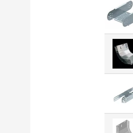
elektroinstalacyjnego (3718)
Złączka szynowa przelotowa
(3657)
Dławnica kablowa (3652)
Drzwi / panel obsługi (szafa
rozdzielcza) (3096)
Element
(mechanizm/plakietka)
techniki komunikacyjnej
(3036)
Gniazdko telekomunikacyjne
(3007)
Bezpiecznik HRC (2997)
Opaska kablowa (2911)
Obudowa/rozdzielnica pusta
(2871)