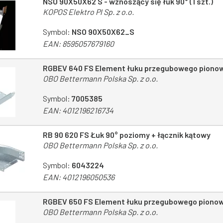
NSO 90X50X62 S - wznoszący się łuk 90° (1 szt.)
KOPOS Elektro Pl Sp. z o.o.
Symbol:
NSO 90X50X62_S
EAN:
8595057679160
RGBEV 640 FS Element łuku przegubowego piono
OBO Bettermann Polska Sp. z o.o.
Symbol:
7005385
EAN:
4012196216734
RB 90 620 FS Łuk 90° poziomy + łącznik kątowy
OBO Bettermann Polska Sp. z o.o.
Symbol:
6043224
EAN:
4012196050536
RGBEV 650 FS Element łuku przegubowego piono
OBO Bettermann Polska Sp. z o.o.