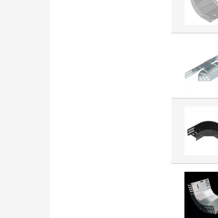
Końcówka rurowa do
przewodów miedzianych
(2870)
Element montażowy (szafa
rozdzielcza) (2752)
Wyłącznik różnicowoprądowy
z członem nadprądowym
(2742)
Szafka rozdzielcza (2646)
Kabel połączeniowy PLC
(2619)
Gniazdo antenowe (2572)
Rurka termokurczliwa (2562)
Przewód połączeniowy
przemysłowy (2503)
Oznacznik do złączek (2412)