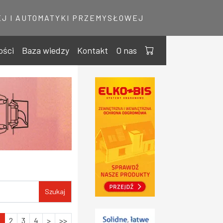
J I AUTOMATYKI PRZEMYSŁOWEJ
ości
Baza wiedzy
Kontakt
O nas
Szukaj
1
2
3
4
>
>>