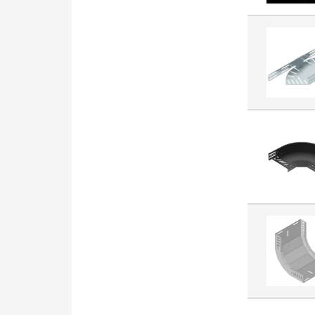
Wkładka bezpiecznikowa
cylindryczna (2296)
Silnik elektryczny (2295)
Wyłącznik krańcowy
jednopozycyjny (2290)
Napęd przycisku
sterowniczego (2191)
Płyta montażowa do
rozdzielnic (2174)
Szafa/obudowa pusta (2168)
Oprawa liniowa (2138)
Końcówka tulejkowa (2048)
Wiertło (2015)
Wyłącznik różnicowoprądowy
(1995)
Rozłącznik bezpiecznikowy