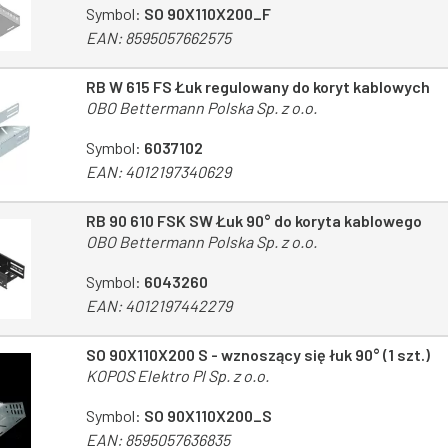
Symbol:
SO 90X110X200_F
EAN:
8595057662575
RB W 615 FS Łuk regulowany do koryt kablowych
OBO Bettermann Polska Sp. z o.o.
Symbol:
6037102
EAN:
4012197340629
RB 90 610 FSK SW Łuk 90° do koryta kablowego
OBO Bettermann Polska Sp. z o.o.
Symbol:
6043260
EAN:
4012197442279
SO 90X110X200 S - wznoszący się łuk 90° (1 szt.)
KOPOS Elektro Pl Sp. z o.o.
Symbol:
SO 90X110X200_S
EAN:
8595057636835