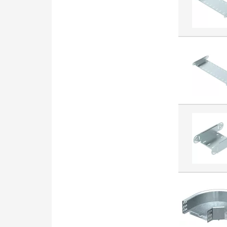
Stycznik AC (7921)
Oświetlenie kierunkowe (7728)
Złącze kablowe do płytek
drukowanych (7532)
Przekaźnik przełączający
(6733)
Łącznik instalacyjny (6636)
Oprawa awaryjna (6320)
Listwa zaciskowa do płytek
drukowanych (6238)
Rozłącznik izolacyjny (AC)
(6164)
Lampa LED / multi LED (6105)
Akcesoria/części do
aparatury niskonapięciowej
(5422)