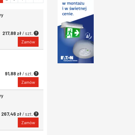
wy
217,88 zł
/ szt.
Zamów
91,88 zł
/ szt.
Zamów
wy
267,46 zł
/ szt.
Zamów