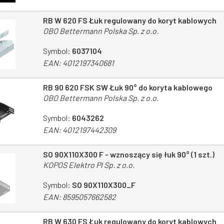
RB W 620 FS Łuk regulowany do koryt kablowych
OBO Bettermann Polska Sp. z o.o.
Symbol:
6037104
EAN:
4012197340681
RB 90 620 FSK SW Łuk 90° do koryta kablowego
OBO Bettermann Polska Sp. z o.o.
Symbol:
6043262
EAN:
4012197442309
SO 90X110X300 F - wznoszący się łuk 90° (1 szt.)
KOPOS Elektro Pl Sp. z o.o.
Symbol:
SO 90X110X300_F
EAN:
8595057662582
RB W 630 FS Łuk regulowany do koryt kablowych