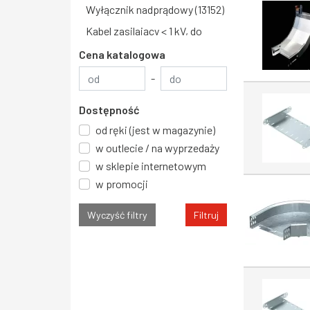
Wyłącznik nadprądowy (13152)
Kabel zasilający < 1 kV, do
instalacji stałych (12748)
Cena katalogowa
Wyłącznik do
-
transformatorów,
Cena katalogowa minimalna
generatorów i zabezp.
Dostępność
instalacji elektrycznej (12089)
od ręki (jest w magazynie)
Kabel zasilający >= 1 kV, do
w outlecie / na wyprzedaży
instalacji ruchomych (10085)
w sklepie internetowym
Gniazdo (8867)
w promocji
Złącze wtykowe płytek
Wyczyść filtry
Filtruj
drukowanych (8744)
Kabel zasilający >= 1 kV, do
instalacji stałych (8661)
Kabel teleinformatyczny
(8539)