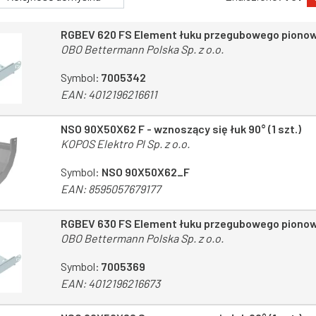
RGBEV 620 FS Element łuku przegubowego piono
OBO Bettermann Polska Sp. z o.o.
Symbol:
7005342
EAN:
4012196216611
NSO 90X50X62 F - wznoszący się łuk 90° (1 szt.)
KOPOS Elektro Pl Sp. z o.o.
Symbol:
NSO 90X50X62_F
EAN:
8595057679177
RGBEV 630 FS Element łuku przegubowego piono
OBO Bettermann Polska Sp. z o.o.
Symbol:
7005369
EAN:
4012196216673