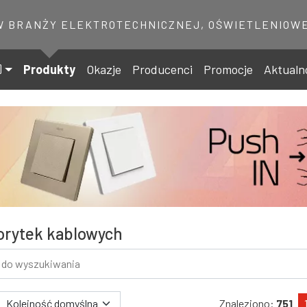
W BRANŻY ELEKTROTECHNICZNEJ, OŚWIETLENIOWE
Produkty
Okazje
Producenci
Promocje
Aktualn
orytek kablowych
 wyszukiwania
Znaleziono:
751