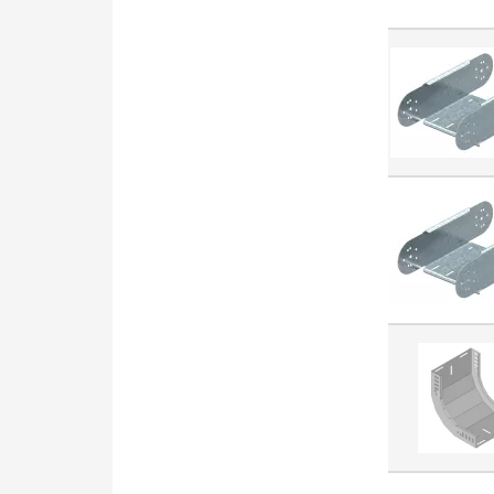
Ramka maskująca do
osprzętu
elektroinstalacyjnego (4950)
Oprawa zwieszana (4812)
Kabel czujnikowy (4695)
Rozłącznik (4559)
Przycisk sterowniczy,
kompletny (4551)
System oznaczania
przewodów (4112)
Wkładka bezpiecznikowa NH
(4016)
Listwa zaciskowa jedno i
wielobiegunowa (3753)
Plakietka/klawisz do
osprzętu