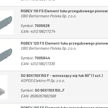
RGBEV 110 FS Element łuku przegubowego pionow
OBO Bettermann Polska Sp. z o.o.
Symbol:
7005628
EAN:
4012196217274
RGBEV 120 FS Element łuku przegubowego pionow
OBO Bettermann Polska Sp. z o.o.
Symbol:
7005644
EAN:
4012196217335
SO 90X110X150 F - wznoszący się łuk 90° (1 szt.)
KOPOS Elektro Pl Sp. z o.o.
Symbol:
SO 90X110X150_F
EAN:
8595057662568
RGBEV 130 FS Element łuku przegubowego pionow