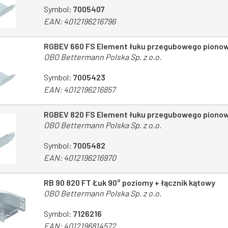
Symbol:
7005407
EAN:
4012196216796
RGBEV 660 FS Element łuku przegubowego piono
OBO Bettermann Polska Sp. z o.o.
Symbol:
7005423
EAN:
4012196216857
RGBEV 820 FS Element łuku przegubowego piono
OBO Bettermann Polska Sp. z o.o.
Symbol:
7005482
EAN:
4012196216970
RB 90 820 FT Łuk 90° poziomy + łącznik kątowy
OBO Bettermann Polska Sp. z o.o.
Symbol:
7126216
EAN:
4012196814572