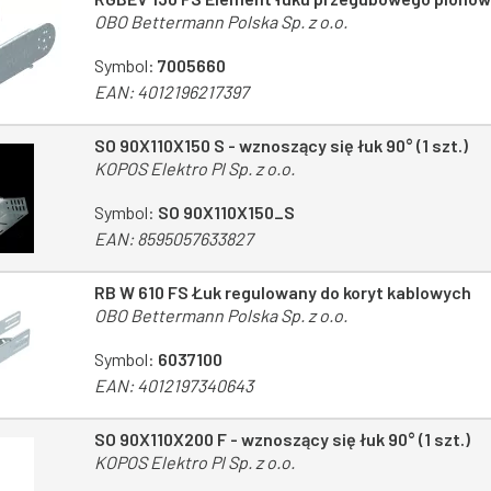
OBO Bettermann Polska Sp. z o.o.
Symbol:
7005660
EAN:
4012196217397
SO 90X110X150 S - wznoszący się łuk 90° (1 szt.)
KOPOS Elektro Pl Sp. z o.o.
Symbol:
SO 90X110X150_S
EAN:
8595057633827
RB W 610 FS Łuk regulowany do koryt kablowych
OBO Bettermann Polska Sp. z o.o.
Symbol:
6037100
EAN:
4012197340643
SO 90X110X200 F - wznoszący się łuk 90° (1 szt.)
KOPOS Elektro Pl Sp. z o.o.