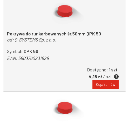
Pokrywa do rur karbowanych śr.50mm QPK 50
od:
Q-SYSTEMS Sp. z o.o.
Symbol:
QPK 50
EAN:
5903760231828
Dostępne: 1 szt.
4,18 zł
/ szt.
Kup/zamów