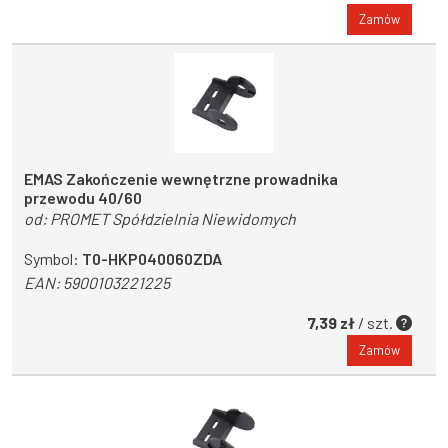
Zamów
EMAS Zakończenie wewnętrzne prowadnika
przewodu 40/60
od:
PROMET Spółdzielnia Niewidomych
Symbol:
T0-HKP040060ZDA
EAN:
5900103221225
7,39 zł
/ szt.
Zamów