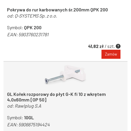
Pokrywa do rur karbowanych śr.200mm QPK 200
od:
Q-SYSTEMS Sp. z o.o.
Symbol:
QPK 200
EAN:
5903760231781
41,82 zł
/ szt.
Zamów
GL Kołek rozporowy do płyt G-K fi 10 z wkrętem
4,0x60mm [OP 50]
od:
Rawlplug S.A
Symbol:
10GL
EAN:
5906675194424