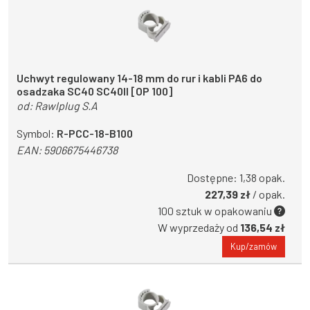
Uchwyt regulowany 14-18 mm do rur i kabli PA6 do
osadzaka SC40 SC40II [OP 100]
od:
Rawlplug S.A
Symbol:
R-PCC-18-B100
EAN:
5906675446738
Dostępne: 1,38 opak.
227,39 zł
/ opak.
100 sztuk w opakowaniu
W wyprzedaży od
136,54 zł
Kup/zamów