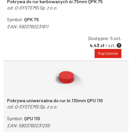
Pokrywa do rur karbowanych śr.75mm QPK 75
od:
Q-SYSTEMS Sp. z o.o.
Symbol:
QPK 75
EAN:
5903760231811
Dostępne: 5 szt.
4,43 zł
/ szt.
Kup/zamów
Pokrywa uniwersalna do rur śr.110mm QPU 110
od:
Q-SYSTEMS Sp. z o.o.
Symbol:
QPU 110
EAN:
5903760231255