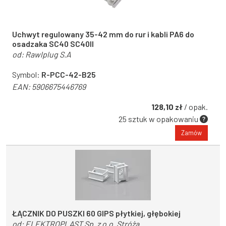
Uchwyt regulowany 35-42 mm do rur i kabli PA6 do
osadzaka SC40 SC40II
od:
Rawlplug S.A
Symbol:
R-PCC-42-B25
EAN:
5906675446769
128,10 zł
/ opak.
25 sztuk w opakowaniu
Zamów
ŁĄCZNIK DO PUSZKI 60 GIPS płytkiej, głębokiej
od:
ELEKTROPLAST Sp. z o.o. Stróża