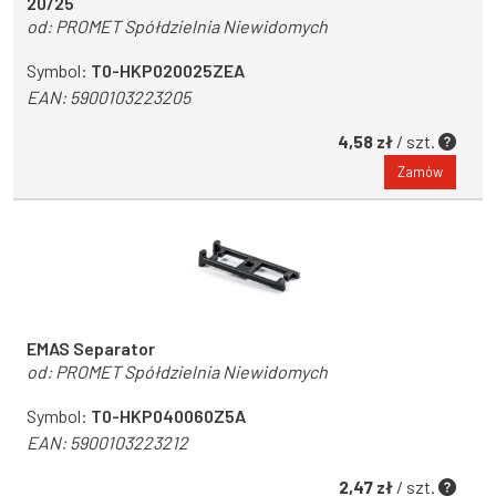
20/25
od:
PROMET Spółdzielnia Niewidomych
Symbol:
T0-HKP020025ZEA
EAN:
5900103223205
4,58 zł
/ szt.
Zamów
EMAS Separator
od:
PROMET Spółdzielnia Niewidomych
Symbol:
T0-HKP040060Z5A
EAN:
5900103223212
2,47 zł
/ szt.