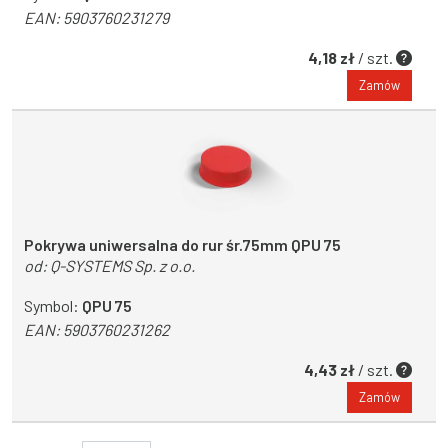
EAN:
5903760231279
4,18 zł
/ szt.
Zamów
Pokrywa uniwersalna do rur śr.75mm QPU 75
od:
Q-SYSTEMS Sp. z o.o.
Symbol:
QPU 75
EAN:
5903760231262
4,43 zł
/ szt.
Zamów