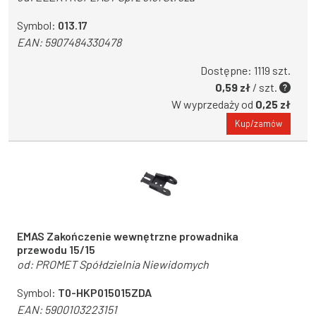
Symbol:
013.17
EAN:
5907484330478
Dostępne: 1119 szt.
0,59 zł
/ szt.
W wyprzedaży od
0,25 zł
Kup/zamów
EMAS Zakończenie wewnętrzne prowadnika
przewodu 15/15
od:
PROMET Spółdzielnia Niewidomych
Symbol:
T0-HKP015015ZDA
EAN:
5900103223151