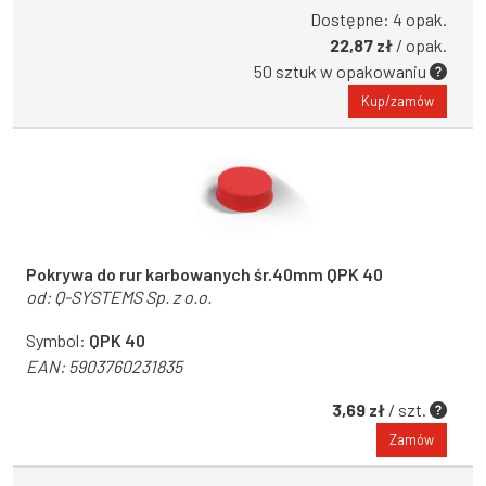
Dostępne: 4 opak.
22,87 zł
/ opak.
50 sztuk w opakowaniu
Kup/zamów
Pokrywa do rur karbowanych śr.40mm QPK 40
od:
Q-SYSTEMS Sp. z o.o.
Symbol:
QPK 40
EAN:
5903760231835
3,69 zł
/ szt.
Zamów