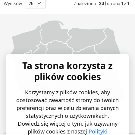
Wyników
Znaleziono:
23
| strona
1
z
1
Województwo Dolnośląskie
Województwo Kujawsko-pomorskie
Województwo Lubelskie
Województwo Lubuskie
Województwo Łódzkie
Województwo Małopolskie
Województwo Mazowieckie
Województwo Opolskie
Województwo Podkarpackie
Województwo Podlaskie
Województwo Pomorskie
Województwo Śląskie
Województwo Świętokrzyskie
Województwo Warmińsko-mazurskie
Województwo Wielkopolskie
Województwo Zachodniopomorskie
Ta strona korzysta z
plików cookies
Korzystamy z plików cookies, aby
dostosować zawartość strony do twoich
preferencji oraz w celu zbierania danych
statystycznych o użytkownikach.
Dowiedz się więcej o tym, jak używamy
plików cookies z naszej
Polityki