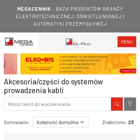
MEGACENNIK
- BAZA PRODUKTÓW BRANŻY
ELEKTROTECHNICZNEJ, OŚWIETLENIOWEJ I
AUTOMATYKI PRZEMYSŁOWEJ
MENU
Akcesoria/części do systemów
prowadzenia kabli
Filtry
Wyniki wyszukiwania
Sortowanie:
Znaleziono:
23