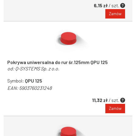
6,15 zł
/ szt.
Zamów
Pokrywa uniwersalna do rur śr.125mm QPU 125
od:
Q-SYSTEMS Sp. z o.o.
Symbol:
QPU 125
EAN:
5903760231248
11,32 zł
/ szt.
Zamów