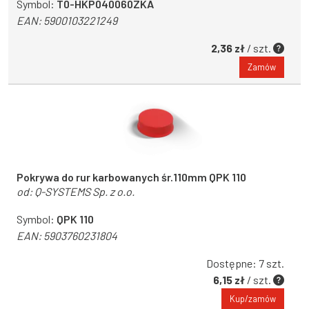
Symbol:
T0-HKP040060ZKA
EAN:
5900103221249
2,36 zł
/ szt.
Zamów
Pokrywa do rur karbowanych śr.110mm QPK 110
od:
Q-SYSTEMS Sp. z o.o.
Symbol:
QPK 110
EAN:
5903760231804
Dostępne: 7 szt.
6,15 zł
/ szt.
Kup/zamów