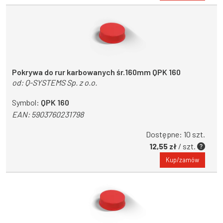
Pokrywa do rur karbowanych śr.160mm QPK 160
od:
Q-SYSTEMS Sp. z o.o.
Symbol:
QPK 160
EAN:
5903760231798
Dostępne: 10 szt.
12,55 zł
/ szt.
Kup/zamów