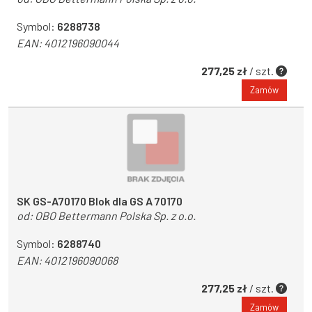
Symbol:
6288738
EAN:
4012196090044
277,25 zł
/ szt.
Zamów
SK GS-A70170 Blok dla GS A 70170
od:
OBO Bettermann Polska Sp. z o.o.
Symbol:
6288740
EAN:
4012196090068
277,25 zł
/ szt.
Zamów