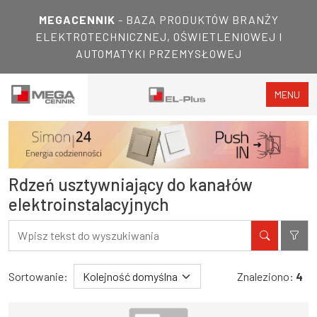
MEGACENNIK
- BAZA PRODUKTÓW BRANŻY
ELEKTROTECHNICZNEJ, OŚWIETLENIOWEJ I
AUTOMATYKI PRZEMYSŁOWEJ
MENU
Rdzeń usztywniający do kanałów
elektroinstalacyjnych
Filtry
Wyniki wyszukiwania
Sortowanie:
Znaleziono:
4