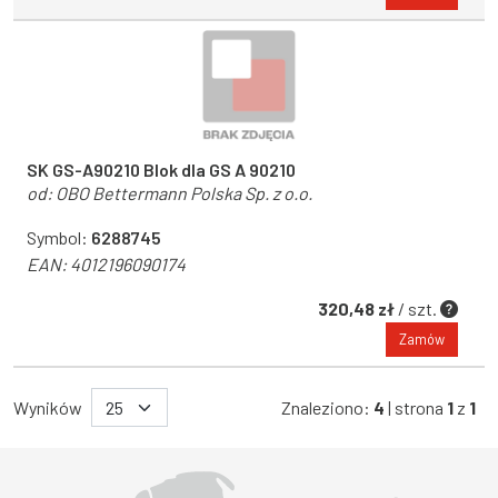
SK GS-A90210 Blok dla GS A 90210
od:
OBO Bettermann Polska Sp. z o.o.
Symbol:
6288745
EAN:
4012196090174
320,48 zł
/ szt.
Zamów
Wyników
Znaleziono:
4
| strona
1
z
1
Województwo Dolnośląskie
Województwo Kujawsko-pomorskie
Województwo Lubelskie
Województwo Lubuskie
Województwo Łódzkie
Województwo Małopolskie
Województwo Mazowieckie
Województwo Opolskie
Województwo Podkarpackie
Województwo Podlaskie
Województwo Pomorskie
Województwo Śląskie
Województwo Świętokrzyskie
Województwo Warmińsko-mazurskie
Województwo Wielkopolskie
Województwo Zachodniopomorskie