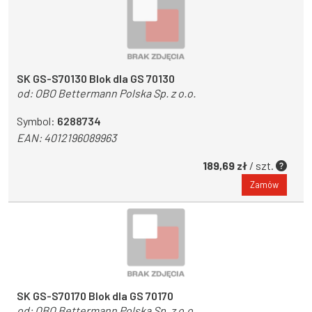
SK GS-S70130 Blok dla GS 70130
od:
OBO Bettermann Polska Sp. z o.o.
Symbol:
6288734
EAN:
4012196089963
189,69 zł
/ szt.
Zamów
SK GS-S70170 Blok dla GS 70170
od:
OBO Bettermann Polska Sp. z o.o.