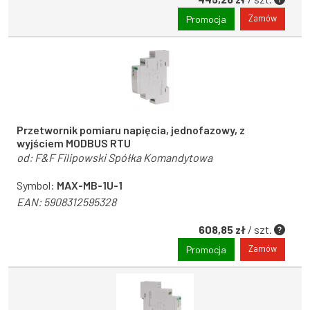
Zamów
Promocja
Przetwornik pomiaru napięcia, jednofazowy, z
wyjściem MODBUS RTU
od:
F&F Filipowski Spółka Komandytowa
Symbol:
MAX-MB-1U-1
EAN:
5908312595328
608,85 zł
/ szt.
Zamów
Promocja