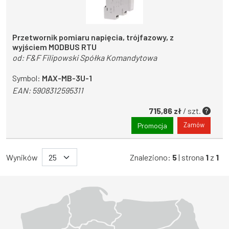
Przetwornik pomiaru napięcia, trójfazowy, z
wyjściem MODBUS RTU
od:
F&F Filipowski Spółka Komandytowa
Symbol:
MAX-MB-3U-1
EAN:
5908312595311
715,86 zł
/ szt.
Zamów
Promocja
Wyników
Znaleziono:
5
| strona
1
z
1
Województwo Dolnośląskie
Województwo Kujawsko-pomorskie
Województwo Lubelskie
Województwo Lubuskie
Województwo Łódzkie
Województwo Małopolskie
Województwo Mazowieckie
Województwo Opolskie
Województwo Podkarpackie
Województwo Podlaskie
Województwo Pomorskie
Województwo Śląskie
Województwo Świętokrzyskie
Województwo Warmińsko-mazurskie
Województwo Wielkopolskie
Województwo Zachodniopomorskie