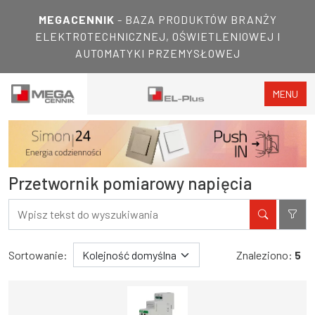
MEGACENNIK
- BAZA PRODUKTÓW BRANŻY
ELEKTROTECHNICZNEJ, OŚWIETLENIOWEJ I
AUTOMATYKI PRZEMYSŁOWEJ
MENU
Przetwornik pomiarowy napięcia
Filtry
Wyniki wyszukiwania
Sortowanie:
Znaleziono:
5