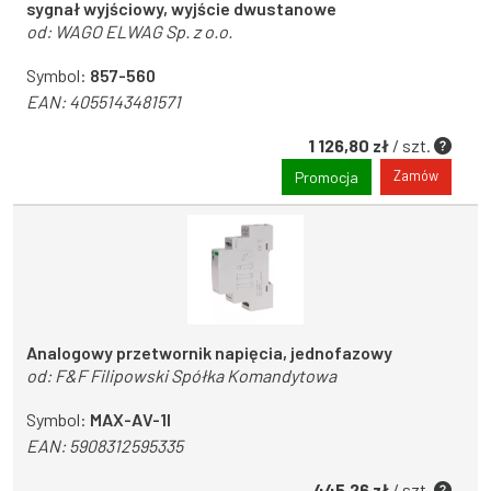
sygnał wyjściowy, wyjście dwustanowe
od:
WAGO ELWAG Sp. z o.o.
Symbol:
857-560
EAN:
4055143481571
1 126,80 zł
/ szt.
Zamów
Promocja
Analogowy przetwornik napięcia, jednofazowy
od:
F&F Filipowski Spółka Komandytowa
Symbol:
MAX-AV-1I
EAN:
5908312595335
445,26 zł
/ szt.