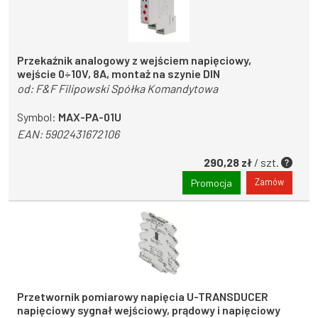
Przekaźnik analogowy z wejściem napięciowy,
wejście 0÷10V, 8A, montaż na szynie DIN
od:
F&F Filipowski Spółka Komandytowa
Symbol:
MAX-PA-01U
EAN:
5902431672106
290,28 zł
/ szt.
Zamów
Promocja
Przetwornik pomiarowy napięcia U-TRANSDUCER
napięciowy sygnał wejściowy, prądowy i napięciowy