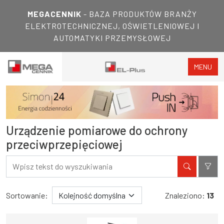
MEGACENNIK
- BAZA PRODUKTÓW BRANŻY
ELEKTROTECHNICZNEJ, OŚWIETLENIOWEJ I
AUTOMATYKI PRZEMYSŁOWEJ
MENU
Urządzenie pomiarowe do ochrony
przeciwprzepięciowej
Filtry
Wyniki wyszukiwania
Sortowanie:
Znaleziono:
13