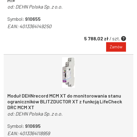
M1+
od:
DEHN Polska Sp. z o.o.
Symbol:
910655
EAN:
4013364149250
5 788,02 zł
/ szt.
Zamów
Moduł DEHNrecord MCM XT do monitorowania stanu
ograniczników BLITZDUCTOR XT z funkcją LifeCheck
DRC MCM XT
od:
DEHN Polska Sp. z o.o.
Symbol:
910695
EAN:
4013364118959