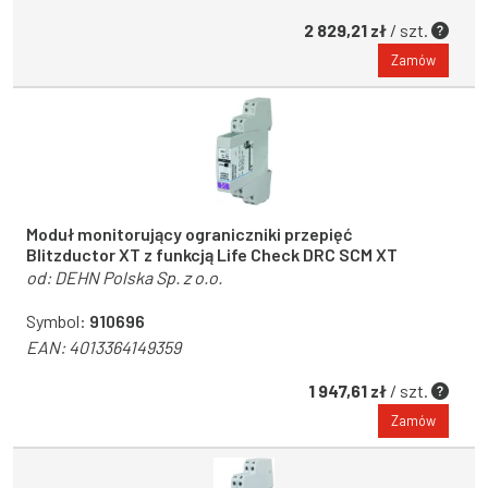
2 829,21 zł
/ szt.
Zamów
Moduł monitorujący ograniczniki przepięć
Blitzductor XT z funkcją Life Check DRC SCM XT
od:
DEHN Polska Sp. z o.o.
Symbol:
910696
EAN:
4013364149359
1 947,61 zł
/ szt.
Zamów