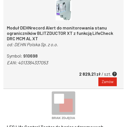
Moduł DEHNrecord Alert do monitorowania stanu
ograniczników BLITZDUCTOR XT z funkcją LifeCheck
DRC MCM AL XT
od:
DEHN Polska Sp. z o.o.
Symbol:
910698
EAN:
4013364337053
2 829,21 zł
/ szt.
Zamów
LFC Life Control Tester do barier odgromowych