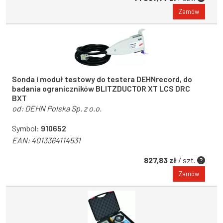
Zamów
Sonda i moduł testowy do testera DEHNrecord, do
badania ograniczników BLITZDUCTOR XT LCS DRC
BXT
od:
DEHN Polska Sp. z o.o.
Symbol:
910652
EAN:
4013364114531
827,83 zł
/ szt.
Zamów