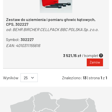
Zestaw do uziemienia i pomiaru głowic kątowych,
CPS, 302227
od:
BEHR BIRCHER CELLPACK BBC POLSKA Sp. z o.o.
Symbol:
302227
EAN:
4010311155616
3 521,15 zł
/ komplet
Zamów
Wyników
Znaleziono:
13
| strona
1
z
1
Województwo Dolnośląskie
Województwo Kujawsko-pomorskie
Województwo Lubelskie
Województwo Lubuskie
Województwo Łódzkie
Województwo Małopolskie
Województwo Mazowieckie
Województwo Opolskie
Województwo Podkarpackie
Województwo Podlaskie
Województwo Pomorskie
Województwo Śląskie
Województwo Świętokrzyskie
Województwo Warmińsko-mazurskie
Województwo Wielkopolskie
Województwo Zachodniopomorskie