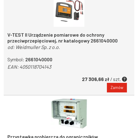
V-TEST II Urządzenie pomiarowe do ochrony
przeciwprzepięciowej, nr katalogowy 2661040000
od:
Weidmuller Sp. z o.o.
Symbol:
2661040000
EAN:
4050118704143
27 306,66 zł
/ szt.
Zamów
Przystawka probiercza do ograniczników