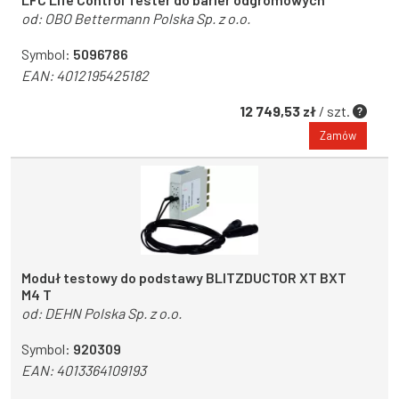
od:
OBO Bettermann Polska Sp. z o.o.
Symbol:
5096786
EAN:
4012195425182
12 749,53 zł
/ szt.
Zamów
Moduł testowy do podstawy BLITZDUCTOR XT BXT
M4 T
od:
DEHN Polska Sp. z o.o.
Symbol:
920309
EAN:
4013364109193