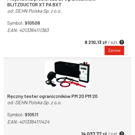
BLITZDUCTOR XT PA BXT
od:
DEHN Polska Sp. z o.o.
Symbol:
910508
EAN:
4013364111363
8 210,13 zł
/ szt.
Zamów
Ręczny tester ograniczników PM 20 PM 20
od:
DEHN Polska Sp. z o.o.
Symbol:
910511
EAN:
4013364111424
14 037,77 zł
/ szt.