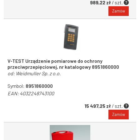
989,22 zł
/ szt.
Zamów
V-TEST Urządzenie pomiarowe do ochrony
przeciwprzepięciowej, nr katalogowy 8951860000
od:
Weidmuller Sp. z o.o.
Symbol:
8951860000
EAN:
4032248743100
15 497,25 zł
/ szt.
Zamów