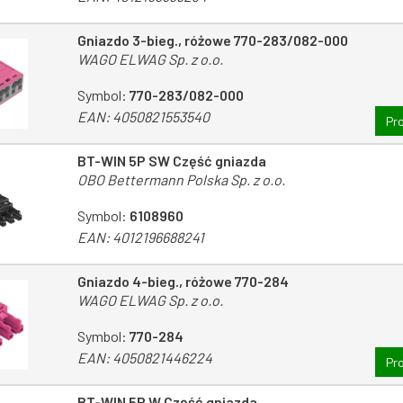
Gniazdo 3-bieg., różowe 770-283/082-000
WAGO ELWAG Sp. z o.o.
Symbol:
770-283/082-000
EAN:
4050821553540
Pr
BT-WIN 5P SW Część gniazda
OBO Bettermann Polska Sp. z o.o.
Symbol:
6108960
EAN:
4012196688241
Gniazdo 4-bieg., różowe 770-284
WAGO ELWAG Sp. z o.o.
Symbol:
770-284
EAN:
4050821446224
Pr
BT-WIN 5P W Część gniazda