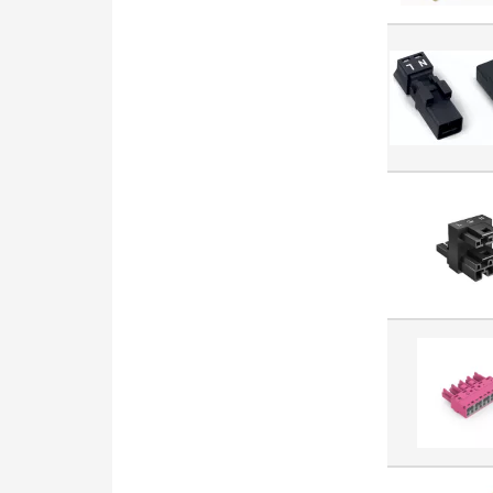
Wkładka bezpiecznikowa
cylindryczna (2296)
Silnik elektryczny (2295)
Wyłącznik krańcowy
jednopozycyjny (2290)
Napęd przycisku
sterowniczego (2191)
Płyta montażowa do
rozdzielnic (2174)
Szafa/obudowa pusta (2168)
Oprawa liniowa (2138)
Końcówka tulejkowa (2048)
Wiertło (2015)
Wyłącznik różnicowoprądowy
(1995)