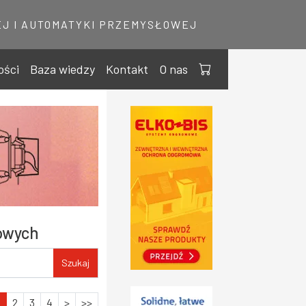
J I AUTOMATYKI PRZEMYSŁOWEJ
ości
Baza wiedzy
Kontakt
O nas
kowych
Szukaj
1
2
3
4
>
>>