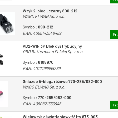
Wtyk 2-bieg., czarny 890-212
WAGO ELWAG Sp. z o.o.
Symbol:
890-212
EAN:
4055143548489
Pr
VB2-WIN 3P Blok dystrybucyjny
OBO Bettermann Polska Sp. z o.o.
Symbol:
6108970
EAN:
4012196688289
Gniazdo 5-bieg., różowe 770-285/082-000
WAGO ELWAG Sp. z o.o.
Symbol:
770-285/082-000
EAN:
4050821553946
Pr
Wielowtyk oświetleniowy żółty 873-903