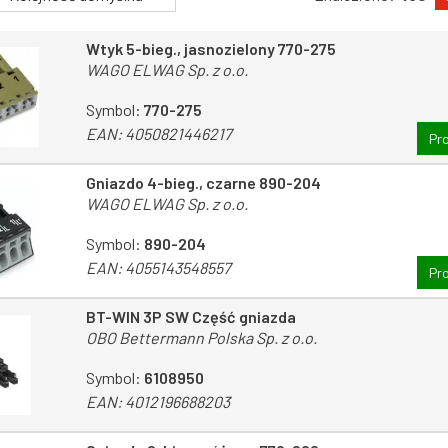
Wtyk 5-bieg., jasnozielony 770-275
WAGO ELWAG Sp. z o.o.
Symbol:
770-275
EAN:
4050821446217
Pr
Gniazdo 4-bieg., czarne 890-204
WAGO ELWAG Sp. z o.o.
Symbol:
890-204
EAN:
4055143548557
Pr
BT-WIN 3P SW Część gniazda
OBO Bettermann Polska Sp. z o.o.
Symbol:
6108950
EAN:
4012196688203