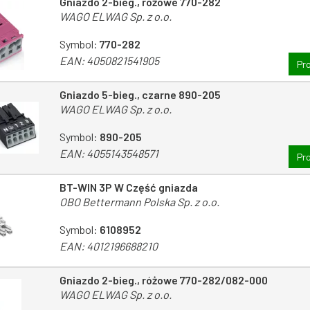
Gniazdo 2-bieg., różowe 770-282
WAGO ELWAG Sp. z o.o.
Symbol:
770-282
EAN:
4050821541905
Pr
Gniazdo 5-bieg., czarne 890-205
WAGO ELWAG Sp. z o.o.
Symbol:
890-205
EAN:
4055143548571
Pr
BT-WIN 3P W Część gniazda
OBO Bettermann Polska Sp. z o.o.
Symbol:
6108952
EAN:
4012196688210
Gniazdo 2-bieg., różowe 770-282/082-000
WAGO ELWAG Sp. z o.o.