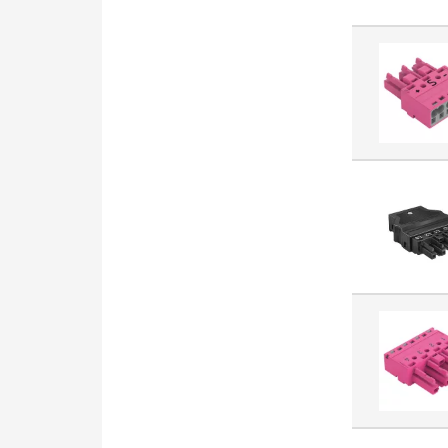
(5422)
Ramka maskująca do
osprzętu
elektroinstalacyjnego (4950)
Oprawa zwieszana (4812)
Kabel czujnikowy (4695)
Rozłącznik (4559)
Przycisk sterowniczy,
kompletny (4551)
System oznaczania
przewodów (4112)
Wkładka bezpiecznikowa NH
(4016)
Listwa zaciskowa jedno i
wielobiegunowa (3754)
Plakietka/klawisz do