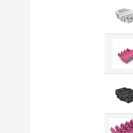
osprzętu
elektroinstalacyjnego (3718)
Złączka szynowa przelotowa
(3657)
Dławnica kablowa (3652)
Drzwi / panel obsługi (szafa
rozdzielcza) (3096)
Element
(mechanizm/plakietka)
techniki komunikacyjnej
(3036)
Gniazdko telekomunikacyjne
(3007)
Bezpiecznik HRC (2997)
Opaska kablowa (2911)
Obudowa/rozdzielnica pusta
(2871)