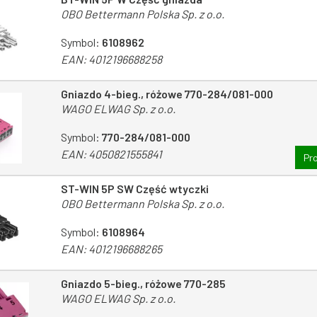
OBO Bettermann Polska Sp. z o.o.
Symbol:
6108962
EAN:
4012196688258
Gniazdo 4-bieg., różowe 770-284/081-000
WAGO ELWAG Sp. z o.o.
Symbol:
770-284/081-000
EAN:
4050821555841
Pr
ST-WIN 5P SW Część wtyczki
OBO Bettermann Polska Sp. z o.o.
Symbol:
6108964
EAN:
4012196688265
Gniazdo 5-bieg., różowe 770-285
WAGO ELWAG Sp. z o.o.