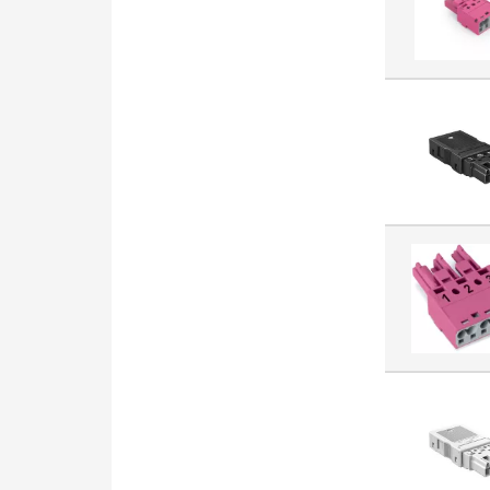
Stycznik AC (7921)
Oświetlenie kierunkowe (7728)
Złącze kablowe do płytek
drukowanych (7532)
Przekaźnik przełączający
(6733)
Łącznik instalacyjny (6636)
Oprawa awaryjna (6320)
Listwa zaciskowa do płytek
drukowanych (6238)
Rozłącznik izolacyjny (AC)
(6164)
Lampa LED / multi LED (6105)
Akcesoria/części do
aparatury niskonapięciowej