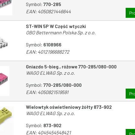
Symbol:
770-285
EAN:
4050821446644
Pr
ST-WIN 5P W Część wtyczki
OBO Bettermann Polska Sp. z o.o.
Symbol:
6108966
EAN:
4012196688272
Gniazdo 5-bieg., różowe 770-285/080-000
WAGO ELWAG Sp. z o.o.
Symbol:
770-285/080-000
EAN:
4050821519591
Pr
Wielowtyk oświetleniowy żółty 873-902
WAGO ELWAG Sp. z o.o.
Symbol:
873-902
EAN:
4045454548421
Pr