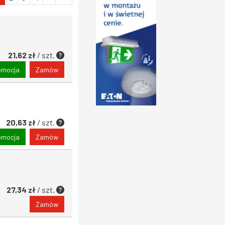
21,62 zł
/ szt.
omocja
Zamów
20,63 zł
/ szt.
omocja
Zamów
27,34 zł
/ szt.
Zamów