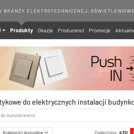
W BRANŻY ELEKTROTECHNICZNEJ, OŚWIETLENIOWE
Produkty
Okazje
Producenci
Promocje
Aktualn
tykowe do elektrycznych instalacji budyn
 wyszukiwania
Znaleziono:
430