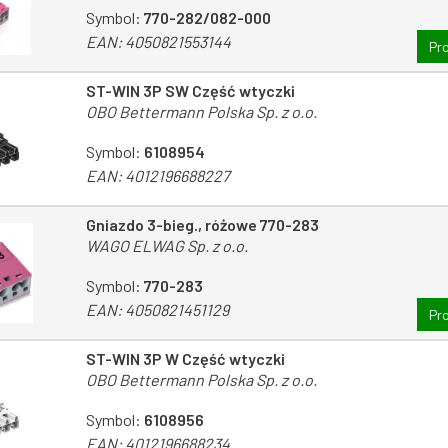
Symbol:
770-282/082-000
EAN:
4050821553144
Pr
ST-WIN 3P SW Część wtyczki
OBO Bettermann Polska Sp. z o.o.
Symbol:
6108954
EAN:
4012196688227
Gniazdo 3-bieg., różowe 770-283
WAGO ELWAG Sp. z o.o.
Symbol:
770-283
EAN:
4050821451129
Pr
ST-WIN 3P W Część wtyczki
OBO Bettermann Polska Sp. z o.o.
Symbol:
6108956
EAN:
4012196688234