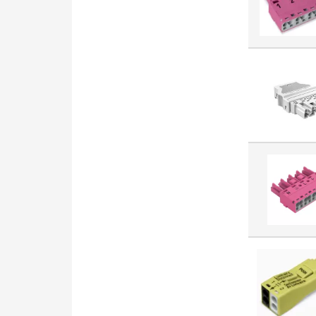
Końcówka rurowa do
przewodów miedzianych
(2870)
Element montażowy (szafa
rozdzielcza) (2752)
Wyłącznik różnicowoprądowy
z członem nadprądowym
(2742)
Szafka rozdzielcza (2646)
Kabel połączeniowy PLC
(2619)
Gniazdo antenowe (2572)
Rurka termokurczliwa (2562)
Przewód połączeniowy
przemysłowy (2503)
Oznacznik do złączek (2412)