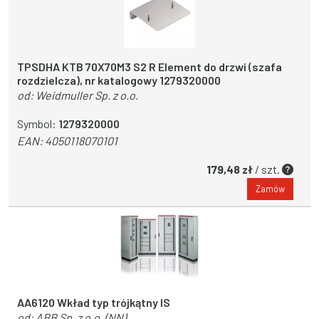
TPSDHA KTB 70X70M3 S2 R Element do drzwi (szafa
rozdzielcza), nr katalogowy 1279320000
od:
Weidmuller Sp. z o.o.
Symbol:
1279320000
EAN:
4050118070101
179,48 zł
/ szt.
Zamów
AA6120 Wkład typ trójkątny IS
od:
ABB Sp. z o.o. (NN)