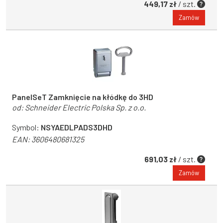
449,17 zł
/ szt.
Zamów
PanelSeT Zamknięcie na kłódkę do 3HD
od:
Schneider Electric Polska Sp. z o.o.
Symbol:
NSYAEDLPADS3DHD
EAN:
3606480681325
691,03 zł
/ szt.
Zamów