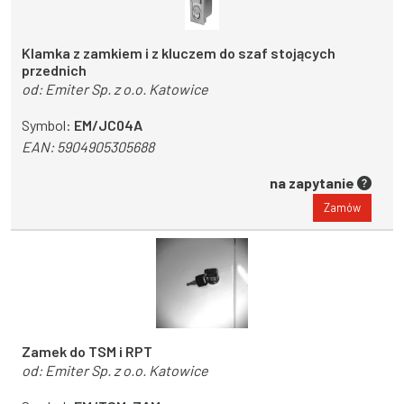
Klamka z zamkiem i z kluczem do szaf stojących
przednich
od:
Emiter Sp. z o.o. Katowice
Symbol:
EM/JC04A
EAN:
5904905305688
na zapytanie
Zamów
Zamek do TSM i RPT
od:
Emiter Sp. z o.o. Katowice