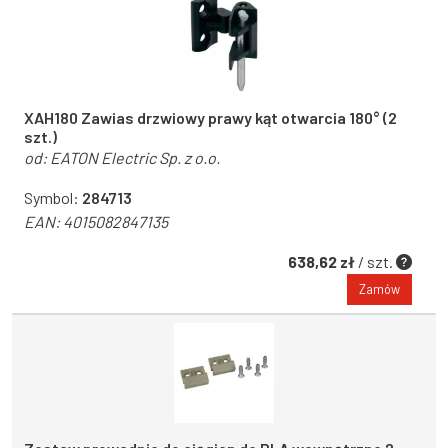
XAH180 Zawias drzwiowy prawy kąt otwarcia 180° (2
szt.)
od:
EATON Electric Sp. z o.o.
Symbol:
284713
EAN:
4015082847135
638,62 zł
/ szt.
Zamów