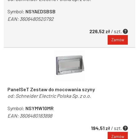
Symbol:
NSYAEDSBSB
EAN:
3606480520792
226,52 zł
/ szt.
Zamów
PanelSeT Zestaw do mocowania szyny
od:
Schneider Electric Polska Sp. z o.o.
Symbol:
NSYMW10MR
EAN:
3606480183898
194,51 zł
/ szt.
Zamów