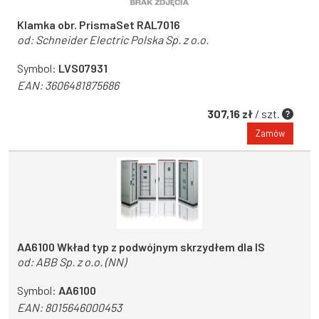
Klamka obr. PrismaSet RAL7016
od:
Schneider Electric Polska Sp. z o.o.
Symbol:
LVS07931
EAN:
3606481875686
307,16 zł
/ szt.
Zamów
AA6100 Wkład typ z podwójnym skrzydłem dla IS
od:
ABB Sp. z o.o. (NN)
Symbol:
AA6100
EAN:
8015646000453