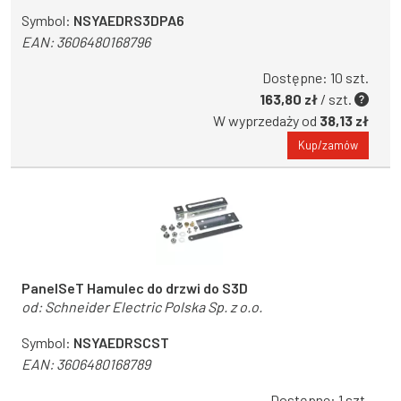
Symbol:
NSYAEDRS3DPA6
EAN:
3606480168796
Dostępne: 10 szt.
163,80 zł
/ szt.
W wyprzedaży od
38,13 zł
Kup/zamów
PanelSeT Hamulec do drzwi do S3D
od:
Schneider Electric Polska Sp. z o.o.
Symbol:
NSYAEDRSCST
EAN:
3606480168789
Dostępne: 1 szt.