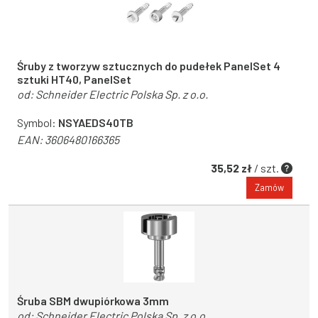
Śruby z tworzyw sztucznych do pudełek PanelSet 4
sztuki HT40, PanelSet
od:
Schneider Electric Polska Sp. z o.o.
Symbol:
NSYAEDS40TB
EAN:
3606480166365
35,52 zł
/ szt.
Zamów
Śruba SBM dwupiórkowa 3mm
od:
Schneider Electric Polska Sp. z o.o.