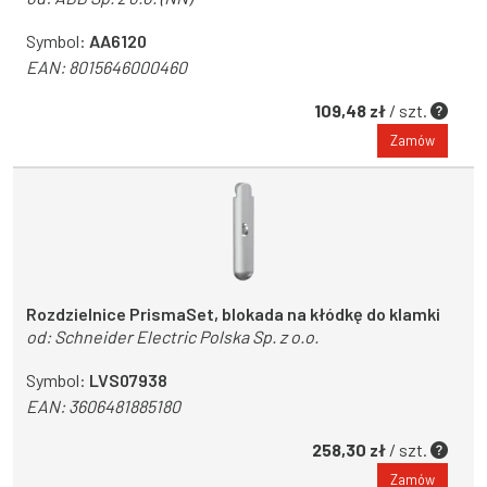
Symbol:
AA6120
EAN:
8015646000460
109,48 zł
/ szt.
Zamów
Rozdzielnice PrismaSet, blokada na kłódkę do klamki
od:
Schneider Electric Polska Sp. z o.o.
Symbol:
LVS07938
EAN:
3606481885180
258,30 zł
/ szt.
Zamów