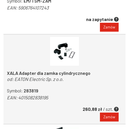
Symbol:
EM/TSM-ZAM
EAN:
5906764107243
na zapytanie
Zamów
XALA Adapter dla zamka cylindrycznego
od:
EATON Electric Sp. z o.o.
Symbol:
283819
EAN:
4015082838195
260,88 zł
/ szt.
Zamów