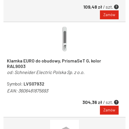
109,48 zł
/ szt.
Zamów
Klamka EURO do obudowy, PrismaSeT G, kolor
RAL9003
od:
Schneider Electric Polska Sp. z o.o.
Symbol:
LVS07932
EAN:
3606481875693
304,36 zł
/ szt.
Zamów