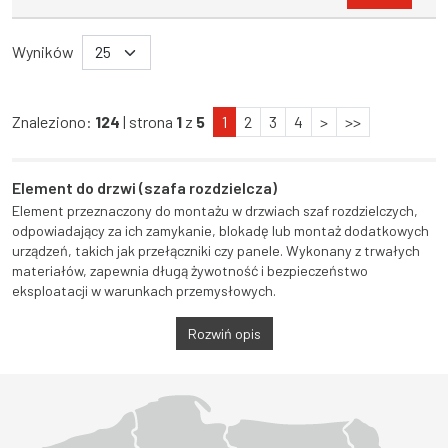
Wyników
Znaleziono:
124
| strona
1
z
5
1
2
3
4
>
>>
Element do drzwi (szafa rozdzielcza)
Element przeznaczony do montażu w drzwiach szaf rozdzielczych,
odpowiadający za ich zamykanie, blokadę lub montaż dodatkowych
urządzeń, takich jak przełączniki czy panele. Wykonany z trwałych
materiałów, zapewnia długą żywotność i bezpieczeństwo
eksploatacji w warunkach przemysłowych.
Rozwiń opis
Województwo Dolnośląskie
Województwo Kujawsko-pomorskie
Województwo Lubelskie
Województwo Lubuskie
Województwo Łódzkie
Województwo Małopolskie
Województwo Mazowieckie
Województwo Opolskie
Województwo Podkarpackie
Województwo Podlaskie
Województwo Pomorskie
Województwo Śląskie
Województwo Świętokrzyskie
Województwo Warmińsko-mazurskie
Województwo Wielkopolskie
Województwo Zachodniopomorskie