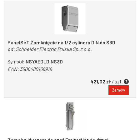
PanelSeT Zamknięcie na 1/2 cylindra DIN do S3D
od:
Schneider Electric Polska Sp. z o.o.
Symbol:
NSYAEDLDINS3D
EAN:
3606480168918
421,02 zł
/ szt.
Zamów
Zamek z kluczem do szaf EmiterNet do drzwi