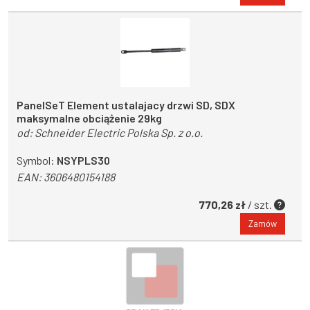
PanelSeT Element ustalajacy drzwi SD, SDX
maksymalne obciążenie 29kg
od:
Schneider Electric Polska Sp. z o.o.
Symbol:
NSYPLS30
EAN:
3606480154188
770,26 zł
/ szt.
Zamów