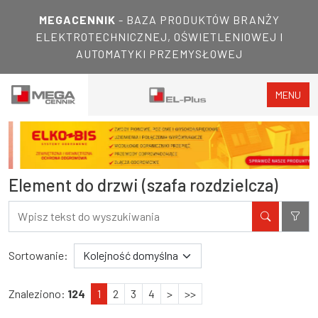
MEGACENNIK
- BAZA PRODUKTÓW BRANŻY
ELEKTROTECHNICZNEJ, OŚWIETLENIOWEJ I
AUTOMATYKI PRZEMYSŁOWEJ
MENU
Element do drzwi (szafa rozdzielcza)
Filtry
Wyniki wyszukiwania
Sortowanie:
Znaleziono:
124
1
2
3
4
>
>>