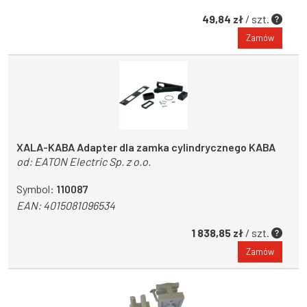
49,84 zł
/ szt.
Zamów
XALA-KABA Adapter dla zamka cylindrycznego KABA
od:
EATON Electric Sp. z o.o.
Symbol:
110087
EAN:
4015081096534
1 838,85 zł
/ szt.
Zamów