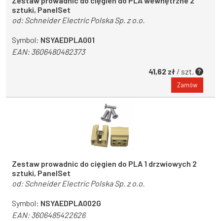
Zestaw prowadnic do cięgien do PLA wewnętrzne 2
sztuki, PanelSet
od:
Schneider Electric Polska Sp. z o.o.
Symbol:
NSYAEDPLA001
EAN:
3606480482373
41,62 zł
/ szt.
Zamów
Zestaw prowadnic do cięgien do PLA 1 drzwiowych 2
sztuki, PanelSet
od:
Schneider Electric Polska Sp. z o.o.
Symbol:
NSYAEDPLA002G
EAN:
3606485422626