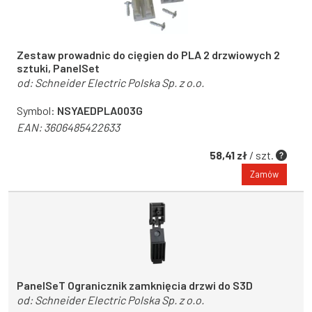
Zestaw prowadnic do cięgien do PLA 2 drzwiowych 2
sztuki, PanelSet
od:
Schneider Electric Polska Sp. z o.o.
Symbol:
NSYAEDPLA003G
EAN:
3606485422633
58,41 zł
/ szt.
Zamów
PanelSeT Ogranicznik zamknięcia drzwi do S3D
od:
Schneider Electric Polska Sp. z o.o.