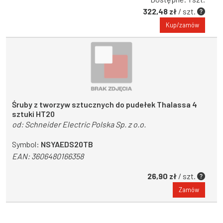
322,48 zł
/ szt.
Kup/zamów
Śruby z tworzyw sztucznych do pudełek Thalassa 4
sztuki HT20
od:
Schneider Electric Polska Sp. z o.o.
Symbol:
NSYAEDS20TB
EAN:
3606480166358
26,90 zł
/ szt.
Zamów