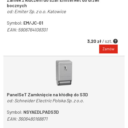
bocznych
od:
Emiter Sp. z o.o. Katowice
Symbol:
EM/JC-01
EAN:
5906764108301
3,20 zł
/ szt.
Zamów
PanelSeT Zamknięcie na kłódkę do S3D
od:
Schneider Electric Polska Sp. z o.o.
Symbol:
NSYAEDLPADS3D
EAN:
3606480168871