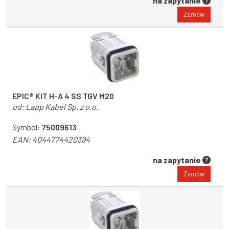
na zapytanie
Zamów
EPIC® KIT H-A 4 SS TGV M20
od:
Lapp Kabel Sp. z o.o.
Symbol:
75009613
EAN:
4044774420394
na zapytanie
Zamów