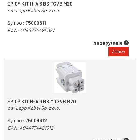
EPIC® KIT H-A 3 BS TGVB M20
od:
Lapp Kabel Sp. z o.o.
Symbol:
75009611
EAN:
4044774420387
na zapytanie
Zamów
EPIC® KIT H-A 3 BS MTGVB M20
od:
Lapp Kabel Sp. z o.o.
Symbol:
75009612
EAN:
4044774421612