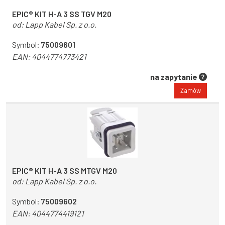
EPIC® KIT H-A 3 SS TGV M20
od:
Lapp Kabel Sp. z o.o.
Symbol:
75009601
EAN:
4044774773421
na zapytanie
Zamów
EPIC® KIT H-A 3 SS MTGV M20
od:
Lapp Kabel Sp. z o.o.
Symbol:
75009602
EAN:
4044774419121