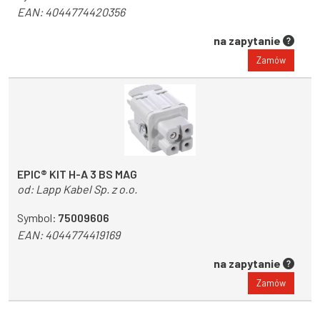
EAN:
4044774420356
na zapytanie
Zamów
EPIC® KIT H-A 3 BS MAG
od:
Lapp Kabel Sp. z o.o.
Symbol:
75009606
EAN:
4044774419169
na zapytanie
Zamów