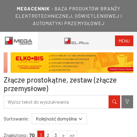
MEGACENNIK
- BAZA PRODUKTÓW BRANŻY
ELEKTROTECHNICZNEJ, OŚWIETLENIOWEJ I
AUTOMATYKI PRZEMYSŁOWEJ
MENU
Złącze prostokątne, zestaw (złącze
przemysłowe)
Filtry
Wyniki wyszukiwania
Sortowanie:
Znaleziono:
70
1
2
3
>
>>