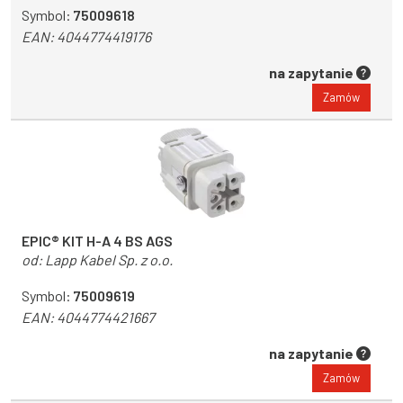
Symbol:
75009618
EAN:
4044774419176
na zapytanie
Zamów
EPIC® KIT H-A 4 BS AGS
od:
Lapp Kabel Sp. z o.o.
Symbol:
75009619
EAN:
4044774421667
na zapytanie
Zamów