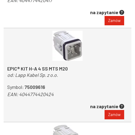
EAN:
4044774420417
na zapytanie
Zamów
EPIC® KIT H-A 4 SS MTS M20
od:
Lapp Kabel Sp. z o.o.
Symbol:
75009616
EAN:
4044774420424
na zapytanie
Zamów