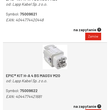
od:
Lapp Kabel Sp. z o.o.
Symbol:
75009621
EAN:
4044774420448
na zapytanie
Zamów
EPIC® KIT H-A 4 BS MAGSV M20
od:
Lapp Kabel Sp. z o.o.
Symbol:
75009622
EAN:
4044774421681
na zapytanie