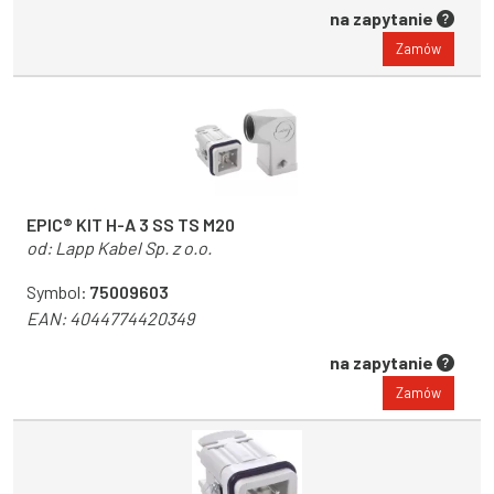
na zapytanie
Zamów
EPIC® KIT H-A 3 SS TS M20
od:
Lapp Kabel Sp. z o.o.
Symbol:
75009603
EAN:
4044774420349
na zapytanie
Zamów