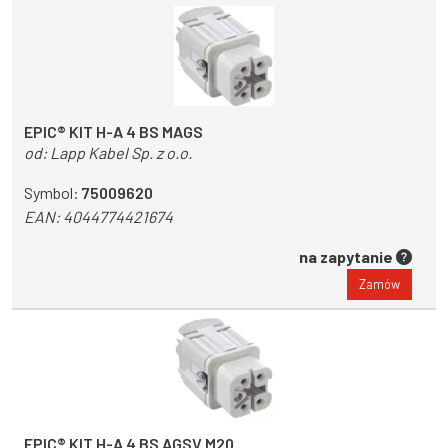
EPIC® KIT H-A 4 BS MAGS
od:
Lapp Kabel Sp. z o.o.
Symbol:
75009620
EAN:
4044774421674
na zapytanie
Zamów
EPIC® KIT H-A 4 BS AGSV M20