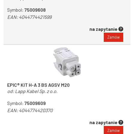
Symbol:
75009608
EAN:
4044774421599
na zapytanie
Zamów
EPIC® KIT H-A 3 BS AGSV M20
od:
Lapp Kabel Sp. z o.o.
Symbol:
75009609
EAN:
4044774420370
na zapytanie
Zamów