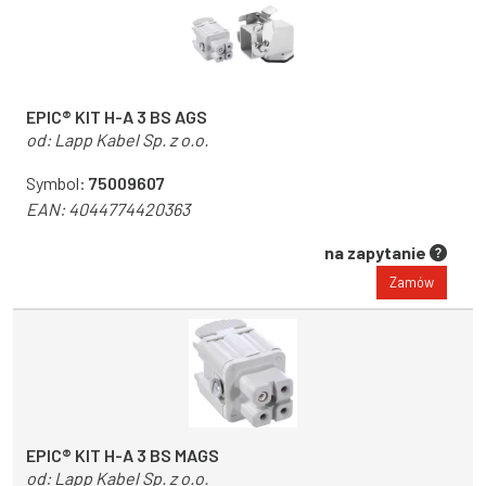
EPIC® KIT H-A 3 BS AGS
od:
Lapp Kabel Sp. z o.o.
Symbol:
75009607
EAN:
4044774420363
na zapytanie
Zamów
EPIC® KIT H-A 3 BS MAGS
od:
Lapp Kabel Sp. z o.o.