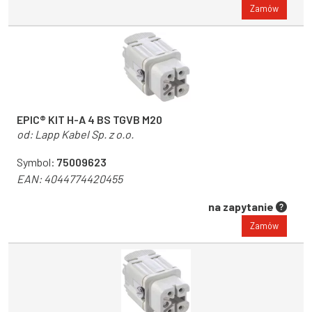
Zamów
EPIC® KIT H-A 4 BS TGVB M20
od:
Lapp Kabel Sp. z o.o.
Symbol:
75009623
EAN:
4044774420455
na zapytanie
Zamów