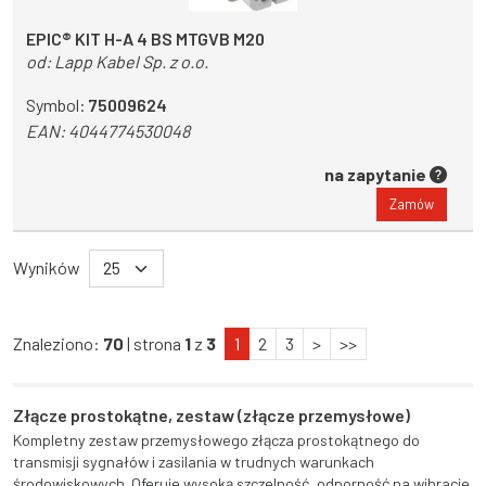
EPIC® KIT H-A 4 BS MTGVB M20
od:
Lapp Kabel Sp. z o.o.
Symbol:
75009624
EAN:
4044774530048
na zapytanie
Zamów
Wyników
Znaleziono:
70
| strona
1
z
3
1
2
3
>
>>
Złącze prostokątne, zestaw (złącze przemysłowe)
Kompletny zestaw przemysłowego złącza prostokątnego do
transmisji sygnałów i zasilania w trudnych warunkach
środowiskowych. Oferuje wysoką szczelność, odporność na wibracje