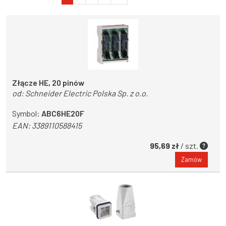
Złącze HE, 20 pinów
od:
Schneider Electric Polska Sp. z o.o.
Symbol:
ABC6HE20F
EAN:
3389110588415
95,69 zł
/ szt.
Zamów