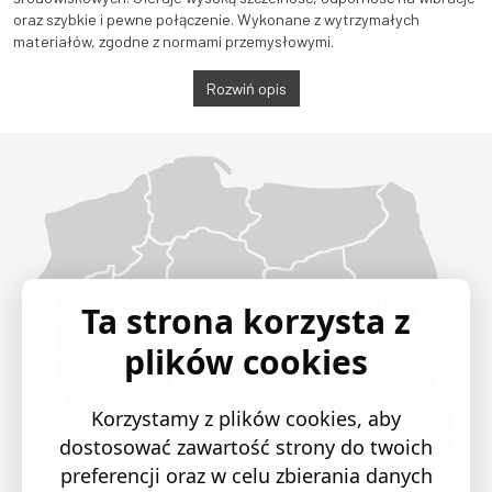
oraz szybkie i pewne połączenie. Wykonane z wytrzymałych
materiałów, zgodne z normami przemysłowymi.
Rozwiń opis
Województwo Dolnośląskie
Województwo Kujawsko-pomorskie
Województwo Lubelskie
Województwo Lubuskie
Województwo Łódzkie
Województwo Małopolskie
Województwo Mazowieckie
Województwo Opolskie
Województwo Podkarpackie
Województwo Podlaskie
Województwo Pomorskie
Województwo Śląskie
Województwo Świętokrzyskie
Województwo Warmińsko-mazurskie
Województwo Wielkopolskie
Województwo Zachodniopomorskie
Ta strona korzysta z
plików cookies
Korzystamy z plików cookies, aby
dostosować zawartość strony do twoich
preferencji oraz w celu zbierania danych