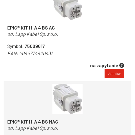
EPIC® KIT H-A 4 BS AG
od:
Lapp Kabel Sp. z o.o.
Symbol:
75009617
EAN:
4044774420431
na zapytanie
Zamów
EPIC® KIT H-A 4 BS MAG
od:
Lapp Kabel Sp. z o.o.