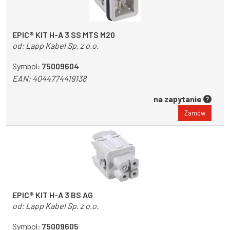
EPIC® KIT H-A 3 SS MTS M20
od:
Lapp Kabel Sp. z o.o.
Symbol:
75009604
EAN:
4044774419138
na zapytanie
Zamów
EPIC® KIT H-A 3 BS AG
od:
Lapp Kabel Sp. z o.o.
Symbol:
75009605