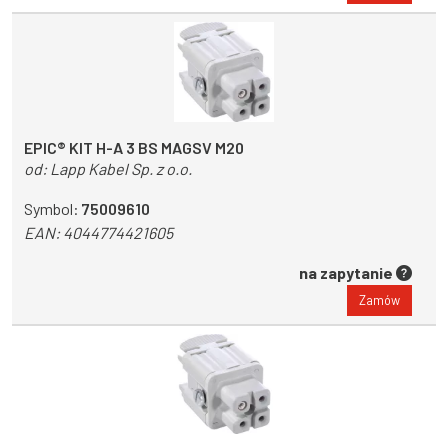
EPIC® KIT H-A 3 BS MAGSV M20
od:
Lapp Kabel Sp. z o.o.
Symbol:
75009610
EAN:
4044774421605
na zapytanie
Zamów