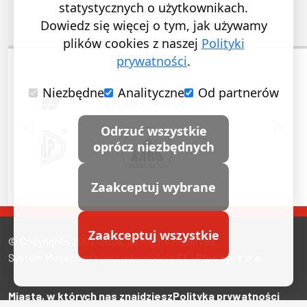
statystycznych o użytkownikach.
Dowiedz się więcej o tym, jak używamy
plików cookies z naszej
Polityki
prywatności
.
Niezbędne
Analityczne
Od partnerów
POPRZEDNI SLAJD
NASTĘ
Odrzuć wszystkie
oprócz niezbędnych
Zaakceptuj wybrane
Zaakceptuj wszystkie
© Copyrights 2007-2026. All Rights Reserved.
System Megacennik jest własnością
EL-Plus sp. z o.o.
Miasta, w których nas znajdziesz
Polityka prywatności