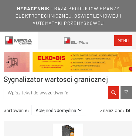
MEGACENNIK
- BAZA PRODUKTÓW BRANŻY
ELEKTROTECHNICZNEJ, OŚWIETLENIOWEJ I
AUTOMATYKI PRZEMYSŁOWEJ
MENU
Sygnalizator wartości granicznej
Filtry
Wyniki wyszukiwania
Sortowanie:
Znaleziono:
19