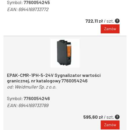
Symbol:
7760054245
EAN:
6944169733772
722,11 zł
/ szt.
Zamów
EPAK-CMR-1PH-5-24V Sygnalizator wartości
granicznej, nr katalogowy 7760054246
od:
Weidmuller Sp. z o.o.
Symbol:
7760054246
EAN:
6944169733789
595,60 zł
/ szt.
Zamów