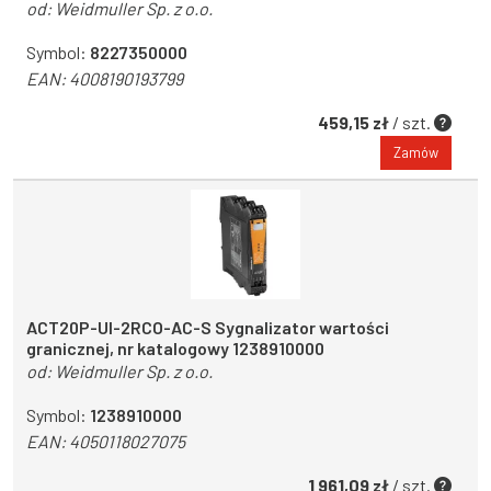
od:
Weidmuller Sp. z o.o.
Symbol:
8227350000
EAN:
4008190193799
459,15 zł
/ szt.
Zamów
ACT20P-UI-2RCO-AC-S Sygnalizator wartości
granicznej, nr katalogowy 1238910000
od:
Weidmuller Sp. z o.o.
Symbol:
1238910000
EAN:
4050118027075
1 961,09 zł
/ szt.