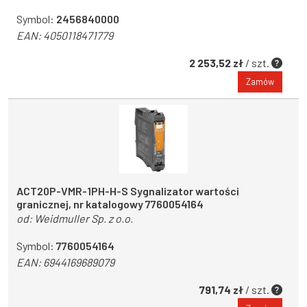
Symbol:
2456840000
EAN:
4050118471779
2 253,52 zł
/ szt.
Zamów
ACT20P-VMR-1PH-H-S Sygnalizator wartości
granicznej, nr katalogowy 7760054164
od:
Weidmuller Sp. z o.o.
Symbol:
7760054164
EAN:
6944169689079
791,74 zł
/ szt.