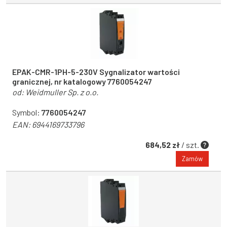
EPAK-CMR-1PH-5-230V Sygnalizator wartości
granicznej, nr katalogowy 7760054247
od:
Weidmuller Sp. z o.o.
Symbol:
7760054247
EAN:
6944169733796
684,52 zł
/ szt.
Zamów