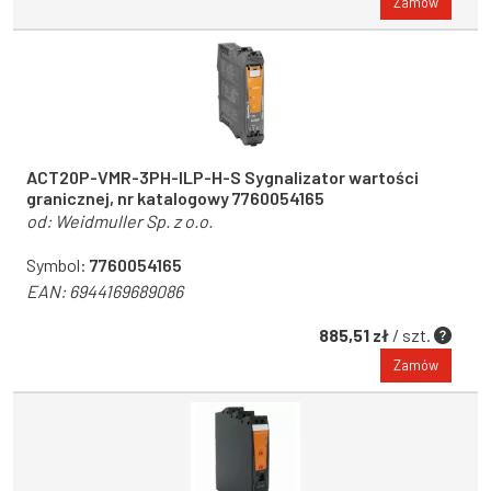
Zamów
ACT20P-VMR-3PH-ILP-H-S Sygnalizator wartości
granicznej, nr katalogowy 7760054165
od:
Weidmuller Sp. z o.o.
Symbol:
7760054165
EAN:
6944169689086
885,51 zł
/ szt.
Zamów