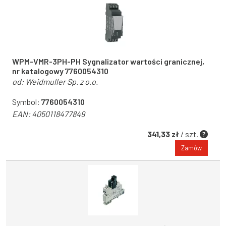
WPM-VMR-3PH-PH Sygnalizator wartości granicznej,
nr katalogowy 7760054310
od:
Weidmuller Sp. z o.o.
Symbol:
7760054310
EAN:
4050118477849
341,33 zł
/ szt.
Zamów