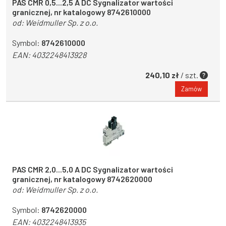
PAS CMR 0,5...2,5 A DC Sygnalizator wartości
granicznej, nr katalogowy 8742610000
od:
Weidmuller Sp. z o.o.
Symbol:
8742610000
EAN:
4032248413928
240,10 zł
/ szt.
Zamów
PAS CMR 2,0...5,0 A DC Sygnalizator wartości
granicznej, nr katalogowy 8742620000
od:
Weidmuller Sp. z o.o.
Symbol:
8742620000
EAN:
4032248413935