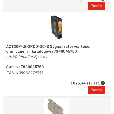
Zamów
ACT20P-UI-2RCO-DC-S Sygnalizator wartości
granicznej, nr katalogowy 7940045760
od:
Weidmuller Sp. z o.o.
Symbol:
7940045760
EAN:
4050118278507
1 875,34 zł
/ szt.
Zamów