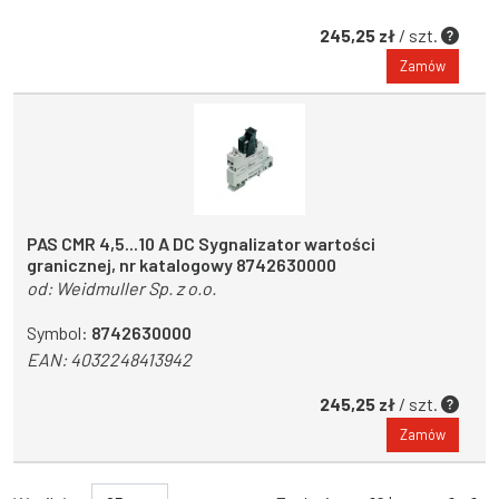
245,25 zł
/ szt.
Zamów
PAS CMR 4,5...10 A DC Sygnalizator wartości
granicznej, nr katalogowy 8742630000
od:
Weidmuller Sp. z o.o.
Symbol:
8742630000
EAN:
4032248413942
245,25 zł
/ szt.
Zamów