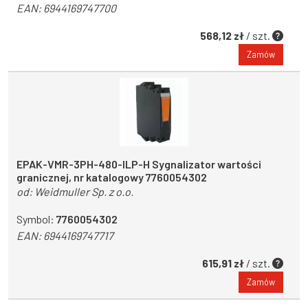
EAN:
6944169747700
568,12 zł
/ szt.
Zamów
EPAK-VMR-3PH-480-ILP-H Sygnalizator wartości
granicznej, nr katalogowy 7760054302
od:
Weidmuller Sp. z o.o.
Symbol:
7760054302
EAN:
6944169747717
615,91 zł
/ szt.
Zamów