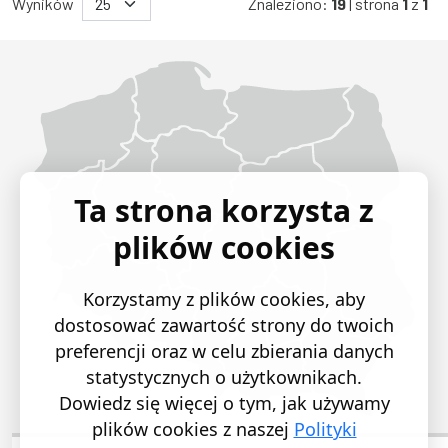
Wyników
Znaleziono:
19
| strona
1
z
1
Województwo Dolnośląskie
Województwo Kujawsko-pomorskie
Województwo Lubelskie
Województwo Lubuskie
Województwo Łódzkie
Województwo Małopolskie
Województwo Mazowieckie
Województwo Opolskie
Województwo Podkarpackie
Województwo Podlaskie
Województwo Pomorskie
Województwo Śląskie
Województwo Świętokrzyskie
Województwo Warmińsko-mazurskie
Województwo Wielkopolskie
Województwo Zachodniopomorskie
Ta strona korzysta z
plików cookies
Korzystamy z plików cookies, aby
dostosować zawartość strony do twoich
preferencji oraz w celu zbierania danych
statystycznych o użytkownikach.
Dowiedz się więcej o tym, jak używamy
plików cookies z naszej
Polityki