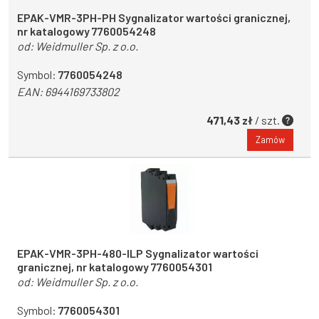
EPAK-VMR-3PH-PH Sygnalizator wartości granicznej,
nr katalogowy 7760054248
od:
Weidmuller Sp. z o.o.
Symbol:
7760054248
EAN:
6944169733802
471,43 zł
/ szt.
Zamów
EPAK-VMR-3PH-480-ILP Sygnalizator wartości
granicznej, nr katalogowy 7760054301
od:
Weidmuller Sp. z o.o.
Symbol:
7760054301