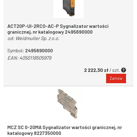
ACT20P-UI-2RCO-AC-P Sygnalizator wartości
granicznej, nr katalogowy 2495690000
od:
Weidmuller Sp. z o.o.
Symbol:
2495690000
EAN:
4050118505979
2 222,30 zł
/ szt.
Zamów
MCZ SC 0-20MA Sygnalizator wartości granicznej, nr
katalogowy 8227350000