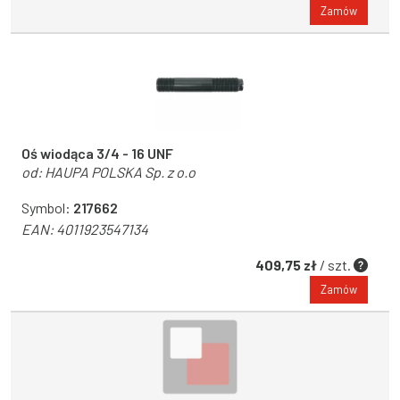
Zamów
Oś wiodąca 3/4 - 16 UNF
od:
HAUPA POLSKA Sp. z o.o
Symbol:
217662
EAN:
4011923547134
409,75 zł
/ szt.
Zamów