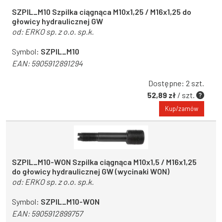
SZPIL_M10 Szpilka ciągnąca M10x1,25 / M16x1,25 do
głowicy hydraulicznej GW
od:
ERKO sp. z o.o. sp.k.
Symbol:
SZPIL_M10
EAN:
5905912891294
Dostępne: 2 szt.
52,89 zł
/ szt.
Kup/zamów
SZPIL_M10-WON Szpilka ciągnąca M10x1,5 / M16x1,25
do głowicy hydraulicznej GW (wycinaki WON)
od:
ERKO sp. z o.o. sp.k.
Symbol:
SZPIL_M10-WON
EAN:
5905912899757