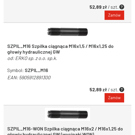
52,89 zł
/ szt.
Zamów
SZPIL_M16 Szpilka ciągnąca M16x1,5 / M16x1,25 do
głowiy hydraulicznej GW
od:
ERKO sp. z o.o. sp.k.
Symbol:
SZPIL_M16
EAN:
5905912891300
52,89 zł
/ szt.
Zamów
SZPIL_M16-WON Szpilka ciągnąca M16x2 / M16x1,25 do
głowiy hydraulicznej GW (wycinaki WON)