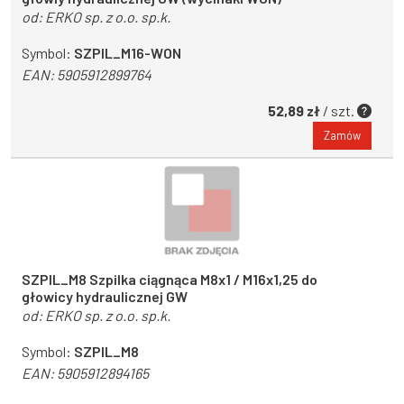
od:
ERKO sp. z o.o. sp.k.
Symbol:
SZPIL_M16-WON
EAN:
5905912899764
52,89 zł
/ szt.
Zamów
SZPIL_M8 Szpilka ciągnąca M8x1 / M16x1,25 do
głowicy hydraulicznej GW
od:
ERKO sp. z o.o. sp.k.
Symbol:
SZPIL_M8
EAN:
5905912894165