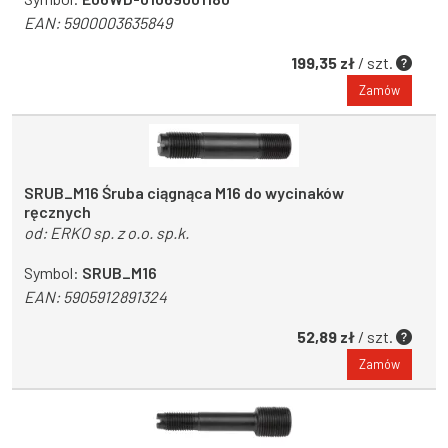
EAN:
5900003635849
199,35 zł
/ szt.
Zamów
SRUB_M16 Śruba ciągnąca M16 do wycinaków
ręcznych
od:
ERKO sp. z o.o. sp.k.
Symbol:
SRUB_M16
EAN:
5905912891324
52,89 zł
/ szt.
Zamów