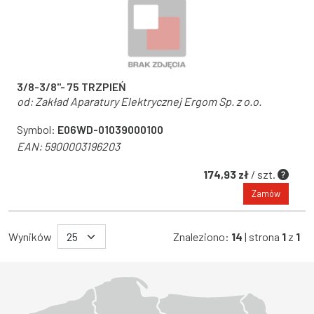
3/8-3/8"- 75 TRZPIEŃ
od:
Zakład Aparatury Elektrycznej Ergom Sp. z o.o.
Symbol:
E06WD-01039000100
EAN:
5900003196203
174,93 zł
/ szt.
Zamów
Wyników
Znaleziono:
14
| strona
1
z
1
Województwo Dolnośląskie
Województwo Kujawsko-pomorskie
Województwo Lubelskie
Województwo Lubuskie
Województwo Łódzkie
Województwo Małopolskie
Województwo Mazowieckie
Województwo Opolskie
Województwo Podkarpackie
Województwo Podlaskie
Województwo Pomorskie
Województwo Śląskie
Województwo Świętokrzyskie
Województwo Warmińsko-mazurskie
Województwo Wielkopolskie
Województwo Zachodniopomorskie