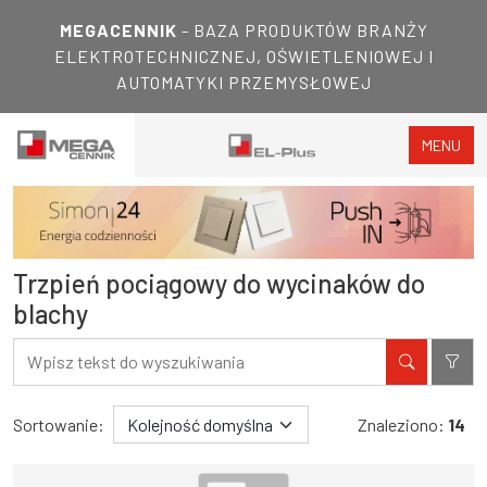
MEGACENNIK
- BAZA PRODUKTÓW BRANŻY
ELEKTROTECHNICZNEJ, OŚWIETLENIOWEJ I
AUTOMATYKI PRZEMYSŁOWEJ
MENU
Trzpień pociągowy do wycinaków do
blachy
Filtry
Wyniki wyszukiwania
Sortowanie:
Znaleziono:
14