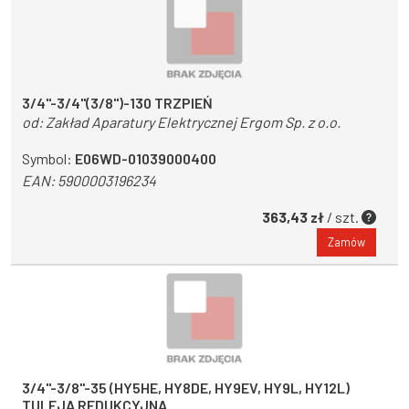
3/4"-3/4"(3/8")-130 TRZPIEŃ
od:
Zakład Aparatury Elektrycznej Ergom Sp. z o.o.
Symbol:
E06WD-01039000400
EAN:
5900003196234
363,43 zł
/ szt.
Zamów
3/4"-3/8"-35 (HY5HE, HY8DE, HY9EV, HY9L, HY12L)
TULEJA REDUKCYJNA