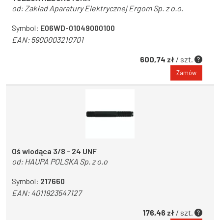
od:
Zakład Aparatury Elektrycznej Ergom Sp. z o.o.
Symbol:
E06WD-01049000100
EAN:
5900003210701
600,74 zł
/ szt.
Zamów
Oś wiodąca 3/8 - 24 UNF
od:
HAUPA POLSKA Sp. z o.o
Symbol:
217660
EAN:
4011923547127
176,46 zł
/ szt.