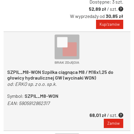
Dostępne: 3 szt.
52,89 zł
/ szt.
W wyprzedaży od
30,85 zł
Kup/zamów
SZPIL_M8-WON Szpilka ciągnąca M8 / M16x1,25 do
głowicy hydraulicznej GW (wycinaki WON)
od:
ERKO sp. z o.o. sp.k.
Symbol:
SZPIL_M8-WON
EAN:
5905912862317
68,01 zł
/ szt.
Zamów