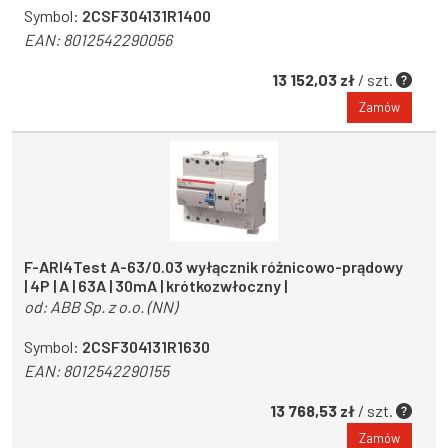
Symbol:
2CSF304131R1400
EAN:
8012542290056
13 152,03 zł
/ szt.
Zamów
F-ARI4Test A-63/0.03 wyłącznik różnicowo-prądowy
| 4P | A | 63A | 30mA | krótkozwłoczny |
od:
ABB Sp. z o.o. (NN)
Symbol:
2CSF304131R1630
EAN:
8012542290155
13 768,53 zł
/ szt.
Zamów