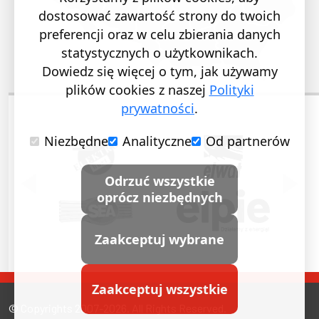
dostosować zawartość strony do twoich
preferencji oraz w celu zbierania danych
statystycznych o użytkownikach.
Dowiedz się więcej o tym, jak używamy
plików cookies z naszej
Polityki
prywatności
.
Niezbędne
Analityczne
Od partnerów
POPRZEDNI SLAJD
NASTĘ
Odrzuć wszystkie
oprócz niezbędnych
Zaakceptuj wybrane
Zaakceptuj wszystkie
© Copyrights 2007-2026. All Rights Reserved.