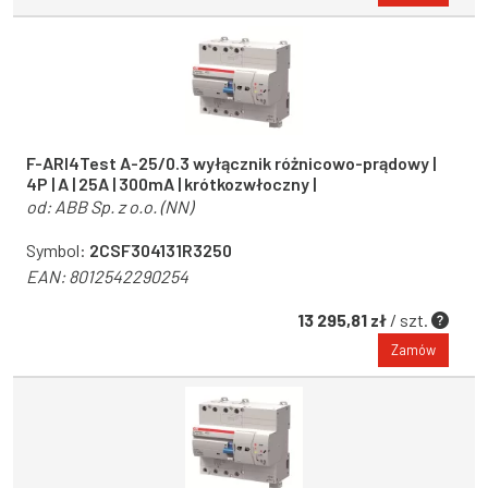
F-ARI4Test A-25/0.3 wyłącznik różnicowo-prądowy |
4P | A | 25A | 300mA | krótkozwłoczny |
od:
ABB Sp. z o.o. (NN)
Symbol:
2CSF304131R3250
EAN:
8012542290254
13 295,81 zł
/ szt.
Zamów