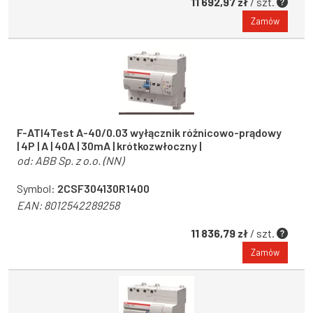
11 692,97 zł
/ szt.
Zamów
F-ATI4Test A-40/0.03 wyłącznik różnicowo-prądowy
| 4P | A | 40A | 30mA | krótkozwłoczny |
od:
ABB Sp. z o.o. (NN)
Symbol:
2CSF304130R1400
EAN:
8012542289258
11 836,79 zł
/ szt.
Zamów