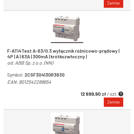
Zamów
F-ATI4Test A-63/0.3 wyłącznik różnicowo-prądowy |
4P | A | 63A | 300mA | krótkozwłoczny |
od:
ABB Sp. z o.o. (NN)
Symbol:
2CSF304130R3630
EAN:
8012542289654
12 699,90 zł
/ szt.
Zamów