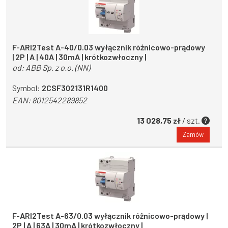
F-ARI2Test A-40/0.03 wyłącznik różnicowo-prądowy
| 2P | A | 40A | 30mA | krótkozwłoczny |
od:
ABB Sp. z o.o. (NN)
Symbol:
2CSF302131R1400
EAN:
8012542289852
13 028,75 zł
/ szt.
Zamów
F-ARI2Test A-63/0.03 wyłącznik różnicowo-prądowy |
2P | A | 63A | 30mA | krótkozwłoczny |