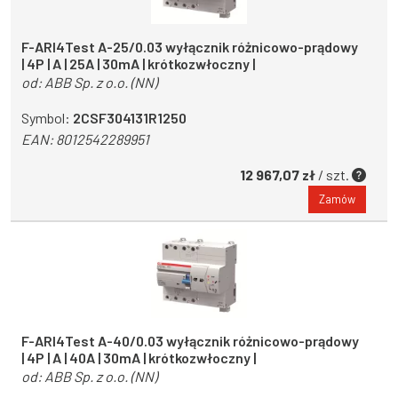
F-ARI4Test A-25/0.03 wyłącznik różnicowo-prądowy
| 4P | A | 25A | 30mA | krótkozwłoczny |
od:
ABB Sp. z o.o. (NN)
Symbol:
2CSF304131R1250
EAN:
8012542289951
12 967,07 zł
/ szt.
Zamów
F-ARI4Test A-40/0.03 wyłącznik różnicowo-prądowy
| 4P | A | 40A | 30mA | krótkozwłoczny |
od:
ABB Sp. z o.o. (NN)