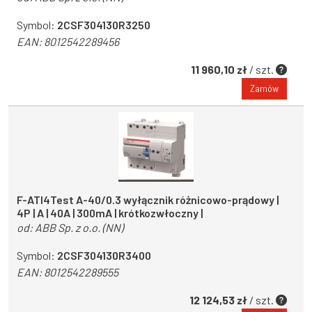
Symbol:
2CSF304130R3250
EAN:
8012542289456
11 960,10 zł
/ szt.
Zamów
F-ATI4Test A-40/0.3 wyłącznik różnicowo-prądowy |
4P | A | 40A | 300mA | krótkozwłoczny |
od:
ABB Sp. z o.o. (NN)
Symbol:
2CSF304130R3400
EAN:
8012542289555
12 124,53 zł
/ szt.