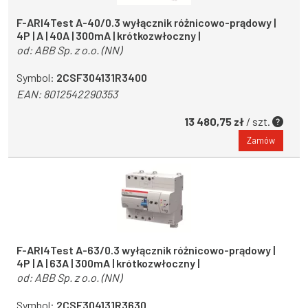
F-ARI4Test A-40/0.3 wyłącznik różnicowo-prądowy |
4P | A | 40A | 300mA | krótkozwłoczny |
od:
ABB Sp. z o.o. (NN)
Symbol:
2CSF304131R3400
EAN:
8012542290353
13 480,75 zł
/ szt.
Zamów
F-ARI4Test A-63/0.3 wyłącznik różnicowo-prądowy |
4P | A | 63A | 300mA | krótkozwłoczny |
od:
ABB Sp. z o.o. (NN)
Symbol:
2CSF304131R3630