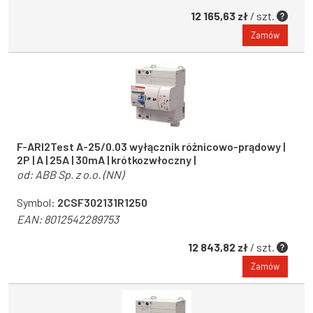
12 165,63 zł
/ szt.
Zamów
F-ARI2Test A-25/0.03 wyłącznik różnicowo-prądowy |
2P | A | 25A | 30mA | krótkozwłoczny |
od:
ABB Sp. z o.o. (NN)
Symbol:
2CSF302131R1250
EAN:
8012542289753
12 843,82 zł
/ szt.
Zamów