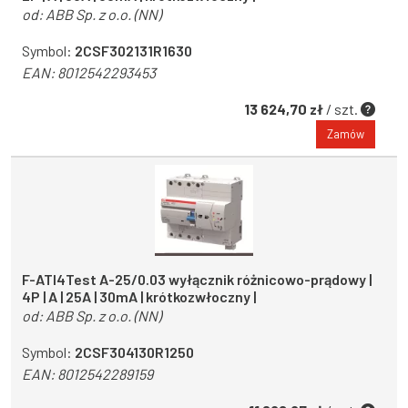
od:
ABB Sp. z o.o. (NN)
Symbol:
2CSF302131R1630
EAN:
8012542293453
13 624,70 zł
/ szt.
Zamów
F-ATI4Test A-25/0.03 wyłącznik różnicowo-prądowy |
4P | A | 25A | 30mA | krótkozwłoczny |
od:
ABB Sp. z o.o. (NN)
Symbol:
2CSF304130R1250
EAN:
8012542289159