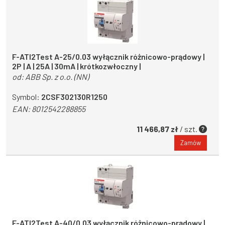
F-ATI2Test A-25/0.03 wyłącznik różnicowo-prądowy |
2P | A | 25A | 30mA | krótkozwłoczny |
od:
ABB Sp. z o.o. (NN)
Symbol:
2CSF302130R1250
EAN:
8012542288855
11 466,87 zł
/ szt.
Zamów
F-ATI2Test A-40/0.03 wyłącznik różnicowo-prądowy |