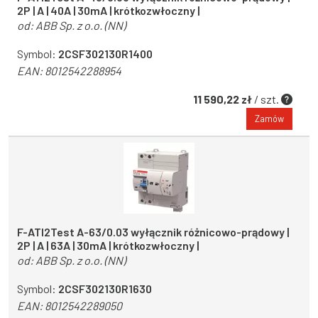
2P | A | 40A | 30mA | krótkozwłoczny |
od:
ABB Sp. z o.o. (NN)
Symbol:
2CSF302130R1400
EAN:
8012542288954
11 590,22 zł
/ szt.
Zamów
F-ATI2Test A-63/0.03 wyłącznik różnicowo-prądowy |
2P | A | 63A | 30mA | krótkozwłoczny |
od:
ABB Sp. z o.o. (NN)
Symbol:
2CSF302130R1630
EAN:
8012542289050