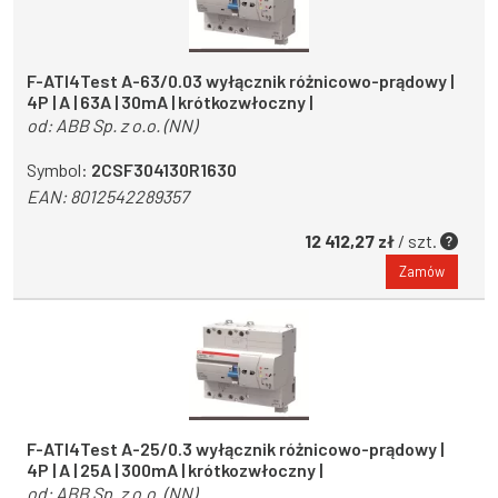
F-ATI4Test A-63/0.03 wyłącznik różnicowo-prądowy |
4P | A | 63A | 30mA | krótkozwłoczny |
od:
ABB Sp. z o.o. (NN)
Symbol:
2CSF304130R1630
EAN:
8012542289357
12 412,27 zł
/ szt.
Zamów
F-ATI4Test A-25/0.3 wyłącznik różnicowo-prądowy |
4P | A | 25A | 300mA | krótkozwłoczny |
od:
ABB Sp. z o.o. (NN)