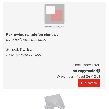
Pokrowiec na telefon pionowy
od:
ERKO sp. z o.o. sp.k.
Symbol:
M_TEL
EAN:
5905912865899
Dostępne: 1 szt.
na zapytanie
W wyprzedaży od
24,42 zł
Kup/zamów