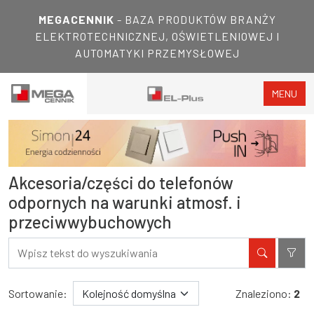
MEGACENNIK
- BAZA PRODUKTÓW BRANŻY
ELEKTROTECHNICZNEJ, OŚWIETLENIOWEJ I
AUTOMATYKI PRZEMYSŁOWEJ
MENU
Akcesoria/części do telefonów
odpornych na warunki atmosf. i
przeciwwybuchowych
Filtry
Wyniki wyszukiwania
Sortowanie:
Znaleziono:
2