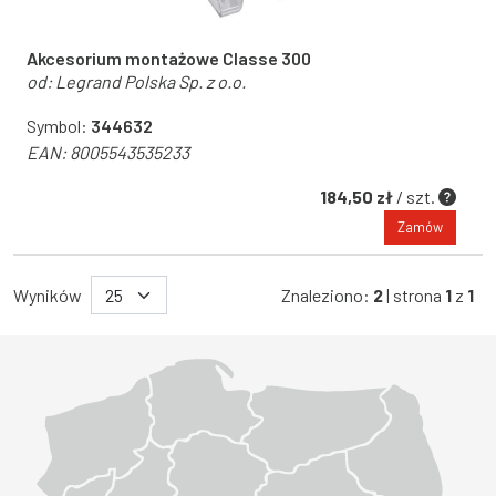
Akcesorium montażowe Classe 300
od:
Legrand Polska Sp. z o.o.
Symbol:
344632
EAN:
8005543535233
184,50 zł
/ szt.
Zamów
Wyników
Znaleziono:
2
| strona
1
z
1
Województwo Dolnośląskie
Województwo Kujawsko-pomorskie
Województwo Lubelskie
Województwo Lubuskie
Województwo Łódzkie
Województwo Małopolskie
Województwo Mazowieckie
Województwo Opolskie
Województwo Podkarpackie
Województwo Podlaskie
Województwo Pomorskie
Województwo Śląskie
Województwo Świętokrzyskie
Województwo Warmińsko-mazurskie
Województwo Wielkopolskie
Województwo Zachodniopomorskie