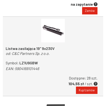
na zapytanie
Zamów
Listwa zasilająca 19" 9x230V
od:
C&C Partners Sp. z o.o.
Symbol:
LZ1U9GBW
EAN:
5904169101446
Dostępne: 28 szt.
104,55 zł
/ szt.
Kup/zamów