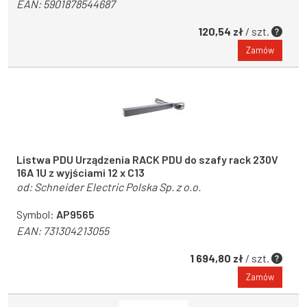
EAN:
5901878544687
120,54 zł
/ szt.
Zamów
Listwa PDU Urządzenia RACK PDU do szafy rack 230V
16A 1U z wyjściami 12 x C13
od:
Schneider Electric Polska Sp. z o.o.
Symbol:
AP9565
EAN:
731304213055
1 694,80 zł
/ szt.
Zamów