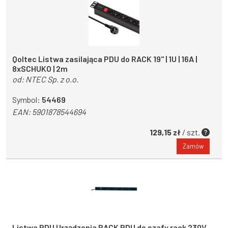
Qoltec Listwa zasilająca PDU do RACK 19'' | 1U | 16A |
8xSCHUKO | 2m
od:
NTEC Sp. z o.o.
Symbol:
54469
EAN:
5901878544694
129,15 zł
/ szt.
Zamów
Listwa PDU Urządzenia RACK PDU do szafy rack 230V