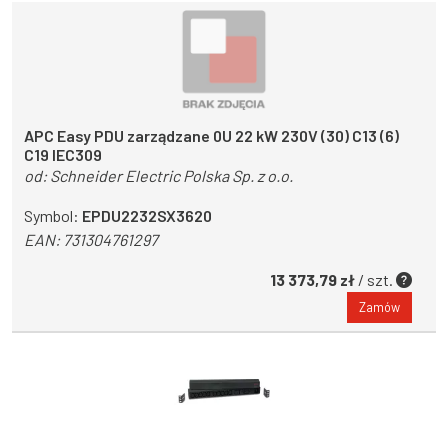
APC Easy PDU zarządzane 0U 22 kW 230V (30) C13 (6)
C19 IEC309
od:
Schneider Electric Polska Sp. z o.o.
Symbol:
EPDU2232SX3620
EAN:
731304761297
13 373,79 zł
/ szt.
Zamów