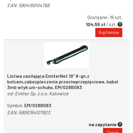
EAN:
5904169104768
Dostępne: 19 szt.
104,55 zł
/ szt.
Kup/zamów
Listwa zasilająca EmiterNet 19" 8-gn.z
bolcem,zabezpieczenie przeciwprzepięciowe, kabel
3mb wtyk uni-schuko, EM/028B083
od:
Emiter Sp. z o.o. Katowice
Symbol:
EM/028B083
EAN:
5906764107823
na zapytanie
Zamów