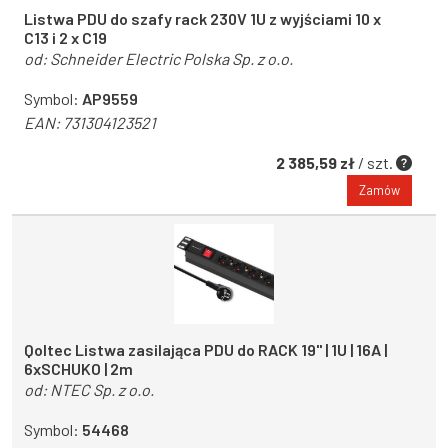
Listwa PDU do szafy rack 230V 1U z wyjściami 10 x
C13 i 2 x C19
od:
Schneider Electric Polska Sp. z o.o.
Symbol:
AP9559
EAN:
731304123521
2 385,59 zł
/ szt.
Zamów
Qoltec Listwa zasilająca PDU do RACK 19'' | 1U | 16A |
6xSCHUKO | 2m
od:
NTEC Sp. z o.o.
Symbol:
54468