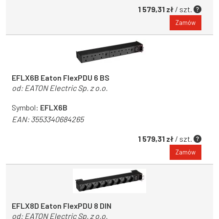
1 579,31 zł
/ szt.
Zamów
EFLX6B Eaton FlexPDU 6 BS
od:
EATON Electric Sp. z o.o.
Symbol:
EFLX6B
EAN:
3553340684265
1 579,31 zł
/ szt.
Zamów
EFLX8D Eaton FlexPDU 8 DIN
od:
EATON Electric Sp. z o.o.