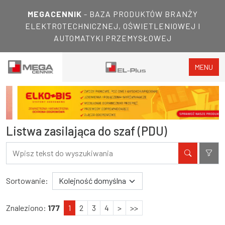
MEGACENNIK
- BAZA PRODUKTÓW BRANŻY
ELEKTROTECHNICZNEJ, OŚWIETLENIOWEJ I
AUTOMATYKI PRZEMYSŁOWEJ
MENU
Listwa zasilająca do szaf (PDU)
Filtry
Wyniki wyszukiwania
Sortowanie:
Znaleziono:
177
1
2
3
4
>
>>