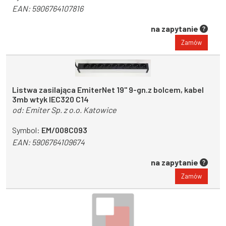
EAN:
5906764107816
na zapytanie
Zamów
Listwa zasilająca EmiterNet 19" 9-gn.z bolcem, kabel
3mb wtyk IEC320 C14
od:
Emiter Sp. z o.o. Katowice
Symbol:
EM/008C093
EAN:
5906764109674
na zapytanie
Zamów