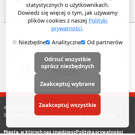
statystycznych o użytkownikach.
Dowiedz się więcej o tym, jak używamy
plików cookies z naszej
Polityki
prywatności
.
Niezbędne
Analityczne
Od partnerów
POPRZEDNI SLAJD
NASTĘ
Odrzuć wszystkie
oprócz niezbędnych
Zaakceptuj wybrane
Zaakceptuj wszystkie
© Copyrights 2007-2026. All Rights Reserved.
System Megacennik jest własnością
EL-Plus sp. z o.o.
Miasta, w których nas znajdziesz
Polityka prywatności