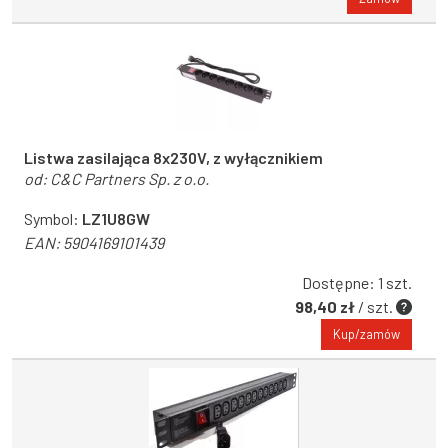
Listwa zasilająca 8x230V, z wyłącznikiem
od:
C&C Partners Sp. z o.o.
Symbol:
LZ1U8GW
EAN:
5904169101439
Dostępne: 1 szt.
98,40 zł
/ szt.
Kup/zamów