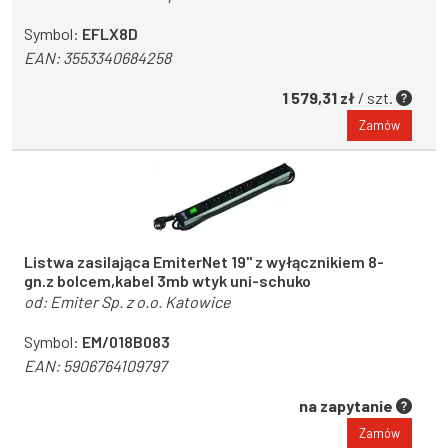
Symbol:
EFLX8D
EAN:
3553340684258
1 579,31 zł
/ szt.
Zamów
Listwa zasilająca EmiterNet 19" z wyłącznikiem 8-
gn.z bolcem,kabel 3mb wtyk uni-schuko
od:
Emiter Sp. z o.o. Katowice
Symbol:
EM/018B083
EAN:
5906764109797
na zapytanie
Zamów