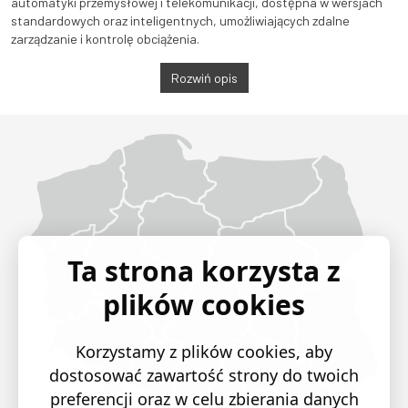
automatyki przemysłowej i telekomunikacji, dostępna w wersjach
standardowych oraz inteligentnych, umożliwiających zdalne
zarządzanie i kontrolę obciążenia.
Rozwiń opis
Województwo Dolnośląskie
Województwo Kujawsko-pomorskie
Województwo Lubelskie
Województwo Lubuskie
Województwo Łódzkie
Województwo Małopolskie
Województwo Mazowieckie
Województwo Opolskie
Województwo Podkarpackie
Województwo Podlaskie
Województwo Pomorskie
Województwo Śląskie
Województwo Świętokrzyskie
Województwo Warmińsko-mazurskie
Województwo Wielkopolskie
Województwo Zachodniopomorskie
Ta strona korzysta z
plików cookies
Korzystamy z plików cookies, aby
dostosować zawartość strony do twoich
preferencji oraz w celu zbierania danych