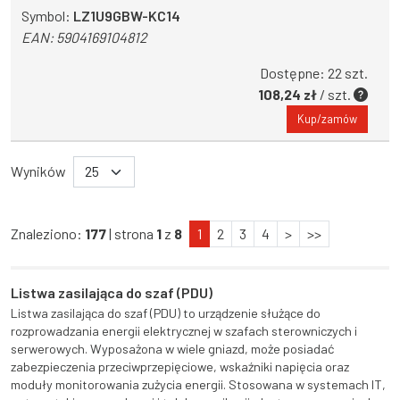
Symbol:
LZ1U9GBW-KC14
EAN:
5904169104812
Dostępne: 22 szt.
108,24 zł
/ szt.
Kup/zamów
Wyników
Znaleziono:
177
| strona
1
z
8
1
2
3
4
>
>>
Listwa zasilająca do szaf (PDU)
Listwa zasilająca do szaf (PDU) to urządzenie służące do
rozprowadzania energii elektrycznej w szafach sterowniczych i
serwerowych. Wyposażona w wiele gniazd, może posiadać
zabezpieczenia przeciwprzepięciowe, wskaźniki napięcia oraz
moduły monitorowania zużycia energii. Stosowana w systemach IT,