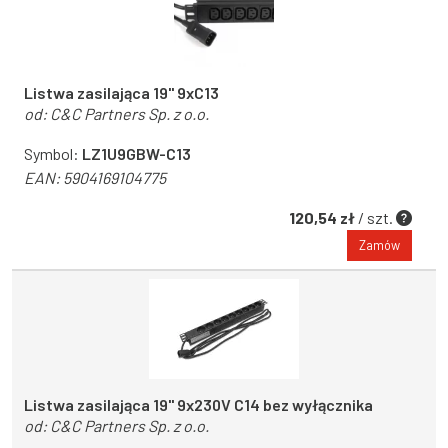
Listwa zasilająca 19" 9xC13
od:
C&C Partners Sp. z o.o.
Symbol:
LZ1U9GBW-C13
EAN:
5904169104775
120,54 zł
/ szt.
Zamów
Listwa zasilająca 19'' 9x230V C14 bez wyłącznika
od:
C&C Partners Sp. z o.o.