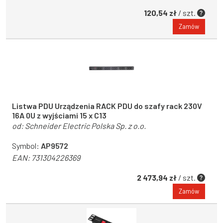
120,54 zł
/ szt.
Zamów
Listwa PDU Urządzenia RACK PDU do szafy rack 230V
16A 0U z wyjściami 15 x C13
od:
Schneider Electric Polska Sp. z o.o.
Symbol:
AP9572
EAN:
731304226369
2 473,94 zł
/ szt.
Zamów