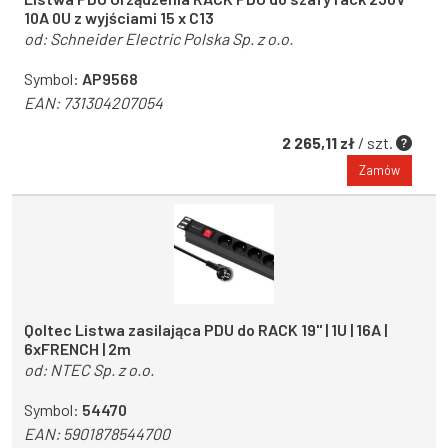
10A 0U z wyjściami 15 x C13
od:
Schneider Electric Polska Sp. z o.o.
Symbol:
AP9568
EAN:
731304207054
2 265,11 zł
/ szt.
Zamów
Qoltec Listwa zasilająca PDU do RACK 19'' | 1U | 16A |
6xFRENCH | 2m
od:
NTEC Sp. z o.o.
Symbol:
54470
EAN:
5901878544700