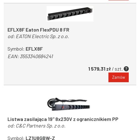
EFLX8F Eaton FlexPDU 8 FR
od:
EATON Electric Sp. z o.o.
Symbol:
EFLX8F
EAN:
3553340684241
1 579,31 zł
/ szt.
Zamów
Listwa zasilająca 19" 8x230V z ogranicznikiem PP
od:
C&C Partners Sp. z o.o.
Symbol:
LZ1U8GBW-Z