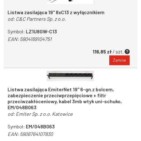
Listwa zasilająca 19'' 8xC13 z wyłącznikiem
od:
C&C Partners Sp. z o.o.
Symbol:
LZ1U8GW-C13
EAN:
5904169104751
116,85 zł
/ szt.
Zamów
Listwa zasilająca EmiterNet 19" 6-gn.z bolcem,
zabezpieczenie przeciwprzepięciowe + filtr
przeciwzakłóceniowy, kabel 3mb wtyk uni-schuko,
EM/048B063
od:
Emiter Sp. z o.o. Katowice
Symbol:
EM/048B063
EAN:
5906764107830