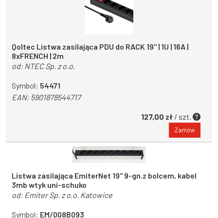
Qoltec Listwa zasilająca PDU do RACK 19'' | 1U | 16A |
8xFRENCH | 2m
od:
NTEC Sp. z o.o.
Symbol:
54471
EAN:
5901878544717
127,00 zł
/ szt.
Zamów
Listwa zasilająca EmiterNet 19" 9-gn.z bolcem, kabel
3mb wtyk uni-schuko
od:
Emiter Sp. z o.o. Katowice
Symbol:
EM/008B093