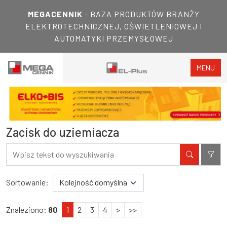
MEGACENNIK
- BAZA PRODUKTÓW BRANŻY
ELEKTROTECHNICZNEJ, OŚWIETLENIOWEJ I
AUTOMATYKI PRZEMYSŁOWEJ
MENU
Zacisk do uziemiacza
Filtry
Wyniki wyszukiwania
Sortowanie:
Znaleziono:
80
1
2
3
4
>
>>