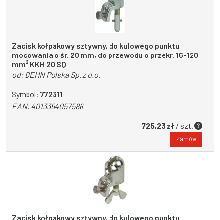
Zacisk kołpakowy sztywny, do kulowego punktu
mocowania o śr. 20 mm, do przewodu o przekr. 16-120
mm² KKH 20 SQ
od:
DEHN Polska Sp. z o.o.
Symbol:
772311
EAN:
4013364057586
725,23 zł
/ szt.
Zamów
Zacisk kołpakowy sztywny, do kulowego punktu