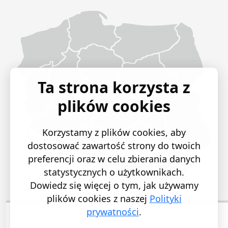
Województwo Dolnośląskie
Województwo Kujawsko-pomorskie
Województwo Lubelskie
Województwo Lubuskie
Województwo Łódzkie
Województwo Małopolskie
Województwo Mazowieckie
Województwo Opolskie
Województwo Podkarpackie
Województwo Podlaskie
Województwo Pomorskie
Województwo Śląskie
Województwo Świętokrzyskie
Województwo Warmińsko-mazurskie
Województwo Wielkopolskie
Województwo Zachodniopomorskie
Ta strona korzysta z
plików cookies
Korzystamy z plików cookies, aby
dostosować zawartość strony do twoich
preferencji oraz w celu zbierania danych
statystycznych o użytkownikach.
Dowiedz się więcej o tym, jak używamy
plików cookies z naszej
Polityki
prywatności
.