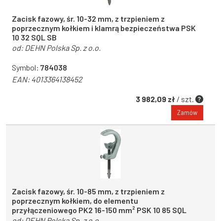
Zacisk fazowy, śr. 10-32 mm, z trzpieniem z
poprzecznym kołkiem i klamrą bezpieczeństwa PSK
10 32 SQL SB
od:
DEHN Polska Sp. z o.o.
Symbol:
784038
EAN:
4013364138452
3 982,09 zł
/ szt.
Zamów
Zacisk fazowy, śr. 10-85 mm, z trzpieniem z
poprzecznym kołkiem, do elementu
przyłączeniowego PK2 16-150 mm² PSK 10 85 SQL
od:
DEHN Polska Sp. z o.o.