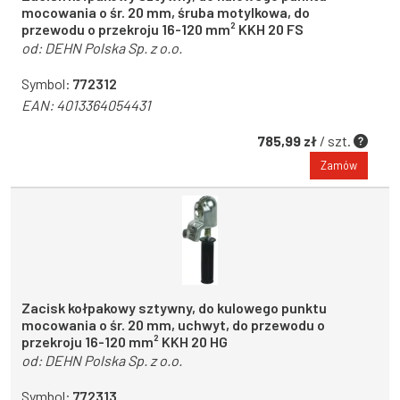
mocowania o śr. 20 mm, śruba motylkowa, do
przewodu o przekroju 16-120 mm² KKH 20 FS
od:
DEHN Polska Sp. z o.o.
Symbol:
772312
EAN:
4013364054431
785,99 zł
/ szt.
Zamów
Zacisk kołpakowy sztywny, do kulowego punktu
mocowania o śr. 20 mm, uchwyt, do przewodu o
przekroju 16-120 mm² KKH 20 HG
od:
DEHN Polska Sp. z o.o.
Symbol:
772313