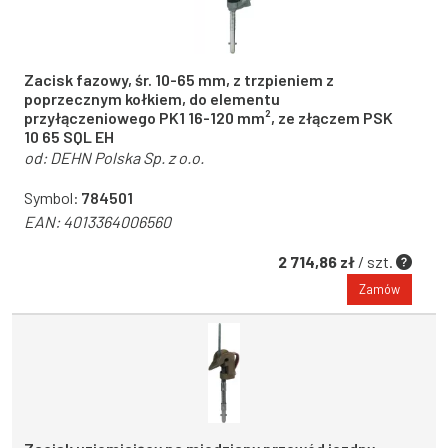
Zacisk fazowy, śr. 10-65 mm, z trzpieniem z
poprzecznym kołkiem, do elementu
przyłączeniowego PK1 16-120 mm², ze złączem PSK
10 65 SQL EH
od:
DEHN Polska Sp. z o.o.
Symbol:
784501
EAN:
4013364006560
2 714,86 zł
/ szt.
Zamów