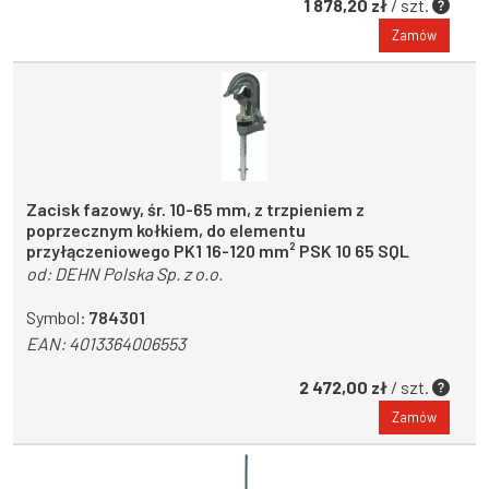
1 878,20 zł
/ szt.
Zamów
Zacisk fazowy, śr. 10-65 mm, z trzpieniem z
poprzecznym kołkiem, do elementu
przyłączeniowego PK1 16-120 mm² PSK 10 65 SQL
od:
DEHN Polska Sp. z o.o.
Symbol:
784301
EAN:
4013364006553
2 472,00 zł
/ szt.
Zamów