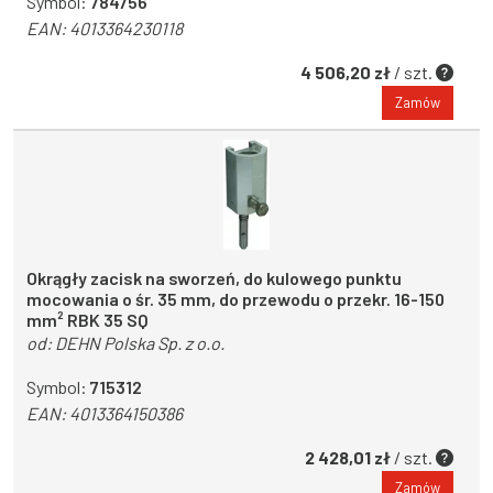
Symbol:
784756
EAN:
4013364230118
4 506,20 zł
/ szt.
Zamów
Okrągły zacisk na sworzeń, do kulowego punktu
mocowania o śr. 35 mm, do przewodu o przekr. 16-150
mm² RBK 35 SQ
od:
DEHN Polska Sp. z o.o.
Symbol:
715312
EAN:
4013364150386
2 428,01 zł
/ szt.
Zamów