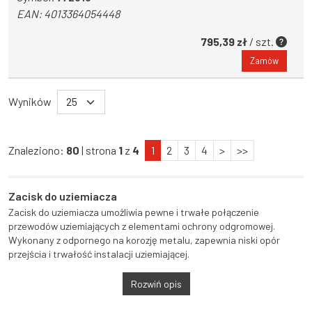
EAN:
4013364054448
795,39 zł
/ szt.
Zamów
Wyników
Znaleziono:
80
| strona
1
z
4
1
2
3
4
>
>>
Zacisk do uziemiacza
Zacisk do uziemiacza umożliwia pewne i trwałe połączenie
przewodów uziemiających z elementami ochrony odgromowej.
Wykonany z odpornego na korozję metalu, zapewnia niski opór
przejścia i trwałość instalacji uziemiającej.
Rozwiń opis