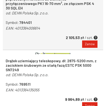
przyłączeniowego PK1 16-70 mm², ze złączem PSK 4
30 SQL EH
od:
DEHN Polska Sp. z o.o.
Symbol:
784401
EAN:
4013364006614
2 105,53 zł
/ szt.
Zamów
Drążek uziemiający teleskopowy, dł. 2875-5200 mm, z
zaciskiem śrubowym ze stałą fazą ESTC PSK 5000
SN7249
od:
DEHN Polska Sp. z o.o.
Symbol:
769511
EAN:
4013364135055
9 964,89 zł
/ szt.
Zamów