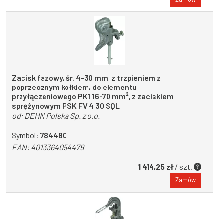
Zacisk fazowy, śr. 4-30 mm, z trzpieniem z
poprzecznym kołkiem, do elementu
przyłączeniowego PK1 16-70 mm², z zaciskiem
sprężynowym PSK FV 4 30 SQL
od:
DEHN Polska Sp. z o.o.
Symbol:
784480
EAN:
4013364054479
1 414,25 zł
/ szt.
Zamów