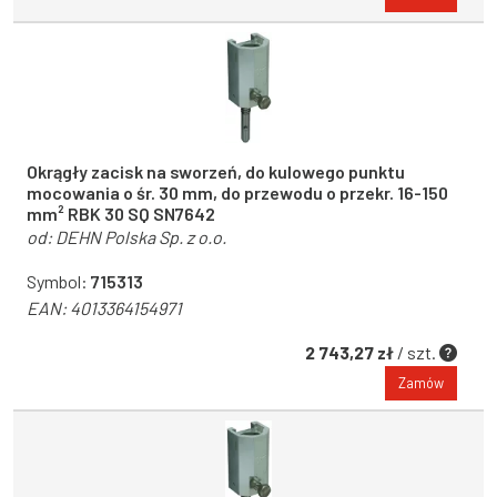
Okrągły zacisk na sworzeń, do kulowego punktu
mocowania o śr. 30 mm, do przewodu o przekr. 16-150
mm² RBK 30 SQ SN7642
od:
DEHN Polska Sp. z o.o.
Symbol:
715313
EAN:
4013364154971
2 743,27 zł
/ szt.
Zamów