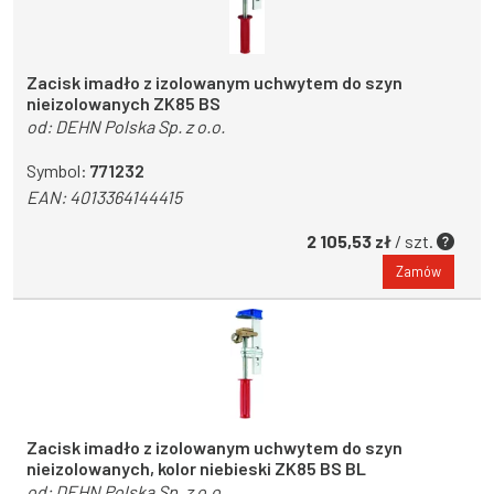
Zacisk imadło z izolowanym uchwytem do szyn
nieizolowanych ZK85 BS
od:
DEHN Polska Sp. z o.o.
Symbol:
771232
EAN:
4013364144415
2 105,53 zł
/ szt.
Zamów
Zacisk imadło z izolowanym uchwytem do szyn
nieizolowanych, kolor niebieski ZK85 BS BL
od:
DEHN Polska Sp. z o.o.