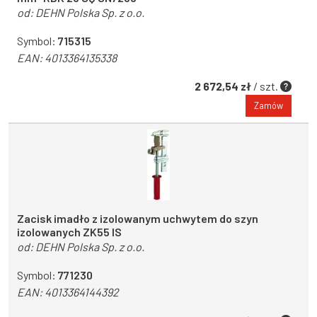
od:
DEHN Polska Sp. z o.o.
Symbol:
715315
EAN:
4013364135338
2 672,54 zł
/ szt.
Zamów
Zacisk imadło z izolowanym uchwytem do szyn
izolowanych ZK55 IS
od:
DEHN Polska Sp. z o.o.
Symbol:
771230
EAN:
4013364144392