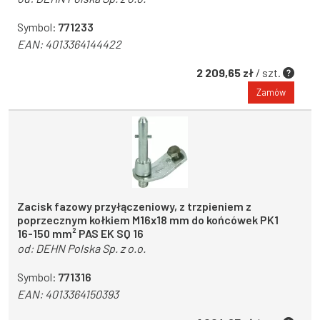
Symbol:
771233
EAN:
4013364144422
2 209,65 zł
/ szt.
Zamów
Zacisk fazowy przyłączeniowy, z trzpieniem z
poprzecznym kołkiem M16x18 mm do końcówek PK1
16-150 mm² PAS EK SQ 16
od:
DEHN Polska Sp. z o.o.
Symbol:
771316
EAN:
4013364150393