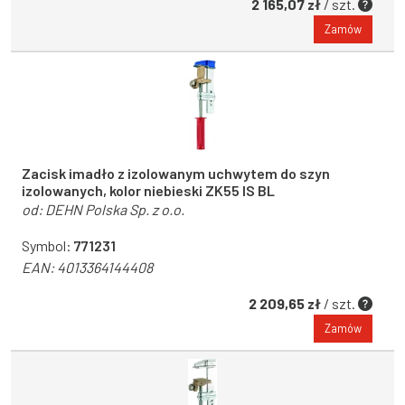
2 165,07 zł
/ szt.
Zamów
Zacisk imadło z izolowanym uchwytem do szyn
izolowanych, kolor niebieski ZK55 IS BL
od:
DEHN Polska Sp. z o.o.
Symbol:
771231
EAN:
4013364144408
2 209,65 zł
/ szt.
Zamów