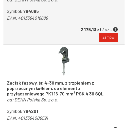
Symbol:
784085
EAN:
4013364018686
2 175,13 zł
/ szt.
Zamów
Zacisk fazowy, śr. 4-30 mm, z trzpieniem z
poprzecznym kołkiem, do elementu
przyłączeniowego PK1 16-70 mm² PSK 4 30 SQL
od:
DEHN Polska Sp. z o.o.
Symbol:
784201
EAN:
4013364006591