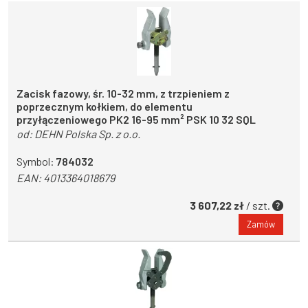
Zacisk fazowy, śr. 10-32 mm, z trzpieniem z
poprzecznym kołkiem, do elementu
przyłączeniowego PK2 16-95 mm² PSK 10 32 SQL
od:
DEHN Polska Sp. z o.o.
Symbol:
784032
EAN:
4013364018679
3 607,22 zł
/ szt.
Zamów