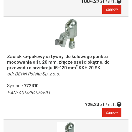
1 004,27 zł
/ szt.
Zamów
Zacisk kołpakowy sztywny, do kulowego punktu
mocowania o śr. 20 mm, złącze sześciokątne, do
przewodu o przekroju 16-120 mm² KKH 20 SK
od:
DEHN Polska Sp. z o.o.
Symbol:
772310
EAN:
4013364057593
725,23 zł
/ szt.
Zamów