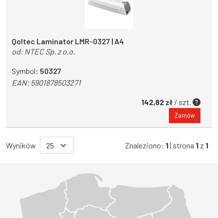
Qoltec Laminator LMR-0327 | A4
od:
NTEC Sp. z o.o.
Symbol:
50327
EAN:
5901878503271
142,82 zł
/ szt.
Zamów
Wyników
Znaleziono:
1
| strona
1
z
1
Województwo Dolnośląskie
Województwo Kujawsko-pomorskie
Województwo Lubelskie
Województwo Lubuskie
Województwo Łódzkie
Województwo Małopolskie
Województwo Mazowieckie
Województwo Opolskie
Województwo Podkarpackie
Województwo Podlaskie
Województwo Pomorskie
Województwo Śląskie
Województwo Świętokrzyskie
Województwo Warmińsko-mazurskie
Województwo Wielkopolskie
Województwo Zachodniopomorskie