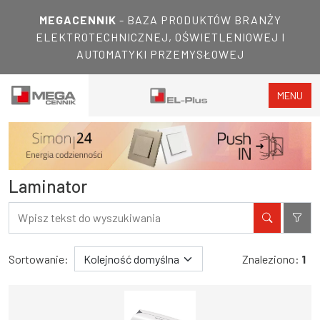
MEGACENNIK
- BAZA PRODUKTÓW BRANŻY
ELEKTROTECHNICZNEJ, OŚWIETLENIOWEJ I
AUTOMATYKI PRZEMYSŁOWEJ
MENU
Laminator
Filtry
Wyniki wyszukiwania
Sortowanie:
Znaleziono:
1