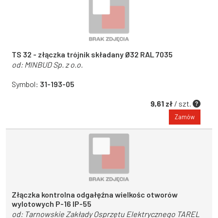
TS 32 - złączka trójnik składany Ø32 RAL 7035
od:
MINBUD Sp. z o.o.
Symbol:
31-193-05
9,61 zł
/ szt.
Zamów
Złączka kontrolna odgałęźna wielkośc otworów
wylotowych P-16 IP-55
od:
Tarnowskie Zakłady Osprzętu Elektrycznego TAREL