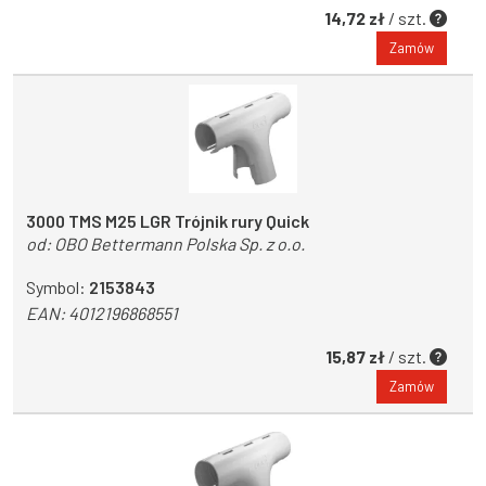
14,72 zł
/ szt.
Zamów
3000 TMS M25 LGR Trójnik rury Quick
od:
OBO Bettermann Polska Sp. z o.o.
Symbol:
2153843
EAN:
4012196868551
15,87 zł
/ szt.
Zamów