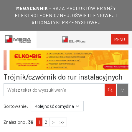
MEGACENNIK
- BAZA PRODUKTÓW BRANŻY
ELEKTROTECHNICZNEJ, OŚWIETLENIOWEJ I
AUTOMATYKI PRZEMYSŁOWEJ
MENU
Trójnik/czwórnik do rur instalacyjnych
Filtry
Wyniki wyszukiwania
Sortowanie:
Znaleziono:
36
1
2
>
>>