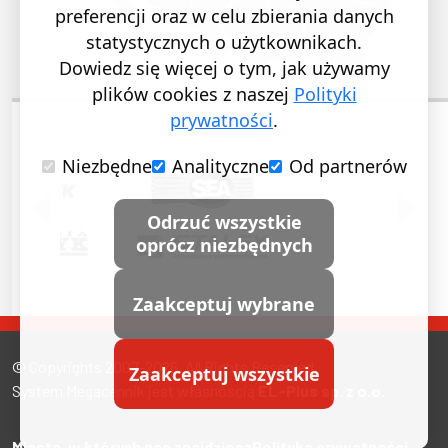
preferencji oraz w celu zbierania danych
statystycznych o użytkownikach.
Dowiedz się więcej o tym, jak używamy
plików cookies z naszej
Polityki
prywatności
.
Niezbędne
Analityczne
Od partnerów
POPRZEDNI SLAJD
NASTĘ
Odrzuć wszystkie
oprócz niezbędnych
Zaakceptuj wybrane
© Copyrights 2007-2026. All Rights Reserved.
Zaakceptuj wszystkie
System Megacennik jest własnością
EL-Plus sp. z o.o.
Miasta, w których nas znajdziesz
Polityka prywatności