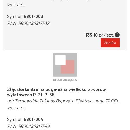
sp. z o.o.
Symbol:
5601-003
EAN:
5900280817532
135,18 zł
/ szt.
Zamów
Złączka kontrolna odgałęźna wielkośc otworów
wylotowych P-21 IP-55
od:
Tarnowskie Zakłady Osprzętu Elektrycznego TAREL
sp. z o.o.
Symbol:
5601-004
EAN:
5900280817549