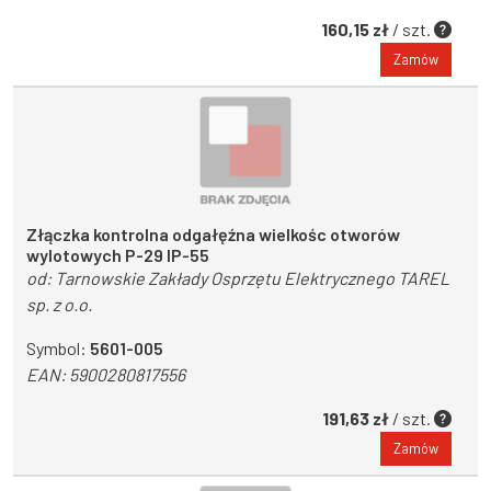
160,15 zł
/ szt.
Zamów
Złączka kontrolna odgałęźna wielkośc otworów
wylotowych P-29 IP-55
od:
Tarnowskie Zakłady Osprzętu Elektrycznego TAREL
sp. z o.o.
Symbol:
5601-005
EAN:
5900280817556
191,63 zł
/ szt.
Zamów