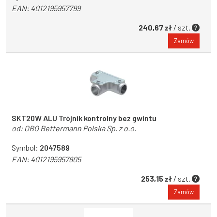
EAN:
4012195957799
240,67 zł
/ szt.
Zamów
SKT20W ALU Trójnik kontrolny bez gwintu
od:
OBO Bettermann Polska Sp. z o.o.
Symbol:
2047589
EAN:
4012195957805
253,15 zł
/ szt.
Zamów