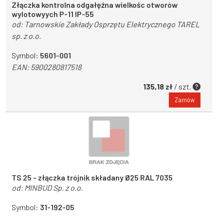
Złączka kontrolna odgałęźna wielkośc otworów
wylotowyych P-11 IP-55
od:
Tarnowskie Zakłady Osprzętu Elektrycznego TAREL
sp. z o.o.
Symbol:
5601-001
EAN:
5900280817518
135,18 zł
/ szt.
Zamów
TS 25 - złączka trójnik składany Ø25 RAL 7035
od:
MINBUD Sp. z o.o.
Symbol:
31-192-05