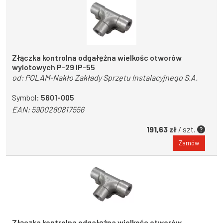
Złączka kontrolna odgałęźna wielkośc otworów
wylotowych P-29 IP-55
od:
POLAM-Nakło Zakłady Sprzętu Instalacyjnego S.A.
Symbol:
5601-005
EAN:
5900280817556
191,63 zł
/ szt.
Zamów
Złączka kontrolna odgałęźna wielkośc otworów