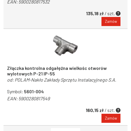
EAN:
5900280817532
135,18 zł
/ szt.
Zamów
Złączka kontrolna odgałęźna wielkośc otworów
wylotowych P-21 IP-55
od:
POLAM-Nakło Zakłady Sprzętu Instalacyjnego S.A.
Symbol:
5601-004
EAN:
5900280817549
160,15 zł
/ szt.
Zamów