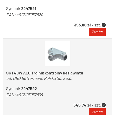
Symbol:
2047591
EAN:
4012195957829
353,88 zł
/ szt.
Zamów
SKT40W ALU Trójnik kontrolny bez gwintu
od:
OBO Bettermann Polska Sp. z o.o.
Symbol:
2047592
EAN:
4012195957836
545,74 zł
/ szt.
Zamów