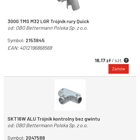
3000 TMS M32 LGR Trójnik rury Quick
od:
OBO Bettermann Polska Sp. z o.o.
Symbol:
2153845
EAN:
4012196868568
18,17 zł
/ szt.
Zamów
SKT16W ALU Trójnik kontrolny bez gwintu
od:
OBO Bettermann Polska Sp. z o.o.
Symbol:
2047588