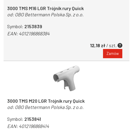
3000 TMS M16 LGR Trójnik rury Quick
od:
OBO Bettermann Polska Sp. z o.o.
Symbol:
2153839
EAN:
4012196868384
12,18 zł
/ szt.
Zamów
3000 TMS M20 LGR Trójnik rury Quick
od:
OBO Bettermann Polska Sp. z o.o.
Symbol:
2153841
EAN:
4012196868414