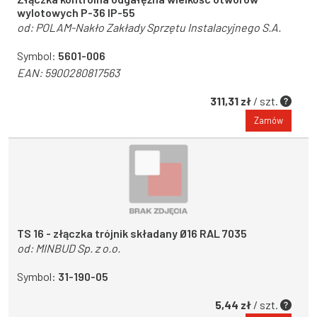
wylotowych P-36 IP-55
od:
POLAM-Nakło Zakłady Sprzętu Instalacyjnego S.A.
Symbol:
5601-006
EAN:
5900280817563
311,31 zł
/ szt.
Zamów
TS 16 - złączka trójnik składany Ø16 RAL 7035
od:
MINBUD Sp. z o.o.
Symbol:
31-190-05
5,44 zł
/ szt.