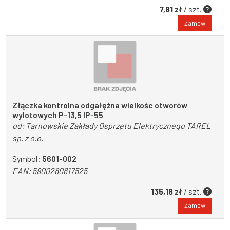
7,81 zł
/ szt.
Zamów
Złączka kontrolna odgałęźna wielkośc otworów
wylotowych P-13,5 IP-55
od:
Tarnowskie Zakłady Osprzętu Elektrycznego TAREL
sp. z o.o.
Symbol:
5601-002
EAN:
5900280817525
135,18 zł
/ szt.
Zamów