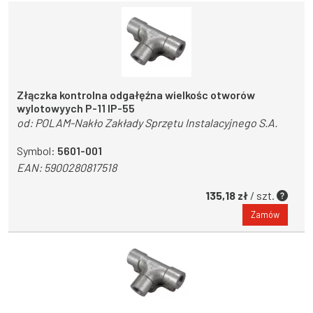
Złączka kontrolna odgałęźna wielkośc otworów
wylotowyych P-11 IP-55
od:
POLAM-Nakło Zakłady Sprzętu Instalacyjnego S.A.
Symbol:
5601-001
EAN:
5900280817518
135,18 zł
/ szt.
Zamów