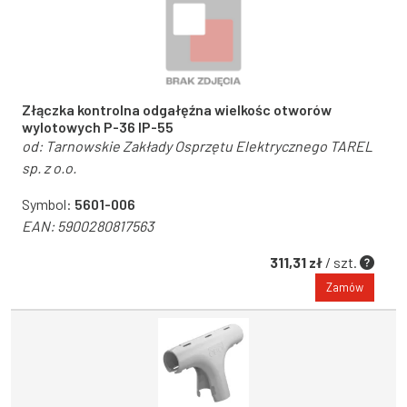
Złączka kontrolna odgałęźna wielkośc otworów
wylotowych P-36 IP-55
od:
Tarnowskie Zakłady Osprzętu Elektrycznego TAREL
sp. z o.o.
Symbol:
5601-006
EAN:
5900280817563
311,31 zł
/ szt.
Zamów