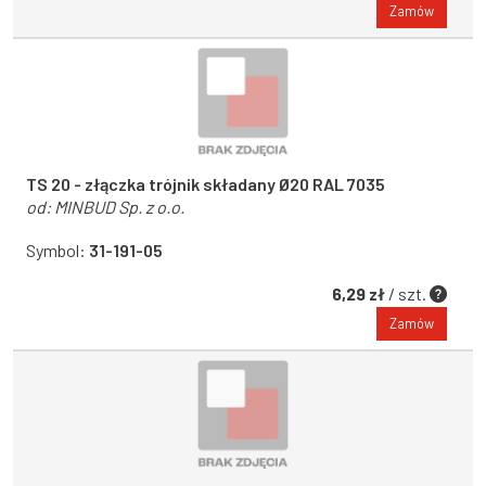
Zamów
TS 20 - złączka trójnik składany Ø20 RAL 7035
od:
MINBUD Sp. z o.o.
Symbol:
31-191-05
6,29 zł
/ szt.
Zamów