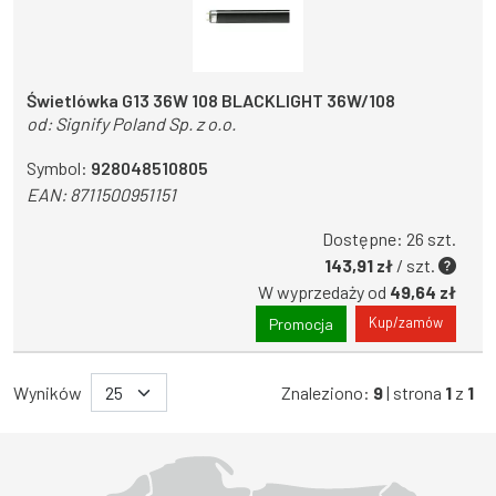
Świetlówka G13 36W 108 BLACKLIGHT 36W/108
od:
Signify Poland Sp. z o.o.
Symbol:
928048510805
EAN:
8711500951151
Dostępne: 26 szt.
143,91 zł
/ szt.
W wyprzedaży od
49,64 zł
Kup/zamów
Promocja
Wyników
Znaleziono:
9
| strona
1
z
1
Województwo Dolnośląskie
Województwo Kujawsko-pomorskie
Województwo Lubelskie
Województwo Lubuskie
Województwo Łódzkie
Województwo Małopolskie
Województwo Mazowieckie
Województwo Opolskie
Województwo Podkarpackie
Województwo Podlaskie
Województwo Pomorskie
Województwo Śląskie
Województwo Świętokrzyskie
Województwo Warmińsko-mazurskie
Województwo Wielkopolskie
Województwo Zachodniopomorskie