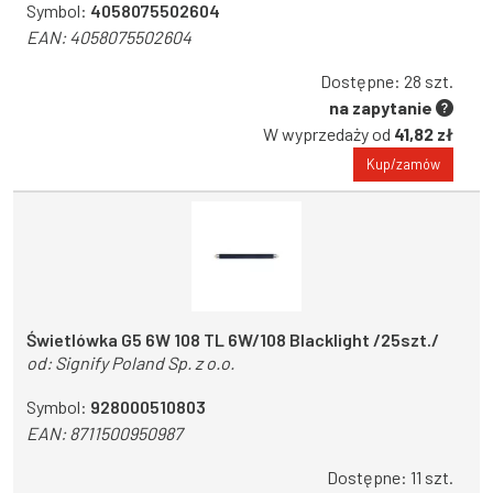
Symbol:
4058075502604
EAN:
4058075502604
Dostępne: 28 szt.
na zapytanie
W wyprzedaży od
41,82 zł
Kup/zamów
Świetlówka G5 6W 108 TL 6W/108 Blacklight /25szt./
od:
Signify Poland Sp. z o.o.
Symbol:
928000510803
EAN:
8711500950987
Dostępne: 11 szt.