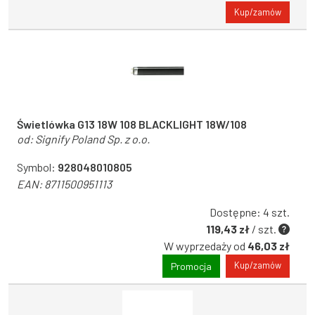
Kup/zamów
Świetlówka G13 18W 108 BLACKLIGHT 18W/108
od:
Signify Poland Sp. z o.o.
Symbol:
928048010805
EAN:
8711500951113
Dostępne: 4 szt.
119,43 zł
/ szt.
W wyprzedaży od
46,03 zł
Kup/zamów
Promocja