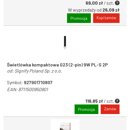
69,00 zł
/ szt.
W wyprzedaży od
26,09 zł
Kup/zamów
Promocja
Świetlówka kompaktowa G23 (2-pin) 9W PL-S 2P
od:
Signify Poland Sp. z o.o.
Symbol:
927901710807
EAN:
8711500950901
116,85 zł
/ szt.
Zamów
Promocja