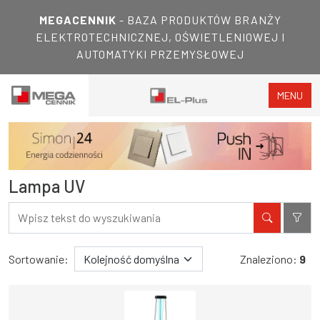
MEGACENNIK
- BAZA PRODUKTÓW BRANŻY
ELEKTROTECHNICZNEJ, OŚWIETLENIOWEJ I
AUTOMATYKI PRZEMYSŁOWEJ
MENU
Lampa UV
Filtry
Wyniki wyszukiwania
Sortowanie:
Znaleziono:
9