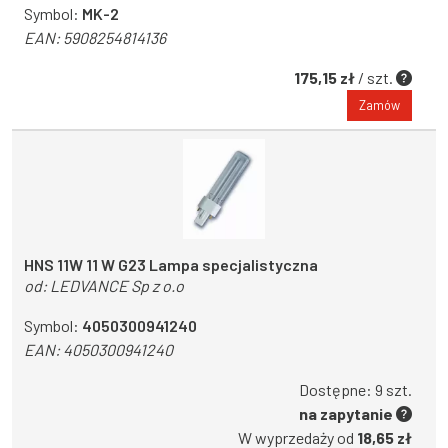
Symbol:
MK-2
EAN:
5908254814136
175,15 zł
/ szt.
Zamów
HNS 11W 11 W G23 Lampa specjalistyczna
od:
LEDVANCE Sp z o.o
Symbol:
4050300941240
EAN:
4050300941240
Dostępne: 9 szt.
na zapytanie
W wyprzedaży od
18,65 zł