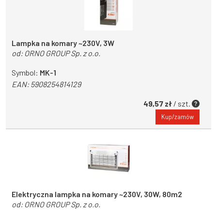
Lampka na komary ~230V, 3W
od:
ORNO GROUP Sp. z o.o.
Symbol:
MK-1
EAN:
5908254814129
49,57 zł
/ szt.
Kup/zamów
Elektryczna lampka na komary ~230V, 30W, 80m2
od:
ORNO GROUP Sp. z o.o.