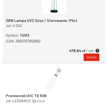
38W Lampa UVC Ozon / Sterowanie: Pilot
od:
V-TAC
Symbol:
11203
EAN:
3800157656962
476,64 zł
/ szt.
Zamów
Promiennik UVC T8 15W
od:
LEDVANCE Sp z o.o