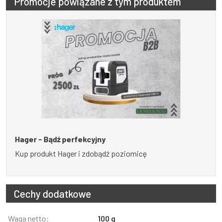
Promocje powiązane z tym produktem
Hager - Bądź perfekcyjny
Kup produkt Hager i zdobądź poziomicę
Cechy dodatkowe
Informacja
Waga netto:
Wartość
100 g