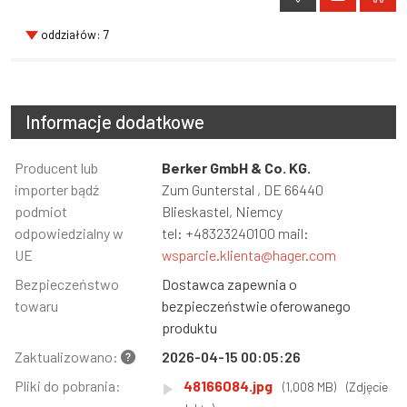
oddziałów: 7
Informacje dodatkowe
Informacja
Producent lub
Wartość
Berker GmbH & Co. KG.
importer bądź
Zum Gunterstal , DE 66440
podmiot
Blieskastel, Niemcy
odpowiedzialny w
tel: +48323240100 mail:
UE
wsparcie.klienta@hager.com
Bezpieczeństwo
Dostawca zapewnia o
towaru
bezpieczeństwie oferowanego
produktu
Zaktualizowano:
2026-04-15 00:05:26
Pliki do pobrania:
48166084.jpg
(1,008 MB)
(Zdjęcie