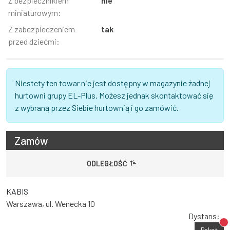
Z bezpiecznikiem
nie
miniaturowym:
Z zabezpieczeniem
tak
przed dziećmi:
Niestety ten towar nie jest dostępny w magazynie żadnej
hurtowni grupy EL-Plus. Możesz jednak skontaktować się
z wybraną przez Siebie hurtownią i go zamówić.
Zamów
ODLEGŁOŚĆ
KABIS
Warszawa, ul. Wenecka 10
Dystans:
Br