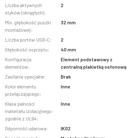
Liczba aktywnych
2
styków (okrągłych):
Min. głębokość puszki
32 mm
montażowej:
Liczba portów USB-C:
2
Głębokość osprzętu:
40 mm
Konfiguracja
Element podstawowy z
elementów:
centralną plakietką osłonową
Zasilanie specjalne:
Brak
Kolor elementu
Inne
przełączającego:
Klasa palności
Inne
materiału izolacyjnego
zgodnie z UL94:
Odporność udarowa:
IK02