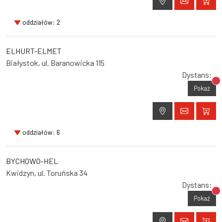
oddziałów: 2
ELHURT-ELMET
Białystok, ul. Baranowicka 115
Dystans:
Br
Pokaż
oddziałów: 6
BYCHOWO-HEL
Kwidzyn, ul. Toruńska 34
Dystans:
Br
Pokaż