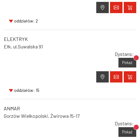
oddziałów: 2
ELEKTRYK
Ełk, ul.Suwalska 91
Dystans:
Br
Pokaż
oddziałów: 15
ANMAR
Gorzów Wielkopolski, Żwirowa 15-17
Dystans:
Br
Pokaż