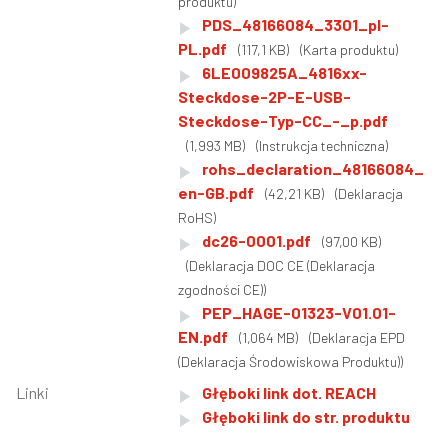
produktu)
PDS_48166084_3301_pl-
PL.pdf
(117,1 KB)
(Karta produktu)
6LE009825A_4816xx-
Steckdose-2P-E-USB-
Steckdose-Typ-CC_-_p.pdf
(1,993 MB)
(Instrukcja techniczna)
rohs_declaration_48166084_
en-GB.pdf
(42,21 KB)
(Deklaracja
RoHS)
dc26-0001.pdf
(97,00 KB)
(Deklaracja DOC CE (Deklaracja
zgodności CE))
PEP_HAGE-01323-V01.01-
EN.pdf
(1,064 MB)
(Deklaracja EPD
(Deklaracja Środowiskowa Produktu))
Linki
Głęboki link dot. REACH
Głęboki link do str. produktu