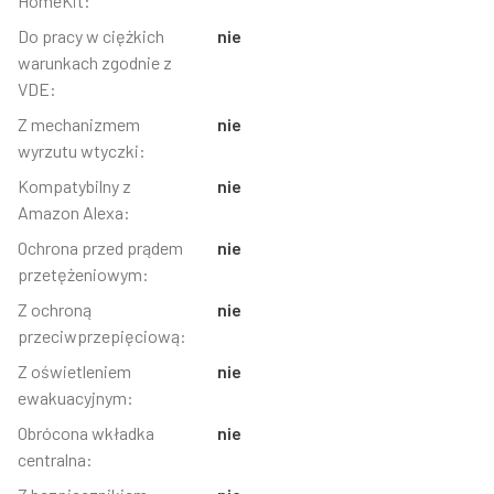
HomeKit:
Do pracy w ciężkich
nie
warunkach zgodnie z
VDE:
Z mechanizmem
nie
wyrzutu wtyczki:
Kompatybilny z
nie
Amazon Alexa:
Ochrona przed prądem
nie
przetężeniowym:
Z ochroną
nie
przeciwprzepięciową:
Z oświetleniem
nie
ewakuacyjnym:
Obrócona wkładka
nie
centralna: