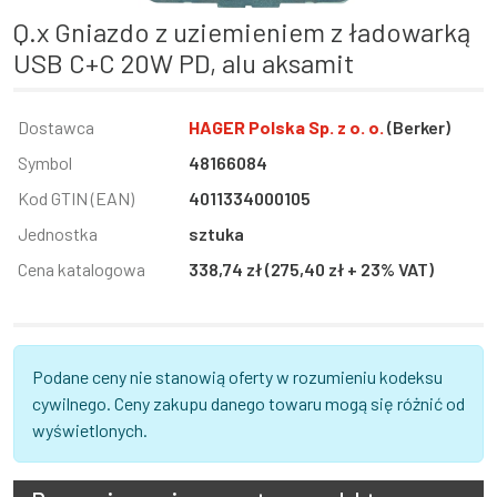
Q.x Gniazdo z uziemieniem z ładowarką
USB C+C 20W PD, alu aksamit
Informacja
Dostawca
Wartość
HAGER Polska Sp. z o. o.
(Berker)
Symbol
48166084
Kod GTIN (EAN)
4011334000105
Jednostka
sztuka
Cena katalogowa
338,74 zł (275,40 zł + 23% VAT)
Podane ceny nie stanowią oferty w rozumieniu kodeksu
cywilnego. Ceny zakupu danego towaru mogą się różnić od
wyświetlonych.