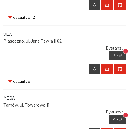
oddziałów: 2
SEA
Piaseczno, ul.Jana Pawła II 62
Dystans:
Br
Pokaż
oddziałów: 1
MEGA
Tarnów, ul. Towarowa 11
Dystans:
Br
Pokaż