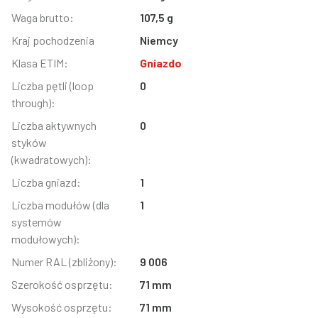
Waga brutto:
107,5 g
Kraj pochodzenia
Niemcy
Klasa ETIM:
Gniazdo
Liczba pętli (loop
0
through):
Liczba aktywnych
0
styków
(kwadratowych):
Liczba gniazd:
1
Liczba modułów (dla
1
systemów
modułowych):
Numer RAL (zbliżony):
9 006
Szerokość osprzętu:
71 mm
Wysokość osprzętu:
71 mm