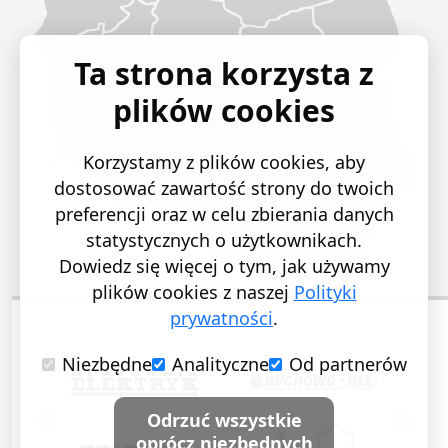
Ta strona korzysta z
plików cookies
Korzystamy z plików cookies, aby
dostosować zawartość strony do twoich
preferencji oraz w celu zbierania danych
statystycznych o użytkownikach.
Dowiedz się więcej o tym, jak używamy
plików cookies z naszej
Polityki
prywatności
.
Niezbędne
Analityczne
Od partnerów
POPRZEDNI SLAJD
NASTĘ
Odrzuć wszystkie
oprócz niezbędnych