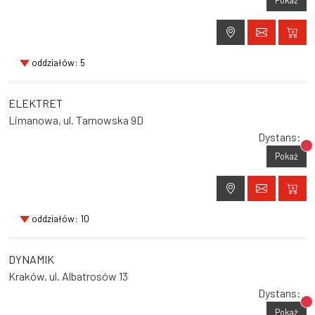
Pokaż
oddziałów: 5
ELEKTRET
Limanowa, ul. Tarnowska 9D
Dystans:
Br
Pokaż
oddziałów: 10
DYNAMIK
Kraków, ul. Albatrosów 13
Dystans:
Br
Pokaż