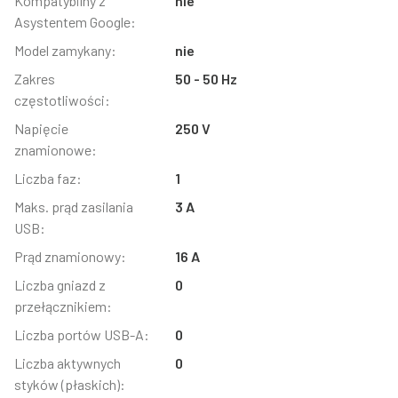
Kompatybilny z
nie
Asystentem Google:
Model zamykany:
nie
Zakres
50 - 50 Hz
częstotliwości:
Napięcie
250 V
znamionowe:
Liczba faz:
1
Maks. prąd zasilania
3 A
USB:
Prąd znamionowy:
16 A
Liczba gniazd z
0
przełącznikiem:
Liczba portów USB-A:
0
Liczba aktywnych
0
styków (płaskich):