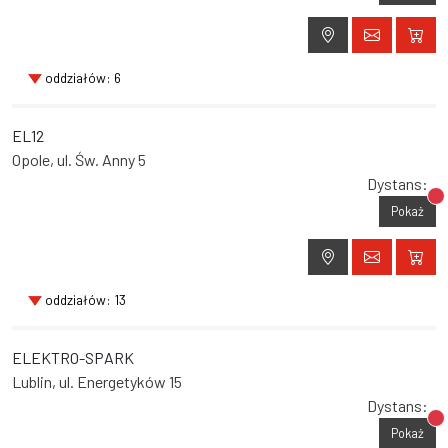
oddziałów: 6
EL12
Opole, ul. Św. Anny 5
Dystans:
Br
Pokaż
oddziałów: 13
ELEKTRO-SPARK
Lublin, ul. Energetyków 15
Dystans:
Br
Pokaż