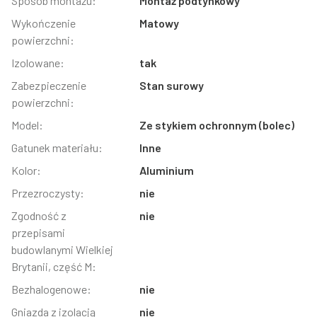
Sposób montażu:
Montaż podtynkowy
Wykończenie
Matowy
powierzchni:
Izolowane:
tak
Zabezpieczenie
Stan surowy
powierzchni:
Model:
Ze stykiem ochronnym (bolec)
Gatunek materiału:
Inne
Kolor:
Aluminium
Przezroczysty:
nie
Zgodność z
nie
przepisami
budowlanymi Wielkiej
Brytanii, część M:
Bezhalogenowe:
nie
Gniazda z izolacją
nie