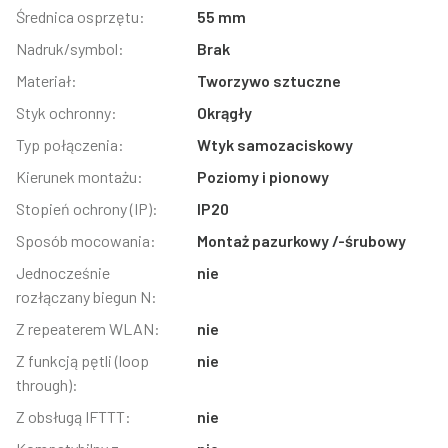
Średnica osprzętu:
55 mm
Nadruk/symbol:
Brak
Materiał:
Tworzywo sztuczne
Styk ochronny:
Okrągły
Typ połączenia:
Wtyk samozaciskowy
Kierunek montażu:
Poziomy i pionowy
Stopień ochrony (IP):
IP20
Sposób mocowania:
Montaż pazurkowy /-śrubowy
Jednocześnie
nie
rozłączany biegun N:
Z repeaterem WLAN:
nie
Z funkcją pętli (loop
nie
through):
Z obsługą IFTTT:
nie