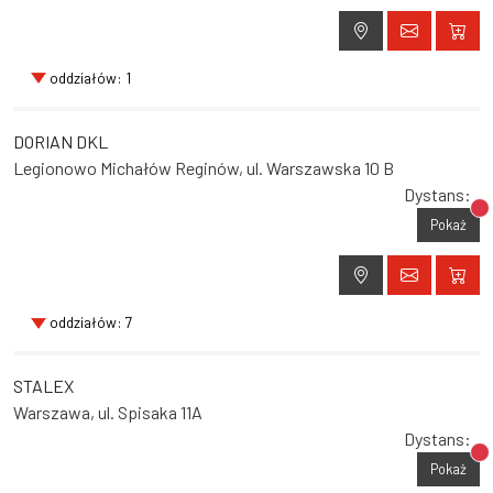
oddziałów: 1
DORIAN DKL
Legionowo Michałów Reginów, ul. Warszawska 10 B
Dystans:
Br
Pokaż
oddziałów: 7
STALEX
Warszawa, ul. Spisaka 11A
Dystans:
Br
Pokaż