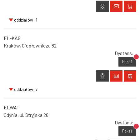
oddziałów: 1
EL-KAG
Kraków, Ciepłownicza 82
Dystans:
Br
Pokaż
oddziałów: 7
ELWAT
Gdynia, ul. Stryjska 26
Dystans:
Br
Pokaż