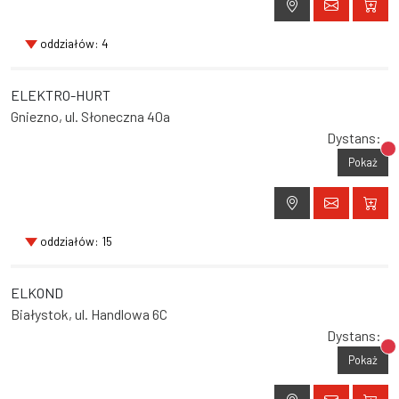
oddziałów: 4
ELEKTRO-HURT
Gniezno, ul. Słoneczna 40a
Dystans:
Br
Pokaż
oddziałów: 15
ELKOND
Białystok, ul. Handlowa 6C
Dystans:
Br
Pokaż