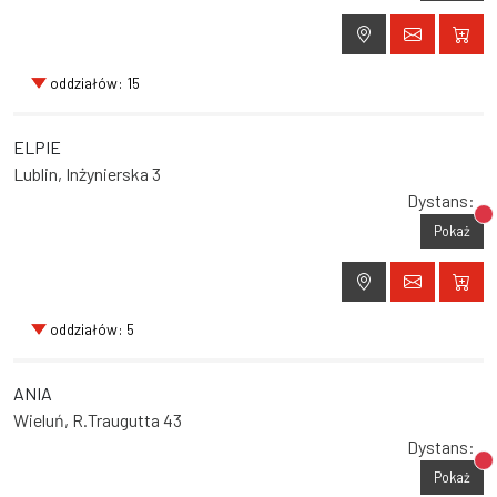
oddziałów: 15
ELPIE
Lublin, Inżynierska 3
Dystans:
Br
Pokaż
oddziałów: 5
ANIA
Wieluń, R.Traugutta 43
Dystans:
Br
Pokaż