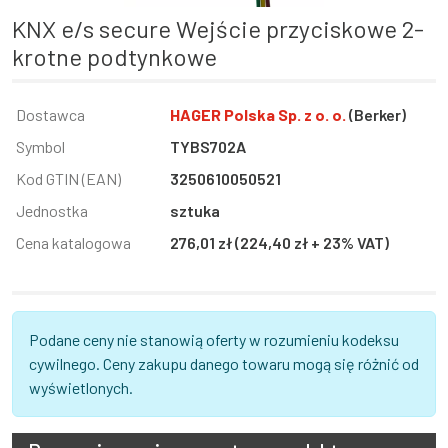
KNX e/s secure Wejście przyciskowe 2-
krotne podtynkowe
Informacja
Dostawca
Wartość
HAGER Polska Sp. z o. o.
(Berker)
Symbol
TYBS702A
Kod GTIN (EAN)
3250610050521
Jednostka
sztuka
Cena katalogowa
276,01 zł (224,40 zł + 23% VAT)
Podane ceny nie stanowią oferty w rozumieniu kodeksu
cywilnego. Ceny zakupu danego towaru mogą się różnić od
wyświetlonych.