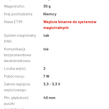
Waga brutto:
30 g
Kraj pochodzenia
Niemcy
Klasa ETIM:
Wejście binarne do systemów
magistralnych
System magistralny
tak
KNX:
Komunikacja
nie
bezprzewodowa
dwukierunkowa:
Liczba wejść:
2
Pobór mocy:
7 W
Zakres napięcia
3,3 - 3,3 V
wejściowego:
Min. głębokość
40 mm
puszki