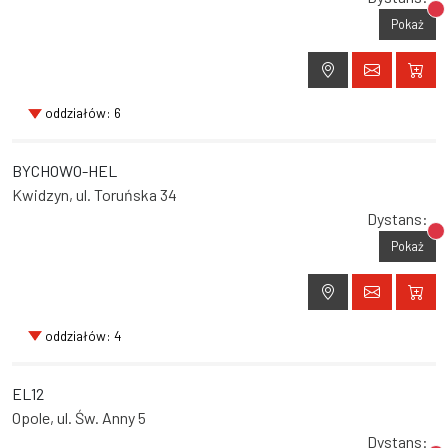
Br
Pokaż
oddziałów: 6
BYCHOWO-HEL
Kwidzyn, ul. Toruńska 34
Dystans:
Br
Pokaż
oddziałów: 4
EL12
Opole, ul. Św. Anny 5
Dystans: