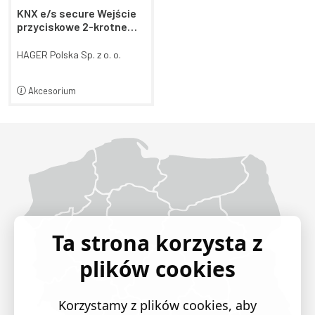
KNX e/s secure Wejście
przyciskowe 2-krotne
podtynkowe
HAGER Polska Sp. z o. o.
Akcesorium
Województwo Dolnośląskie
Województwo Kujawsko-pomorskie
Województwo Lubelskie
Województwo Lubuskie
Województwo Łódzkie
Województwo Małopolskie
Województwo Mazowieckie
Województwo Opolskie
Województwo Podkarpackie
Województwo Podlaskie
Województwo Pomorskie
Województwo Śląskie
Województwo Świętokrzyskie
Województwo Warmińsko-mazurskie
Województwo Wielkopolskie
Województwo Zachodniopomorskie
Ta strona korzysta z
plików cookies
Korzystamy z plików cookies, aby