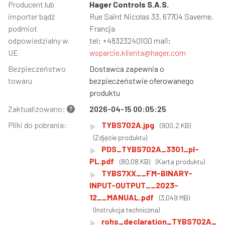
Informacja
Producent lub
Wartość
Hager Controls S.A.S.
importer bądź
Rue Saint Nicolas 33, 67704 Saverne,
podmiot
Francja
odpowiedzialny w
tel: +48323240100 mail:
UE
wsparcie.klienta@hager.com
Bezpieczeństwo
Dostawca zapewnia o
towaru
bezpieczeństwie oferowanego
produktu
Zaktualizowano:
2026-04-15 00:05:25
Pliki do pobrania:
TYBS702A.jpg
(900,2 KB)
(Zdjęcie produktu)
PDS_TYBS702A_3301_pl-
PL.pdf
(80,08 KB)
(Karta produktu)
TYBS7XX__FM-BINARY-
INPUT-OUTPUT__2023-
12__MANUAL.pdf
(3,049 MB)
(Instrukcja techniczna)
rohs_declaration_TYBS702A_