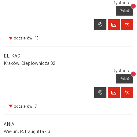
Dystans:
Br
Pokaż
oddziałów: 15
EL-KAG
Kraków, Ciepłownicza 82
Dystans:
Br
Pokaż
oddziałów: 7
ANIA
Wieluń, R.Traugutta 43