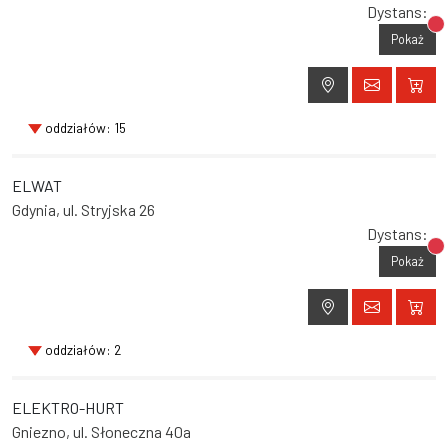
Dystans:
Br
Pokaż
oddziałów: 15
ELWAT
Gdynia, ul. Stryjska 26
Dystans:
Br
Pokaż
oddziałów: 2
ELEKTRO-HURT
Gniezno, ul. Słoneczna 40a