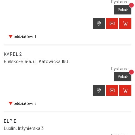
Dystans:
Br
Pokaż
oddziałów: 1
KAREL 2
Bielsko-Biała, ul. Katowicka 180
Dystans:
Br
Pokaż
oddziałów: 6
ELPIE
Lublin, Inżynierska 3