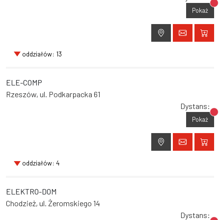
Br
Pokaż
oddziałów: 13
ELE-COMP
Rzeszów, ul. Podkarpacka 61
Dystans:
Br
Pokaż
oddziałów: 4
ELEKTRO-DOM
Chodzież, ul. Żeromskiego 14
Dystans: