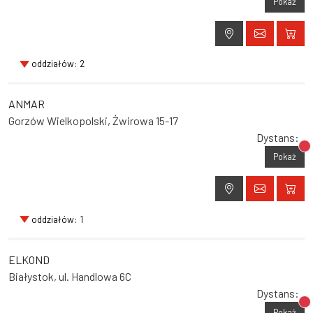
Pokaż
oddziałów: 2
ANMAR
Gorzów Wielkopolski, Żwirowa 15-17
Dystans:
Br
Pokaż
oddziałów: 1
ELKOND
Białystok, ul. Handlowa 6C
Dystans:
Br
Pokaż