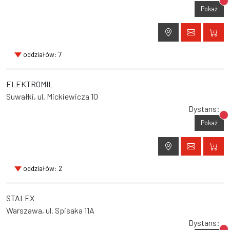
Br
Pokaż
oddziałów: 7
ELEKTROMIL
Suwałki, ul. Mickiewicza 10
Dystans:
Br
Pokaż
oddziałów: 2
STALEX
Warszawa, ul. Spisaka 11A
Dystans: