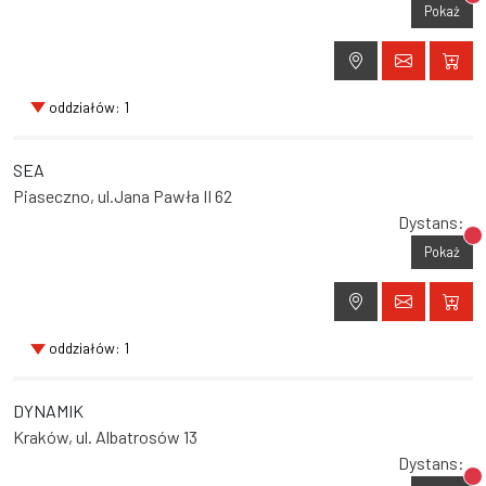
Br
Pokaż
oddziałów: 1
SEA
Piaseczno, ul.Jana Pawła II 62
Dystans:
Br
Pokaż
oddziałów: 1
DYNAMIK
Kraków, ul. Albatrosów 13
Dystans:
Br