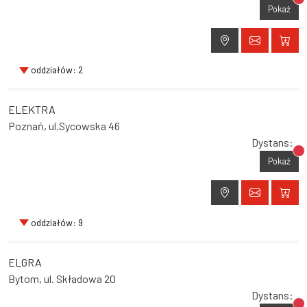
Br
Pokaż
oddziałów: 2
ELEKTRA
Poznań, ul.Sycowska 46
Dystans:
Br
Pokaż
oddziałów: 9
ELGRA
Bytom, ul. Składowa 20
Dystans: