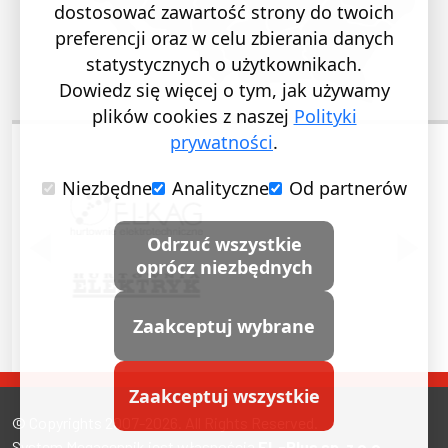
dostosować zawartość strony do twoich
preferencji oraz w celu zbierania danych
statystycznych o użytkownikach.
Dowiedz się więcej o tym, jak używamy
plików cookies z naszej
Polityki
prywatności
.
Niezbędne
Analityczne
Od partnerów
POPRZEDNI SLAJD
NASTĘ
Odrzuć wszystkie
oprócz niezbędnych
Zaakceptuj wybrane
Zaakceptuj wszystkie
© Copyrights 2007-2026. All Rights Reserved.
System Megacennik jest własnością
EL-Plus sp. z o.o.