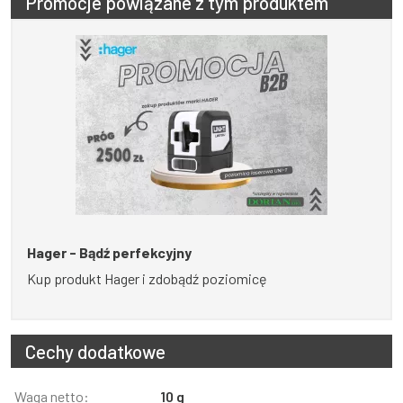
Promocje powiązane z tym produktem
Hager - Bądź perfekcyjny
Kup produkt Hager i zdobądź poziomicę
Cechy dodatkowe
Informacja
Waga netto:
Wartość
10 g