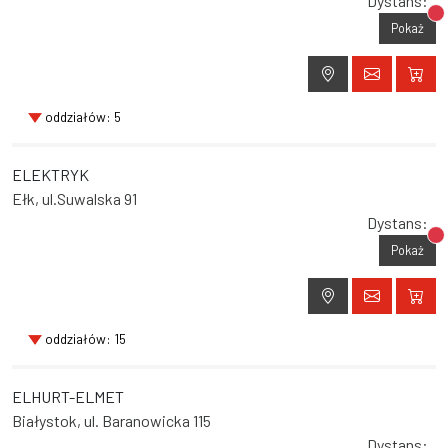
Dystans:
Br
Pokaż
oddziałów: 5
ELEKTRYK
Ełk, ul.Suwalska 91
Dystans:
Br
Pokaż
oddziałów: 15
ELHURT-ELMET
Białystok, ul. Baranowicka 115
Dystans: