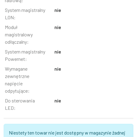
radiową:
System magistralny
nie
LON:
Moduł
nie
magistralowy
odłączalny:
System magistralny
nie
Powernet:
Wymagane
nie
zewnętrzne
napięcie
odpytujące:
Do sterowania
nie
LED:
Niestety ten towar nie jest dostępny w magazynie żadnej