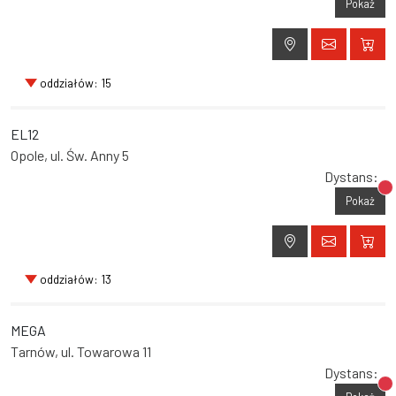
Pokaż
oddziałów: 15
EL12
Opole, ul. Św. Anny 5
Dystans:
Br
Pokaż
oddziałów: 13
MEGA
Tarnów, ul. Towarowa 11
Dystans:
Br