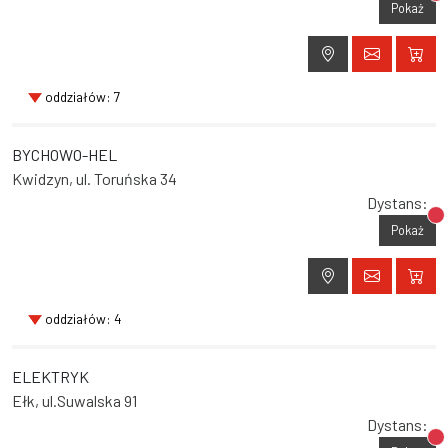
Br
Pokaż
oddziałów: 7
BYCHOWO-HEL
Kwidzyn, ul. Toruńska 34
Dystans:
Br
Pokaż
oddziałów: 4
ELEKTRYK
Ełk, ul.Suwalska 91
Dystans:
Br