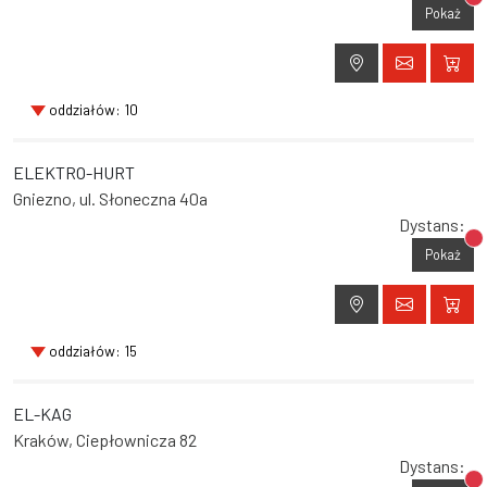
Br
Pokaż
oddziałów: 10
ELEKTRO-HURT
Gniezno, ul. Słoneczna 40a
Dystans:
Br
Pokaż
oddziałów: 15
EL-KAG
Kraków, Ciepłownicza 82
Dystans: