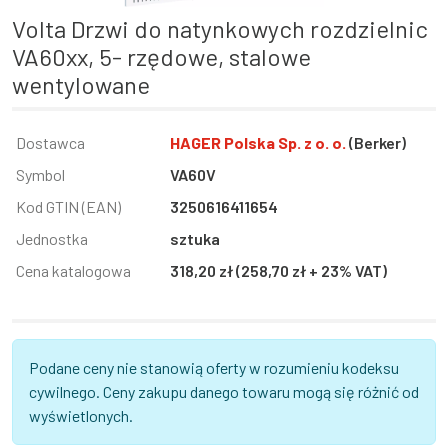
volta Drzwi do natynkowych rozdzielnic
VA60xx, 5- rzędowe, stalowe
wentylowane
Informacja
Dostawca
Wartość
HAGER Polska Sp. z o. o.
(Berker)
Symbol
VA60V
Kod GTIN (EAN)
3250616411654
Jednostka
sztuka
Cena katalogowa
318,20 zł (258,70 zł + 23% VAT)
Podane ceny nie stanowią oferty w rozumieniu kodeksu
cywilnego. Ceny zakupu danego towaru mogą się różnić od
wyświetlonych.