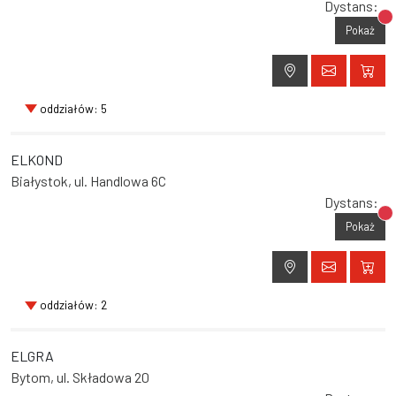
Dystans:
Br
Pokaż
oddziałów: 5
ELKOND
Białystok, ul. Handlowa 6C
Dystans:
Br
Pokaż
oddziałów: 2
ELGRA
Bytom, ul. Składowa 20