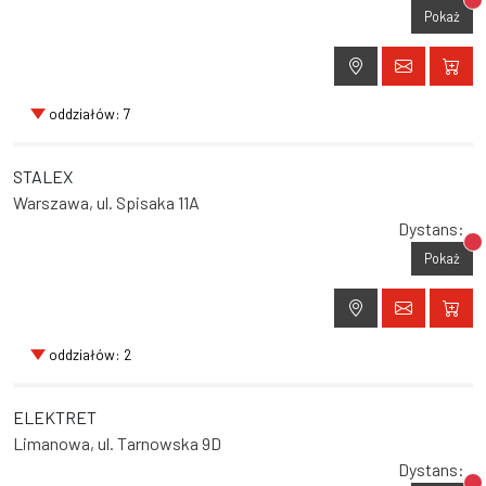
Br
Pokaż
oddziałów: 7
STALEX
Warszawa, ul. Spisaka 11A
Dystans:
Br
Pokaż
oddziałów: 2
ELEKTRET
Limanowa, ul. Tarnowska 9D
Dystans: