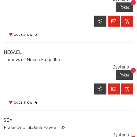
Br
Pokaż
oddziałów: 3
MEGAEL
Tarnów, ul. Mościckiego 155
Dystans:
Br
Pokaż
oddziałów: 4
SEA
Piaseczno, ul.Jana Pawła II 62
Dystans: