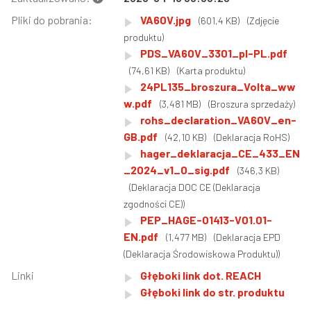
Pliki do pobrania:
VA60V.jpg
(601,4 KB)
(Zdjęcie
produktu)
PDS_VA60V_3301_pl-PL.pdf
(74,61 KB)
(Karta produktu)
24PL135_broszura_Volta_ww
w.pdf
(3,481 MB)
(Broszura sprzedaży)
rohs_declaration_VA60V_en-
GB.pdf
(42,10 KB)
(Deklaracja RoHS)
hager_deklaracja_CE_433_EN
_2024_v1_0_sig.pdf
(346,3 KB)
(Deklaracja DOC CE (Deklaracja
zgodności CE))
PEP_HAGE-01413-V01.01-
EN.pdf
(1,477 MB)
(Deklaracja EPD
(Deklaracja Środowiskowa Produktu))
Linki
Głęboki link dot. REACH
Głęboki link do str. produktu