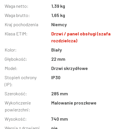
Informacja
Waga netto:
Wartość
1,39 kg
Waga brutto:
1,65 kg
Kraj pochodzenia
Niemcy
Klasa ETIM:
Drzwi / panel obsługi (szafa
rozdzielcza)
Kolor:
Biały
Głębokość:
22 mm
Model:
Drzwi skrzydłowe
Stopień ochrony
IP30
(IP):
Szerokość:
285 mm
Wykończenie
Malowanie proszkowe
powierzchni:
Wysokość:
740 mm
Wersja z drzwiami
nie