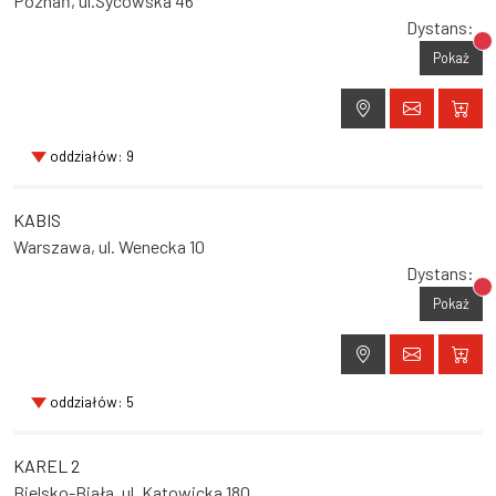
Poznań, ul.Sycowska 46
Dystans:
Br
Pokaż
oddziałów: 9
KABIS
Warszawa, ul. Wenecka 10
Dystans:
Br
Pokaż
oddziałów: 5
KAREL 2
Bielsko-Biała, ul. Katowicka 180