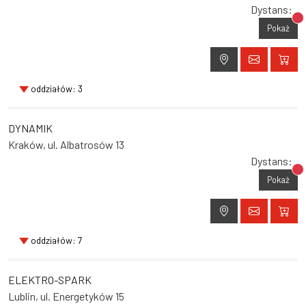
Dystans:
Br
Pokaż
oddziałów: 3
DYNAMIK
Kraków, ul. Albatrosów 13
Dystans:
Br
Pokaż
oddziałów: 7
ELEKTRO-SPARK
Lublin, ul. Energetyków 15