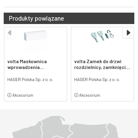
Produkty powiązane
POPRZEDNI SLAJD
NAS
volta Maskownica
volta Zamek do drzwi
wprowadzenia
rozdzielnicy, zamknięcie
przewodów rozdzielnic
standardowe
natynkowych Volta
HAGER Polska Sp. z o. o.
HAGER Polska Sp. z o. o.
Akcesorium
Akcesorium
Województwo Dolnośląskie
Województwo Kujawsko-pomorskie
Województwo Lubelskie
Województwo Lubuskie
Województwo Łódzkie
Województwo Małopolskie
Województwo Mazowieckie
Województwo Opolskie
Województwo Podkarpackie
Województwo Podlaskie
Województwo Pomorskie
Województwo Śląskie
Województwo Świętokrzyskie
Województwo Warmińsko-mazurskie
Województwo Wielkopolskie
Województwo Zachodniopomorskie