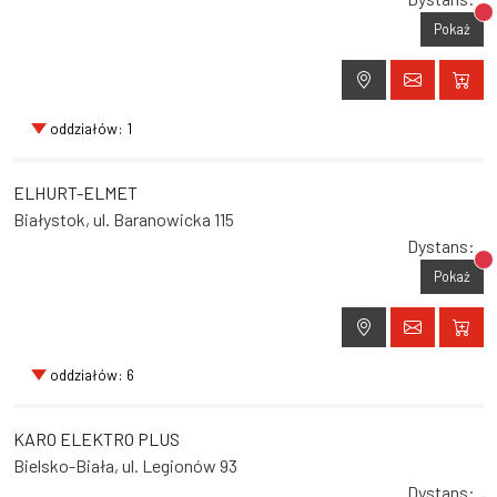
Br
Pokaż
oddziałów: 1
ELHURT-ELMET
Białystok, ul. Baranowicka 115
Dystans:
Br
Pokaż
oddziałów: 6
KARO ELEKTRO PLUS
Bielsko-Biała, ul. Legionów 93
Dystans: