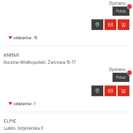
Dystans:
Br
Pokaż
oddziałów: 15
ANMAR
Gorzów Wielkopolski, Żwirowa 15-17
Dystans:
Br
Pokaż
oddziałów: 1
ELPIE
Lublin, Inżynierska 3