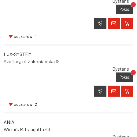
Dystans:
Br
Pokaż
oddziałów: 1
LUX-SYSTEM
Szaflary, ul. Zakopiańska 18
Dystans:
Br
Pokaż
oddziałów: 2
ANIA
Wieluń, R.Traugutta 43
Dystans: