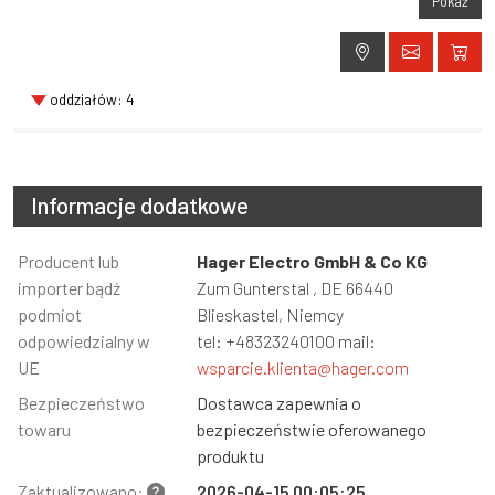
Pokaż
oddziałów: 4
Informacje dodatkowe
Informacja
Producent lub
Wartość
Hager Electro GmbH & Co KG
importer bądź
Zum Gunterstal , DE 66440
podmiot
Blieskastel, Niemcy
odpowiedzialny w
tel: +48323240100 mail:
UE
wsparcie.klienta@hager.com
Bezpieczeństwo
Dostawca zapewnia o
towaru
bezpieczeństwie oferowanego
produktu
Zaktualizowano:
2026-04-15 00:05:25