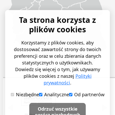
Ta strona korzysta z
plików cookies
Korzystamy z plików cookies, aby
dostosować zawartość strony do twoich
preferencji oraz w celu zbierania danych
statystycznych o użytkownikach.
Dowiedz się więcej o tym, jak używamy
plików cookies z naszej
Polityki
prywatności
.
Niezbędne
Analityczne
Od partnerów
POPRZEDNI SLAJD
NASTĘ
Odrzuć wszystkie
oprócz niezbędnych