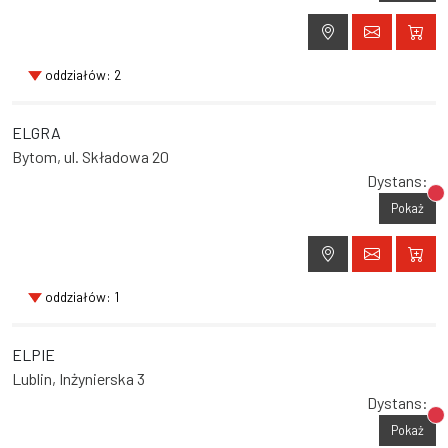
oddziałów: 2
ELGRA
Bytom, ul. Składowa 20
Dystans:
Br
Pokaż
oddziałów: 1
ELPIE
Lublin, Inżynierska 3
Dystans:
Br
Pokaż