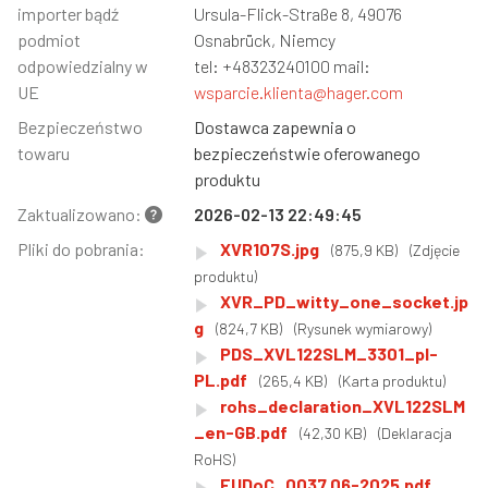
importer bądź
Ursula-Flick-Straße 8, 49076
podmiot
Osnabrück, Niemcy
odpowiedzialny w
tel: +48323240100 mail:
UE
wsparcie.klienta@hager.com
Bezpieczeństwo
Dostawca zapewnia o
towaru
bezpieczeństwie oferowanego
produktu
Zaktualizowano:
2026-02-13 22:49:45
Pliki do pobrania:
XVR107S.jpg
(875,9 KB)
(Zdjęcie
produktu)
XVR_PD_witty_one_socket.jp
g
(824,7 KB)
(Rysunek wymiarowy)
PDS_XVL122SLM_3301_pl-
PL.pdf
(265,4 KB)
(Karta produktu)
rohs_declaration_XVL122SLM
_en-GB.pdf
(42,30 KB)
(Deklaracja
RoHS)
EUDoC_0037.06-2025.pdf