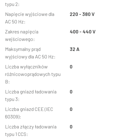
typu 2:
Napięcie wyjściowe dla
220 - 380 V
AC 50 Hz:
Zakres napięcia
400 - 440 V
wejściowego:
Maksymalny prąd
32 A
wyjściowy dla AC 50 Hz:
Liczba wyłączników
0
różnicowoprądowych typu
B:
Liczba gniazd ładowania
0
typu 3:
Liczba gniazd CEE (IEC
0
60309):
Liczba złączy ładowania
0
typu 1 CCS: