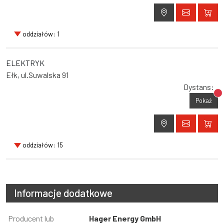
oddziałów: 1
ELEKTRYK
Ełk, ul.Suwalska 91
Dystans:
Br
Pokaż
oddziałów: 15
Informacje dodatkowe
Informacja
Producent lub
Wartość
Hager Energy GmbH