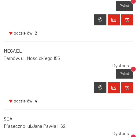
Br
Pokaż
oddziałów: 2
MEGAEL
Tarnów, ul. Mościckiego 155
Dystans:
Br
Pokaż
oddziałów: 4
SEA
Piaseczno, ul.Jana Pawła II 62
Dystans: