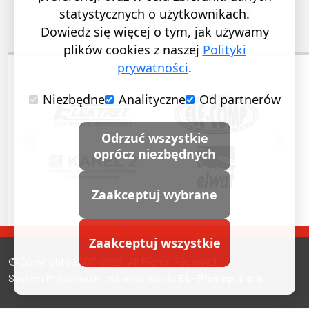
statystycznych o użytkownikach.
Dowiedz się więcej o tym, jak używamy
plików cookies z naszej
Polityki
prywatności
.
Niezbędne
Analityczne
Od partnerów
POPRZEDNI SLAJD
NASTĘ
Odrzuć wszystkie
oprócz niezbędnych
Zaakceptuj wybrane
Zaakceptuj wszystkie
© Copyrights 2007-2026. All Rights Reserved.
System Megacennik jest własnością
EL-Plus sp. z o.o.