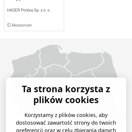
OCPP komp. z LLM
XEM5x0,Gniazdo T2
HAGER Polska Sp. z o. o.
Akcesorium
Województwo Dolnośląskie
Województwo Kujawsko-pomorskie
Województwo Lubelskie
Województwo Lubuskie
Województwo Łódzkie
Województwo Małopolskie
Województwo Mazowieckie
Województwo Opolskie
Województwo Podkarpackie
Województwo Podlaskie
Województwo Pomorskie
Województwo Śląskie
Województwo Świętokrzyskie
Województwo Warmińsko-mazurskie
Województwo Wielkopolskie
Województwo Zachodniopomorskie
Ta strona korzysta z
plików cookies
Korzystamy z plików cookies, aby
dostosować zawartość strony do twoich
preferencji oraz w celu zbierania danych