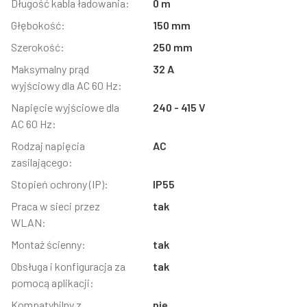
Długość kabla ładowania:
0 m
Głębokość:
150 mm
Szerokość:
250 mm
Maksymalny prąd
32 A
wyjściowy dla AC 60 Hz:
Napięcie wyjściowe dla
240 - 415 V
AC 60 Hz:
Rodzaj napięcia
AC
zasilającego:
Stopień ochrony (IP):
IP55
Praca w sieci przez
tak
WLAN:
Montaż ścienny:
tak
Obsługa i konfiguracja za
tak
pomocą aplikacji:
Kompatybilny z
nie