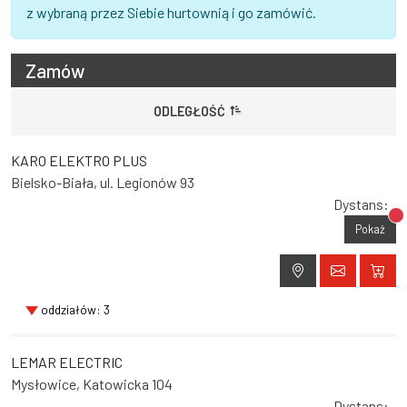
z wybraną przez Siebie hurtownią i go zamówić.
Zamów
ODLEGŁOŚĆ
KARO ELEKTRO PLUS
Bielsko-Biała, ul. Legionów 93
Dystans:
Br
Pokaż
oddziałów: 3
LEMAR ELECTRIC
Mysłowice, Katowicka 104
Dystans: