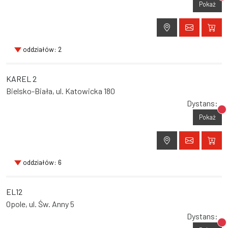
Br
Pokaż
oddziałów: 2
KAREL 2
Bielsko-Biała, ul. Katowicka 180
Dystans:
Br
Pokaż
oddziałów: 6
EL12
Opole, ul. Św. Anny 5
Dystans:
Br