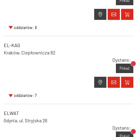
Pokaż
oddziałów: 6
EL-KAG
Kraków, Ciepłownicza 82
Dystans:
Br
Pokaż
oddziałów: 7
ELWAT
Gdynia, ul. Stryjska 26
Dystans:
Br
Pokaż