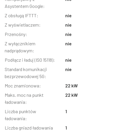
Asystentem Google:
Z obsługą IFTTT:
nie
Z wyświetlaczem:
nie
Przenośny:
nie
Z wyłącznikiem
nie
nadprądowym:
Podłącz i ładuj (ISO 15118):
nie
Standard komunikacji
nie
bezprzewodowej 5G:
Moc znamionowa:
22 kW
Maks. moc na punkt
22 kW
ładowania:
Liczba punktów
1
ładowania:
Liczba gniazd ładowania
1