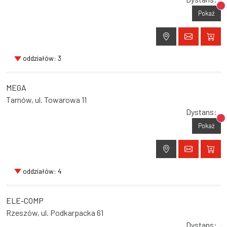
Br
Pokaż
oddziałów: 3
MEGA
Tarnów, ul. Towarowa 11
Dystans:
Br
Pokaż
oddziałów: 4
ELE-COMP
Rzeszów, ul. Podkarpacka 61
Dystans: