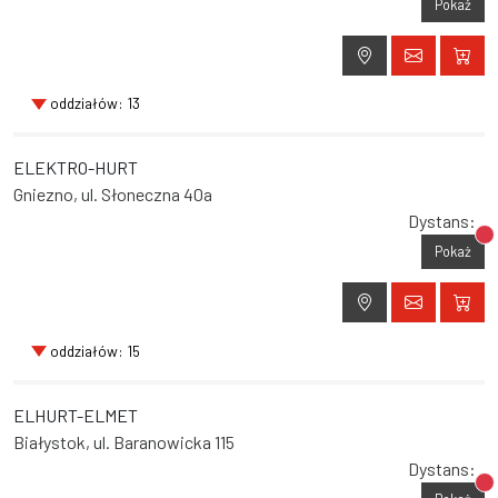
Pokaż
oddziałów: 13
ELEKTRO-HURT
Gniezno, ul. Słoneczna 40a
Dystans:
Br
Pokaż
oddziałów: 15
ELHURT-ELMET
Białystok, ul. Baranowicka 115
Dystans:
Br