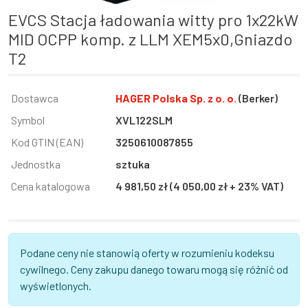
EVCS Stacja ładowania witty pro 1x22kW
MID OCPP komp. z LLM XEM5x0,Gniazdo
T2
Informacja
Dostawca
Wartość
HAGER Polska Sp. z o. o.
(Berker)
Symbol
XVL122SLM
Kod GTIN (EAN)
3250610087855
Jednostka
sztuka
Cena katalogowa
4 981,50 zł (4 050,00 zł + 23% VAT)
Podane ceny nie stanowią oferty w rozumieniu kodeksu
cywilnego. Ceny zakupu danego towaru mogą się różnić od
wyświetlonych.