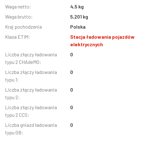
Informacja
Waga netto:
Wartość
4,5 kg
Waga brutto:
5,201 kg
Kraj pochodzenia
Polska
Klasa ETIM:
Stacja ładowania pojazdów
elektrycznych
Liczba złączy ładowania
0
typu 2 CHAdeMO:
Liczba złączy ładowania
0
typu 1:
Liczba złączy ładowania
0
typu 2:
Liczba złączy ładowania
0
typu 2 CCS:
Liczba gniazd ładowania
0
typu GB: