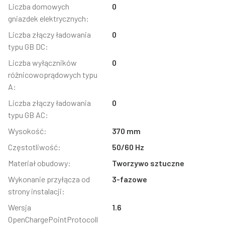
Liczba domowych
0
gniazdek elektrycznych:
Liczba złączy ładowania
0
typu GB DC:
Liczba wyłączników
0
różnicowoprądowych typu
A:
Liczba złączy ładowania
0
typu GB AC:
Wysokość:
370 mm
Częstotliwość:
50/60 Hz
Materiał obudowy:
Tworzywo sztuczne
Wykonanie przyłącza od
3-fazowe
strony instalacji:
Wersja
1.6
OpenChargePointProtocoll