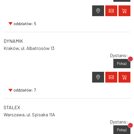
oddziałów: 5
DYNAMIK
Kraków, ul. Albatrosów 13
Dystans:
Br
Pokaż
oddziałów: 7
STALEX
Warszawa, ul. Spisaka 11A
Dystans:
Br
Pokaż