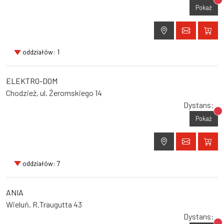
Br
Pokaż
oddziałów: 1
ELEKTRO-DOM
Chodzież, ul. Żeromskiego 14
Dystans:
Br
Pokaż
oddziałów: 7
ANIA
Wieluń, R.Traugutta 43
Dystans: